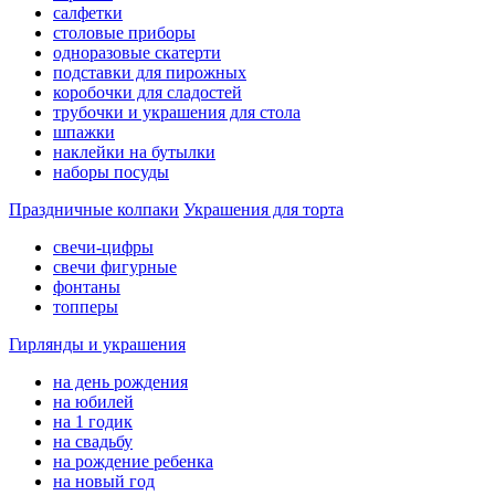
салфетки
столовые приборы
одноразовые скатерти
подставки для пирожных
коробочки для сладостей
трубочки и украшения для стола
шпажки
наклейки на бутылки
наборы посуды
Праздничные колпаки
Украшения для торта
свечи-цифры
свечи фигурные
фонтаны
топперы
Гирлянды и украшения
на день рождения
на юбилей
на 1 годик
на свадьбу
на рождение ребенка
на новый год