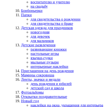
воспитателю и учителю
на свадьбу
Бонбоньерки
Папки
для свидетельства о рождении
для свидетельства о браке
Детская одежда для праздников
новогодняя
для девочек
для мальчиков
Детские развлечения
развивающие книжки
настольные игры
язычки-гудки
мыльные пузыри
интерьерные наклейки
Приглашения на день рождения
Мамины сокровища
Ленты, значки и медали
день рождения и юбилей
детский сад и школа
Фотоальбомы
Открытки поздравительные
Новый год
наклейки на окна, украшения для интерьера