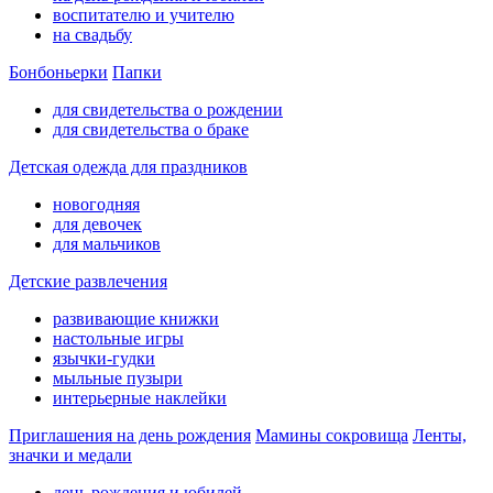
воспитателю и учителю
на свадьбу
Бонбоньерки
Папки
для свидетельства о рождении
для свидетельства о браке
Детская одежда для праздников
новогодняя
для девочек
для мальчиков
Детские развлечения
развивающие книжки
настольные игры
язычки-гудки
мыльные пузыри
интерьерные наклейки
Приглашения на день рождения
Мамины сокровища
Ленты,
значки и медали
день рождения и юбилей