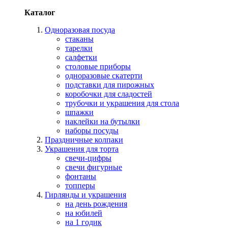
Каталог
Одноразовая посуда
стаканы
тарелки
салфетки
столовые приборы
одноразовые скатерти
подставки для пирожных
коробочки для сладостей
трубочки и украшения для стола
шпажки
наклейки на бутылки
наборы посуды
Праздничные колпаки
Украшения для торта
свечи-цифры
свечи фигурные
фонтаны
топперы
Гирлянды и украшения
на день рождения
на юбилей
на 1 годик