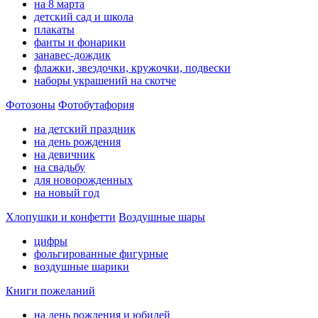
на 8 марта
детский сад и школа
плакаты
фанты и фонарики
занавес-дождик
флажки, звездочки, кружочки, подвески
наборы украшений на скотче
Фотозоны
Фотобутафория
на детский праздник
на день рождения
на девичник
на свадьбу
для новорожденных
на новый год
Хлопушки и конфетти
Воздушные шары
цифры
фольгированные фигурные
воздушные шарики
Книги пожеланий
на день рождения и юбилей