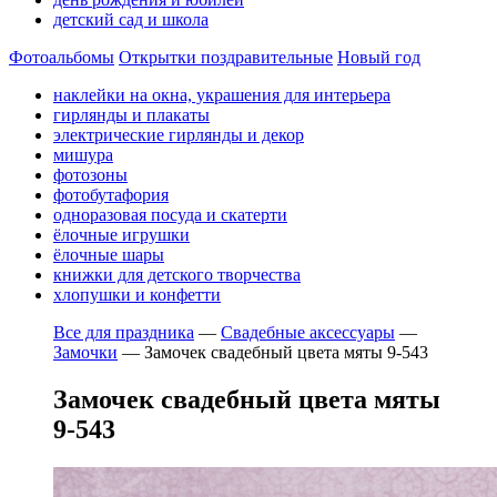
детский сад и школа
Фотоальбомы
Открытки поздравительные
Новый год
наклейки на окна, украшения для интерьера
гирлянды и плакаты
электрические гирлянды и декор
мишура
фотозоны
фотобутафория
одноразовая посуда и скатерти
ёлочные игрушки
ёлочные шары
книжки для детского творчества
хлопушки и конфетти
Все для праздника
—
Свадебные аксессуары
—
Замочки
—
Замочек свадебный цвета мяты 9-543
Замочек свадебный цвета мяты
9-543