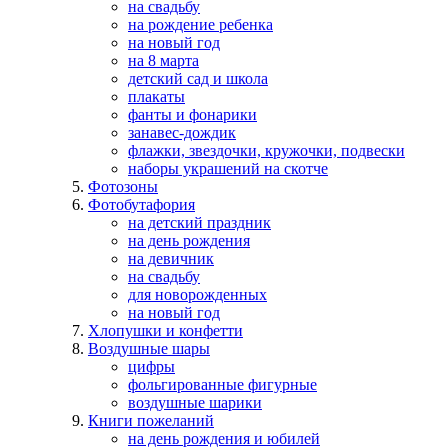
на свадьбу
на рождение ребенка
на новый год
на 8 марта
детский сад и школа
плакаты
фанты и фонарики
занавес-дождик
флажки, звездочки, кружочки, подвески
наборы украшений на скотче
Фотозоны
Фотобутафория
на детский праздник
на день рождения
на девичник
на свадьбу
для новорожденных
на новый год
Хлопушки и конфетти
Воздушные шары
цифры
фольгированные фигурные
воздушные шарики
Книги пожеланий
на день рождения и юбилей