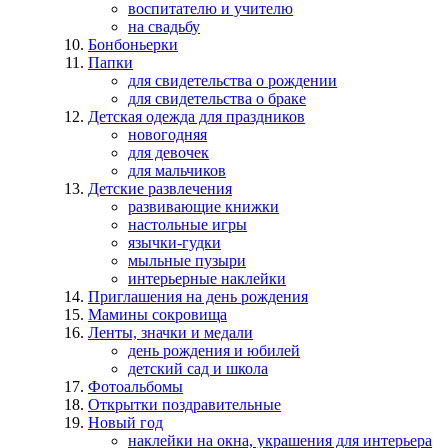
воспитателю и учителю
на свадьбу
Бонбоньерки
Папки
для свидетельства о рождении
для свидетельства о браке
Детская одежда для праздников
новогодняя
для девочек
для мальчиков
Детские развлечения
развивающие книжки
настольные игры
язычки-гудки
мыльные пузыри
интерьерные наклейки
Приглашения на день рождения
Мамины сокровища
Ленты, значки и медали
день рождения и юбилей
детский сад и школа
Фотоальбомы
Открытки поздравительные
Новый год
наклейки на окна, украшения для интерьера