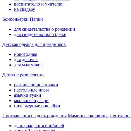
воспитателю и учителю
на свадьбу
Бонбоньерки
Папки
для свидетельства о рождении
для свидетельства о браке
Детская одежда для праздников
новогодняя
для девочек
для мальчиков
Детские развлечения
развивающие книжки
настольные игры
язычки-гудки
мыльные пузыри
интерьерные наклейки
Приглашения на день рождения
Мамины сокровища
Ленты, зн
день рождения и юбилей
детский сад и школа