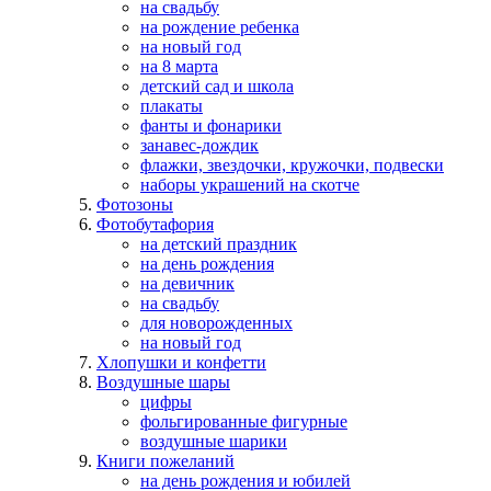
на свадьбу
на рождение ребенка
на новый год
на 8 марта
детский сад и школа
плакаты
фанты и фонарики
занавес-дождик
флажки, звездочки, кружочки, подвески
наборы украшений на скотче
Фотозоны
Фотобутафория
на детский праздник
на день рождения
на девичник
на свадьбу
для новорожденных
на новый год
Хлопушки и конфетти
Воздушные шары
цифры
фольгированные фигурные
воздушные шарики
Книги пожеланий
на день рождения и юбилей