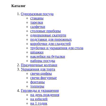
Каталог
Одноразовая посуда
стаканы
тарелки
салфетки
столовые приборы
одноразовые скатерти
подставки для пирожных
коробочки для сладостей
трубочки и украшения для стола
шпажки
наклейки на бутылки
наборы посуды
Праздничные колпаки
Украшения для торта
свечи-цифры
свечи фигурные
фонтаны
топперы
Гирлянды и украшения
на день рождения
на юбилей
на 1 годик