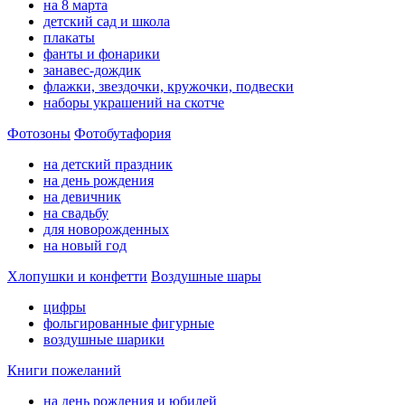
на 8 марта
детский сад и школа
плакаты
фанты и фонарики
занавес-дождик
флажки, звездочки, кружочки, подвески
наборы украшений на скотче
Фотозоны
Фотобутафория
на детский праздник
на день рождения
на девичник
на свадьбу
для новорожденных
на новый год
Хлопушки и конфетти
Воздушные шары
цифры
фольгированные фигурные
воздушные шарики
Книги пожеланий
на день рождения и юбилей