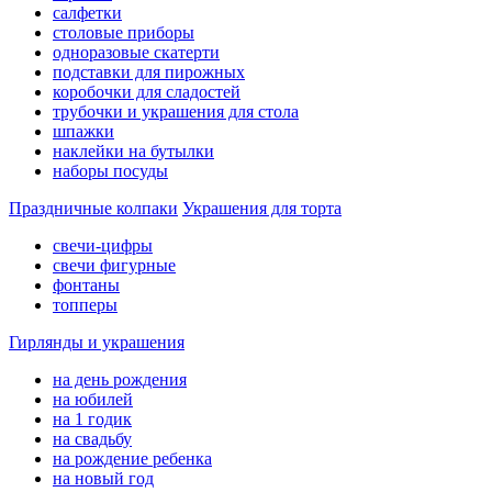
салфетки
столовые приборы
одноразовые скатерти
подставки для пирожных
коробочки для сладостей
трубочки и украшения для стола
шпажки
наклейки на бутылки
наборы посуды
Праздничные колпаки
Украшения для торта
свечи-цифры
свечи фигурные
фонтаны
топперы
Гирлянды и украшения
на день рождения
на юбилей
на 1 годик
на свадьбу
на рождение ребенка
на новый год