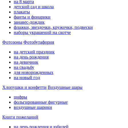
на 8 марта
детский сад и школа
плакаты
фанты и фонарики
занавес-дождик
флажки, звездочки, кружочки, подвески
наборы украшений на скотче
Фотозоны
Фотобутафория
на детский праздник
на день рождения
на девичник
на свадьбу
для новорожденных
на новый год
Хлопушки и конфетти
Воздушные шары
цифры
фольгированные фигурные
воздушные шарики
Книги пожеланий
на день рождения и юбилей