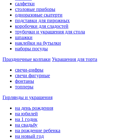
салфетки
столовые приборы
одноразовые скатерти
подставки для пирожных
коробочки для сладостей
трубочки и украшения для стола
шпажки
наклейки на бутылки
наборы посуды
Праздничные колпаки
Украшения для торта
свечи-цифры
свечи фигурные
фонтаны
топперы
Гирлянды и украшения
на день рождения
на юбилей
на 1 годик
на свадьбу
на рождение ребенка
на новый год