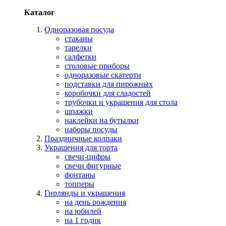
Каталог
Одноразовая посуда
стаканы
тарелки
салфетки
столовые приборы
одноразовые скатерти
подставки для пирожных
коробочки для сладостей
трубочки и украшения для стола
шпажки
наклейки на бутылки
наборы посуды
Праздничные колпаки
Украшения для торта
свечи-цифры
свечи фигурные
фонтаны
топперы
Гирлянды и украшения
на день рождения
на юбилей
на 1 годик