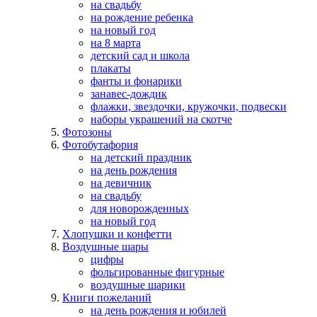
на свадьбу
на рождение ребенка
на новый год
на 8 марта
детский сад и школа
плакаты
фанты и фонарики
занавес-дождик
флажки, звездочки, кружочки, подвески
наборы украшений на скотче
Фотозоны
Фотобутафория
на детский праздник
на день рождения
на девичник
на свадьбу
для новорожденных
на новый год
Хлопушки и конфетти
Воздушные шары
цифры
фольгированные фигурные
воздушные шарики
Книги пожеланий
на день рождения и юбилей