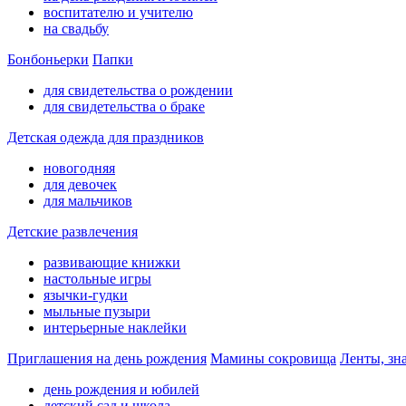
воспитателю и учителю
на свадьбу
Бонбоньерки
Папки
для свидетельства о рождении
для свидетельства о браке
Детская одежда для праздников
новогодняя
для девочек
для мальчиков
Детские развлечения
развивающие книжки
настольные игры
язычки-гудки
мыльные пузыри
интерьерные наклейки
Приглашения на день рождения
Мамины сокровища
Ленты, зн
день рождения и юбилей
детский сад и школа