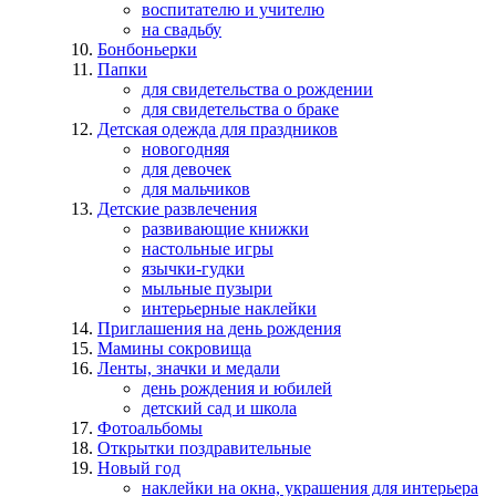
воспитателю и учителю
на свадьбу
Бонбоньерки
Папки
для свидетельства о рождении
для свидетельства о браке
Детская одежда для праздников
новогодняя
для девочек
для мальчиков
Детские развлечения
развивающие книжки
настольные игры
язычки-гудки
мыльные пузыри
интерьерные наклейки
Приглашения на день рождения
Мамины сокровища
Ленты, значки и медали
день рождения и юбилей
детский сад и школа
Фотоальбомы
Открытки поздравительные
Новый год
наклейки на окна, украшения для интерьера