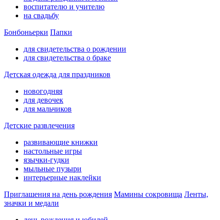
воспитателю и учителю
на свадьбу
Бонбоньерки
Папки
для свидетельства о рождении
для свидетельства о браке
Детская одежда для праздников
новогодняя
для девочек
для мальчиков
Детские развлечения
развивающие книжки
настольные игры
язычки-гудки
мыльные пузыри
интерьерные наклейки
Приглашения на день рождения
Мамины сокровища
Ленты,
значки и медали
день рождения и юбилей