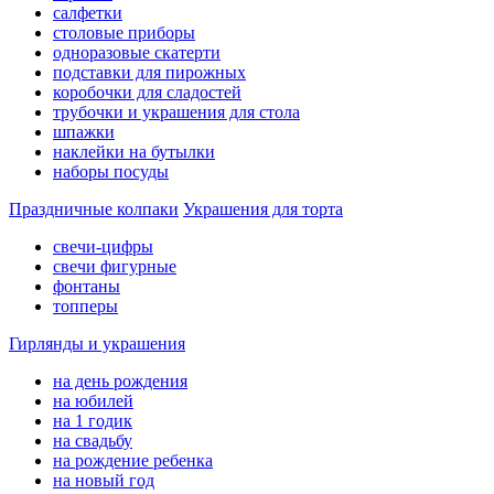
салфетки
столовые приборы
одноразовые скатерти
подставки для пирожных
коробочки для сладостей
трубочки и украшения для стола
шпажки
наклейки на бутылки
наборы посуды
Праздничные колпаки
Украшения для торта
свечи-цифры
свечи фигурные
фонтаны
топперы
Гирлянды и украшения
на день рождения
на юбилей
на 1 годик
на свадьбу
на рождение ребенка
на новый год