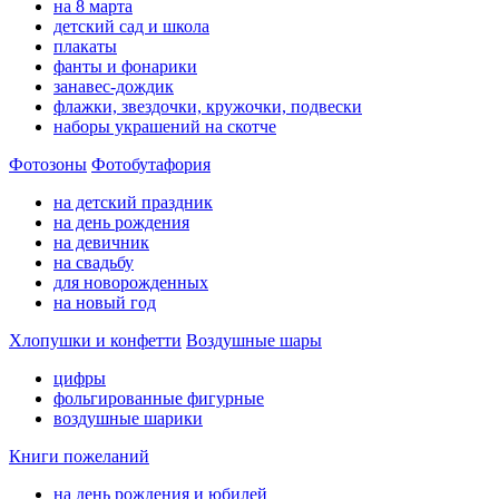
на 8 марта
детский сад и школа
плакаты
фанты и фонарики
занавес-дождик
флажки, звездочки, кружочки, подвески
наборы украшений на скотче
Фотозоны
Фотобутафория
на детский праздник
на день рождения
на девичник
на свадьбу
для новорожденных
на новый год
Хлопушки и конфетти
Воздушные шары
цифры
фольгированные фигурные
воздушные шарики
Книги пожеланий
на день рождения и юбилей