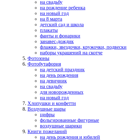
на свадьбу
на рождение ребенка
на новый год
на 8 марта
детский сад и школа
плакаты
фанты и фонарики
занавес-дождик
флажки, звездочки, кружочки, подвески
наборы украшений на скотче
Фотозоны
Фотобутафория
на детский праздник
на день рождения
на девичник
на свадьбу
для новорожденных
на новый год
Хлопушки и конфетти
Воздушные шары
цифры
фольгированные фигурные
воздушные шарики
Книги пожеланий
на день рождения и юбилей