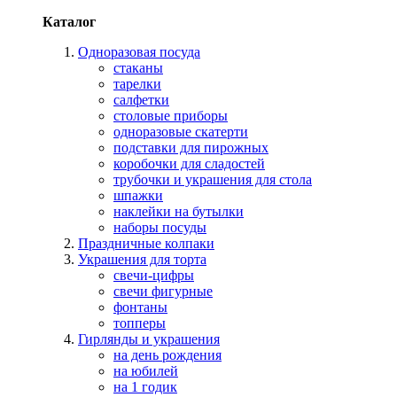
Каталог
Одноразовая посуда
стаканы
тарелки
салфетки
столовые приборы
одноразовые скатерти
подставки для пирожных
коробочки для сладостей
трубочки и украшения для стола
шпажки
наклейки на бутылки
наборы посуды
Праздничные колпаки
Украшения для торта
свечи-цифры
свечи фигурные
фонтаны
топперы
Гирлянды и украшения
на день рождения
на юбилей
на 1 годик