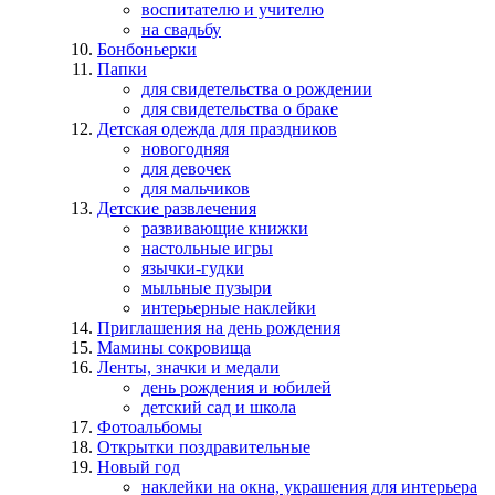
воспитателю и учителю
на свадьбу
Бонбоньерки
Папки
для свидетельства о рождении
для свидетельства о браке
Детская одежда для праздников
новогодняя
для девочек
для мальчиков
Детские развлечения
развивающие книжки
настольные игры
язычки-гудки
мыльные пузыри
интерьерные наклейки
Приглашения на день рождения
Мамины сокровища
Ленты, значки и медали
день рождения и юбилей
детский сад и школа
Фотоальбомы
Открытки поздравительные
Новый год
наклейки на окна, украшения для интерьера