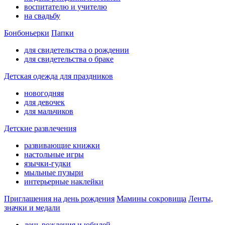
воспитателю и учителю
на свадьбу
Бонбоньерки
Папки
для свидетельства о рождении
для свидетельства о браке
Детская одежда для праздников
новогодняя
для девочек
для мальчиков
Детские развлечения
развивающие книжки
настольные игры
язычки-гудки
мыльные пузыри
интерьерные наклейки
Приглашения на день рождения
Мамины сокровища
Ленты,
значки и медали
день рождения и юбилей