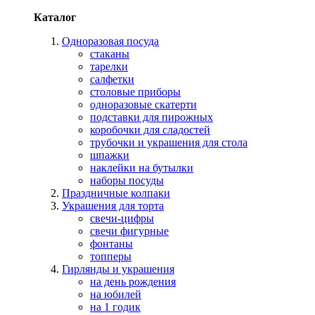
Каталог
Одноразовая посуда
стаканы
тарелки
салфетки
столовые приборы
одноразовые скатерти
подставки для пирожных
коробочки для сладостей
трубочки и украшения для стола
шпажки
наклейки на бутылки
наборы посуды
Праздничные колпаки
Украшения для торта
свечи-цифры
свечи фигурные
фонтаны
топперы
Гирлянды и украшения
на день рождения
на юбилей
на 1 годик