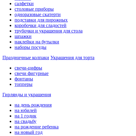
салфетки
столовые приборы
одноразовые скатерти
подставки для пирожных
коробочки для сладостей
трубочки и украшения для стола
шпажки
наклейки на бутылки
наборы посуды
Праздничные колпаки
Украшения для торта
свечи-цифры
свечи фигурные
фонтаны
топперы
Гирлянды и украшения
на день рождения
на юбилей
на 1 годик
на свадьбу
на рождение ребенка
на новый год