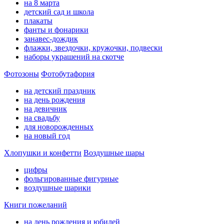
на 8 марта
детский сад и школа
плакаты
фанты и фонарики
занавес-дождик
флажки, звездочки, кружочки, подвески
наборы украшений на скотче
Фотозоны
Фотобутафория
на детский праздник
на день рождения
на девичник
на свадьбу
для новорожденных
на новый год
Хлопушки и конфетти
Воздушные шары
цифры
фольгированные фигурные
воздушные шарики
Книги пожеланий
на день рождения и юбилей