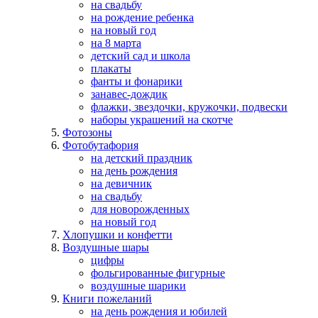
на свадьбу
на рождение ребенка
на новый год
на 8 марта
детский сад и школа
плакаты
фанты и фонарики
занавес-дождик
флажки, звездочки, кружочки, подвески
наборы украшений на скотче
Фотозоны
Фотобутафория
на детский праздник
на день рождения
на девичник
на свадьбу
для новорожденных
на новый год
Хлопушки и конфетти
Воздушные шары
цифры
фольгированные фигурные
воздушные шарики
Книги пожеланий
на день рождения и юбилей