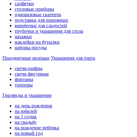
салфетки
столовые приборы
одноразовые скатерти
подставки для пирожных
коробочки для сладостей
трубочки и украшения для стола
шпажки
наклейки на бутылки
наборы посуды
Праздничные колпаки
Украшения для торта
свечи-цифры
свечи фигурные
фонтаны
топперы
Гирлянды и украшения
на день рождения
на юбилей
на 1 годик
на свадьбу
на рождение ребенка
на новый год