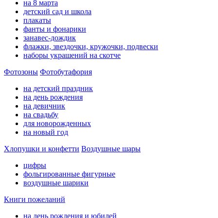
на 8 марта
детский сад и школа
плакаты
фанты и фонарики
занавес-дождик
флажки, звездочки, кружочки, подвески
наборы украшений на скотче
Фотозоны
Фотобутафория
на детский праздник
на день рождения
на девичник
на свадьбу
для новорожденных
на новый год
Хлопушки и конфетти
Воздушные шары
цифры
фольгированные фигурные
воздушные шарики
Книги пожеланий
на день рождения и юбилей