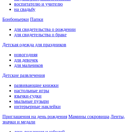
воспитателю и учителю
на свадьбу
Бонбоньерки
Папки
для свидетельства о рождении
для свидетельства о браке
Детская одежда для праздников
новогодняя
для девочек
для мальчиков
Детские развлечения
развивающие книжки
настольные игры
язычки-гудки
мыльные пузыри
интерьерные наклейки
Приглашения на день рождения
Мамины сокровища
Ленты,
значки и медали
день рождения и юбилей