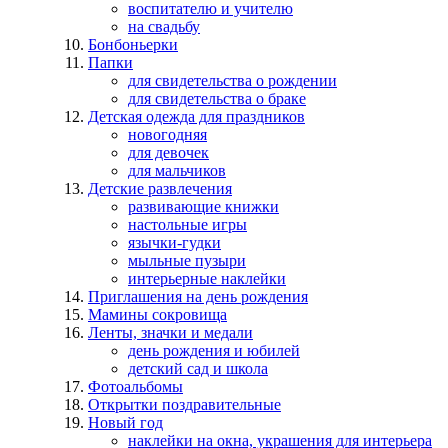
воспитателю и учителю
на свадьбу
Бонбоньерки
Папки
для свидетельства о рождении
для свидетельства о браке
Детская одежда для праздников
новогодняя
для девочек
для мальчиков
Детские развлечения
развивающие книжки
настольные игры
язычки-гудки
мыльные пузыри
интерьерные наклейки
Приглашения на день рождения
Мамины сокровища
Ленты, значки и медали
день рождения и юбилей
детский сад и школа
Фотоальбомы
Открытки поздравительные
Новый год
наклейки на окна, украшения для интерьера