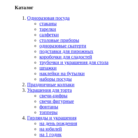
Каталог
Одноразовая посуда
стаканы
тарелки
салфетки
столовые приборы
одноразовые скатерти
подставки для пирожных
коробочки для сладостей
трубочки и украшения для стола
шпажки
наклейки на бутылки
наборы посуды
Праздничные колпаки
Украшения для торта
свечи-цифры
свечи фигурные
фонтаны
топперы
Гирлянды и украшения
на день рождения
на юбилей
на 1 годик