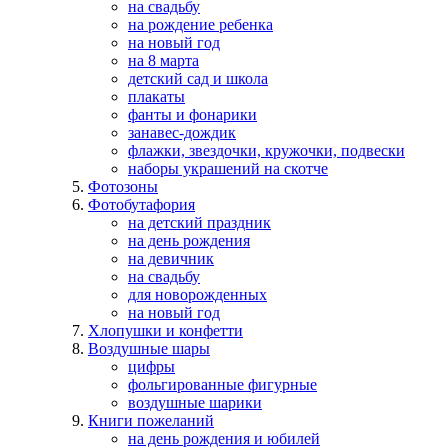
на свадьбу
на рождение ребенка
на новый год
на 8 марта
детский сад и школа
плакаты
фанты и фонарики
занавес-дождик
флажки, звездочки, кружочки, подвески
наборы украшений на скотче
Фотозоны
Фотобутафория
на детский праздник
на день рождения
на девичник
на свадьбу
для новорожденных
на новый год
Хлопушки и конфетти
Воздушные шары
цифры
фольгированные фигурные
воздушные шарики
Книги пожеланий
на день рождения и юбилей