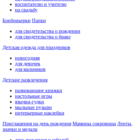
воспитателю и учителю
на свадьбу
Бонбоньерки
Папки
для свидетельства о рождении
для свидетельства о браке
Детская одежда для праздников
новогодняя
для девочек
для мальчиков
Детские развлечения
развивающие книжки
настольные игры
язычки-гудки
мыльные пузыри
интерьерные наклейки
Приглашения на день рождения
Мамины сокровища
Ленты,
значки и медали
день рождения и юбилей