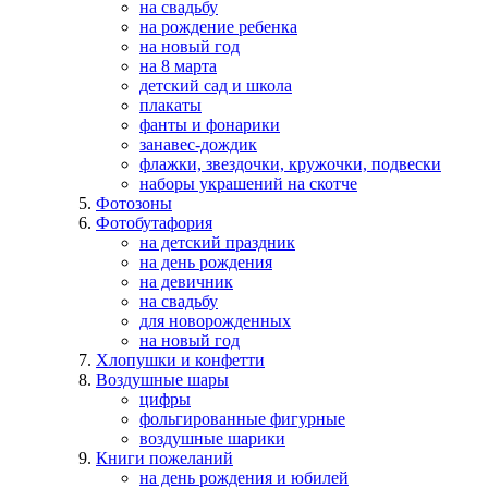
на свадьбу
на рождение ребенка
на новый год
на 8 марта
детский сад и школа
плакаты
фанты и фонарики
занавес-дождик
флажки, звездочки, кружочки, подвески
наборы украшений на скотче
Фотозоны
Фотобутафория
на детский праздник
на день рождения
на девичник
на свадьбу
для новорожденных
на новый год
Хлопушки и конфетти
Воздушные шары
цифры
фольгированные фигурные
воздушные шарики
Книги пожеланий
на день рождения и юбилей