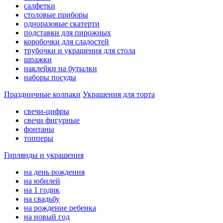
салфетки
столовые приборы
одноразовые скатерти
подставки для пирожных
коробочки для сладостей
трубочки и украшения для стола
шпажки
наклейки на бутылки
наборы посуды
Праздничные колпаки
Украшения для торта
свечи-цифры
свечи фигурные
фонтаны
топперы
Гирлянды и украшения
на день рождения
на юбилей
на 1 годик
на свадьбу
на рождение ребенка
на новый год