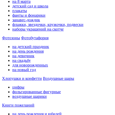
на 8 марта
детский сад и школа
плакаты
фанты и фонарики
занавес-дождик
флажки, звездочки, кружочки, подвески
наборы украшений на скотче
Фотозоны
Фотобутафория
на детский праздник
на день рождения
на девичник
на свадьбу
для новорожденных
на новый год
Хлопушки и конфетти
Воздушные шары
цифры
фольгированные фигурные
воздушные шарики
Книги пожеланий
на день рождения и юбилей