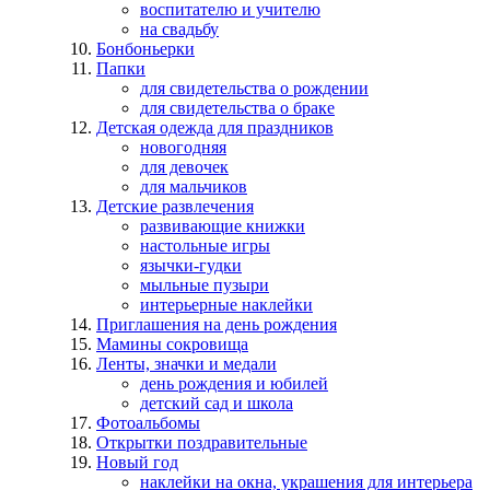
воспитателю и учителю
на свадьбу
Бонбоньерки
Папки
для свидетельства о рождении
для свидетельства о браке
Детская одежда для праздников
новогодняя
для девочек
для мальчиков
Детские развлечения
развивающие книжки
настольные игры
язычки-гудки
мыльные пузыри
интерьерные наклейки
Приглашения на день рождения
Мамины сокровища
Ленты, значки и медали
день рождения и юбилей
детский сад и школа
Фотоальбомы
Открытки поздравительные
Новый год
наклейки на окна, украшения для интерьера