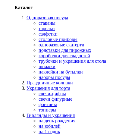
Каталог
Одноразовая посуда
стаканы
тарелки
салфетки
столовые приборы
одноразовые скатерти
подставки для пирожных
коробочки для сладостей
трубочки и украшения для стола
шпажки
наклейки на бутылки
наборы посуды
Праздничные колпаки
Украшения для торта
свечи-цифры
свечи фигурные
фонтаны
топперы
Гирлянды и украшения
на день рождения
на юбилей
на 1 годик