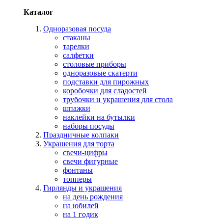
Каталог
Одноразовая посуда
стаканы
тарелки
салфетки
столовые приборы
одноразовые скатерти
подставки для пирожных
коробочки для сладостей
трубочки и украшения для стола
шпажки
наклейки на бутылки
наборы посуды
Праздничные колпаки
Украшения для торта
свечи-цифры
свечи фигурные
фонтаны
топперы
Гирлянды и украшения
на день рождения
на юбилей
на 1 годик