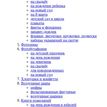
на свадьбу
на рождение ребенка
на новый год
на 8 марта
детский сад и школа
плакаты
фанты и фонарики
занавес-дождик
флажки, звездочки, кружочки, подвески
наборы украшений на скотче
Фотозоны
Фотобутафория
на детский праздник
на день рождения
на девичник
на свадьбу
для новорожденных
на новый год
Хлопушки и конфетти
Воздушные шары
цифры
фольгированные фигурные
воздушные шарики
Книги пожеланий
на день рождения и юбилей