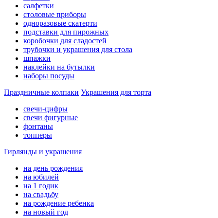
салфетки
столовые приборы
одноразовые скатерти
подставки для пирожных
коробочки для сладостей
трубочки и украшения для стола
шпажки
наклейки на бутылки
наборы посуды
Праздничные колпаки
Украшения для торта
свечи-цифры
свечи фигурные
фонтаны
топперы
Гирлянды и украшения
на день рождения
на юбилей
на 1 годик
на свадьбу
на рождение ребенка
на новый год