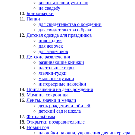
воспитателю и учителю
на свадьбу
Бонбоньерки
Папки
для свидетельства о рождении
для свидетельства о браке
Детская одежда для праздников
новогодняя
для девочек
для мальчиков
Детские развлечения
развивающие книжки
настольные игры
язычки-гудки
мыльные пузыри
интерьерные наклейки
Приглашения на день рождения
Мамины сокровища
Ленты, значки и медали
день рождения и юбилей
детский сад и школа
Фотоальбомы
Открытки поздравительные
Новый год
наклейки на окна, украшения для интерьера