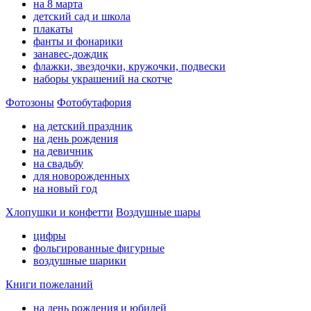
на 8 марта
детский сад и школа
плакаты
фанты и фонарики
занавес-дождик
флажки, звездочки, кружочки, подвески
наборы украшений на скотче
Фотозоны
Фотобутафория
на детский праздник
на день рождения
на девичник
на свадьбу
для новорожденных
на новый год
Хлопушки и конфетти
Воздушные шары
цифры
фольгированные фигурные
воздушные шарики
Книги пожеланий
на день рождения и юбилей