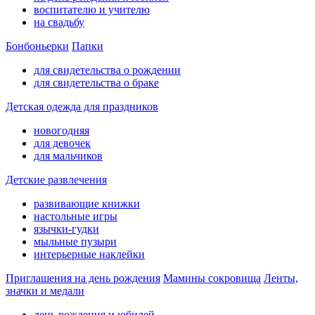
воспитателю и учителю
на свадьбу
Бонбоньерки
Папки
для свидетельства о рождении
для свидетельства о браке
Детская одежда для праздников
новогодняя
для девочек
для мальчиков
Детские развлечения
развивающие книжки
настольные игры
язычки-гудки
мыльные пузыри
интерьерные наклейки
Приглашения на день рождения
Мамины сокровища
Ленты,
значки и медали
день рождения и юбилей