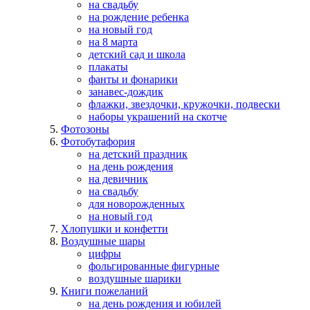
на свадьбу
на рождение ребенка
на новый год
на 8 марта
детский сад и школа
плакаты
фанты и фонарики
занавес-дождик
флажки, звездочки, кружочки, подвески
наборы украшений на скотче
Фотозоны
Фотобутафория
на детский праздник
на день рождения
на девичник
на свадьбу
для новорожденных
на новый год
Хлопушки и конфетти
Воздушные шары
цифры
фольгированные фигурные
воздушные шарики
Книги пожеланий
на день рождения и юбилей