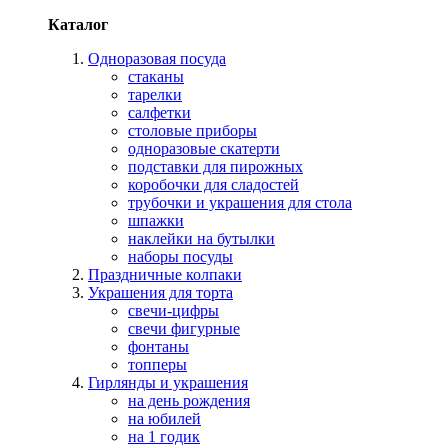
Каталог
Одноразовая посуда
стаканы
тарелки
салфетки
столовые приборы
одноразовые скатерти
подставки для пирожных
коробочки для сладостей
трубочки и украшения для стола
шпажки
наклейки на бутылки
наборы посуды
Праздничные колпаки
Украшения для торта
свечи-цифры
свечи фигурные
фонтаны
топперы
Гирлянды и украшения
на день рождения
на юбилей
на 1 годик