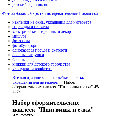
детский сад и школа
Фотоальбомы
Открытки поздравительные
Новый год
наклейки на окна, украшения для интерьера
гирлянды и плакаты
электрические гирлянды и декор
мишура
фотозоны
фотобутафория
одноразовая посуда и скатерти
ёлочные игрушки
ёлочные шары
книжки для детского творчества
хлопушки и конфетти
Все для праздника
—
наклейки на окна,
украшения для интерьера
—
Набор
оформительских наклеек "Пингвины и елка" 45-
2273
Набор оформительских
наклеек "Пингвины и елка"