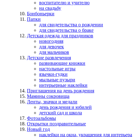
воспитателю и учителю
на свадьбу
Бонбоньерки
Папки
для свидетельства о рождении
для свидетельства о браке
Детская одежда для праздников
новогодняя
для девочек
для мальчиков
Детские развлечения
развивающие книжки
настольные игры
язычки-гудки
мыльные пузыри
интерьерные наклейки
Приглашения на день рождения
Мамины сокровища
Ленты, значки и медали
день рождения и юбилей
детский сад и школа
Фотоальбомы
Открытки поздравительные
Новый год
наклейки на окна, украшения для интерьера