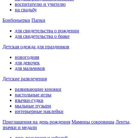
воспитателю и учителю
на свадьбу
Бонбоньерки
Папки
для свидетельства о рождении
для свидетельства о браке
Детская одежда для праздников
новогодняя
для девочек
для мальчиков
Детские развлечения
развивающие книжки
настольные игры
язычки-гудки
мыльные пузыри
интерьерные наклейки
Приглашения на день рождения
Мамины сокровища
Ленты,
значки и медали
день рождения и юбилей