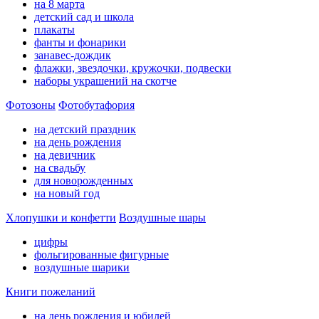
на 8 марта
детский сад и школа
плакаты
фанты и фонарики
занавес-дождик
флажки, звездочки, кружочки, подвески
наборы украшений на скотче
Фотозоны
Фотобутафория
на детский праздник
на день рождения
на девичник
на свадьбу
для новорожденных
на новый год
Хлопушки и конфетти
Воздушные шары
цифры
фольгированные фигурные
воздушные шарики
Книги пожеланий
на день рождения и юбилей