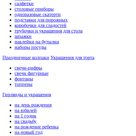
салфетки
столовые приборы
одноразовые скатерти
подставки для пирожных
коробочки для сладостей
трубочки и украшения для стола
шпажки
наклейки на бутылки
наборы посуды
Праздничные колпаки
Украшения для торта
свечи-цифры
свечи фигурные
фонтаны
топперы
Гирлянды и украшения
на день рождения
на юбилей
на 1 годик
на свадьбу
на рождение ребенка
на новый год