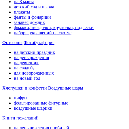
на 8 марта
детский сад и школа
плакаты
фанты и фонарики
занавес-дождик
флажки, звездочки, кружочки, подвески
наборы украшений на скотче
Фотозоны
Фотобутафория
на детский праздник
на день рождения
на девичник
на свадьбу
для новорожденных
на новый год
Хлопушки и конфетти
Воздушные шары
цифры
фольгированные фигурные
воздушные шарики
Книги пожеланий
на день рождения и юбилей