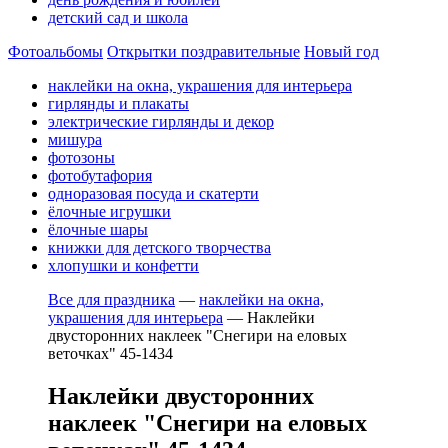
детский сад и школа
Фотоальбомы
Открытки поздравительные
Новый год
наклейки на окна, украшения для интерьера
гирлянды и плакаты
электрические гирлянды и декор
мишура
фотозоны
фотобутафория
одноразовая посуда и скатерти
ёлочные игрушки
ёлочные шары
книжки для детского творчества
хлопушки и конфетти
Все для праздника
—
наклейки на окна,
украшения для интерьера
—
Наклейки
двусторонних наклеек "Снегири на еловых
веточках" 45-1434
Наклейки двусторонних
наклеек "Снегири на еловых