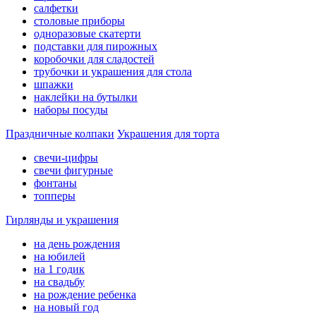
салфетки
столовые приборы
одноразовые скатерти
подставки для пирожных
коробочки для сладостей
трубочки и украшения для стола
шпажки
наклейки на бутылки
наборы посуды
Праздничные колпаки
Украшения для торта
свечи-цифры
свечи фигурные
фонтаны
топперы
Гирлянды и украшения
на день рождения
на юбилей
на 1 годик
на свадьбу
на рождение ребенка
на новый год