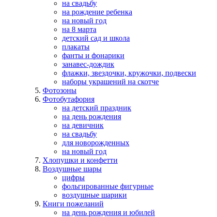
на свадьбу
на рождение ребенка
на новый год
на 8 марта
детский сад и школа
плакаты
фанты и фонарики
занавес-дождик
флажки, звездочки, кружочки, подвески
наборы украшений на скотче
Фотозоны
Фотобутафория
на детский праздник
на день рождения
на девичник
на свадьбу
для новорожденных
на новый год
Хлопушки и конфетти
Воздушные шары
цифры
фольгированные фигурные
воздушные шарики
Книги пожеланий
на день рождения и юбилей