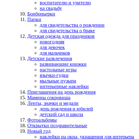
воспитателю и учителю
на свадьбу
Бонбоньерки
Папки
для свидетельства о рождении
для свидетельства о браке
Детская одежда для праздников
новогодняя
для девочек
для мальчиков
Детские развлечения
развивающие книжки
настольные игры
язычки-гудки
мыльные пузыри
интерьерные наклейки
Приглашения на день рождения
Мамины сокровища
Ленты, значки и медали
день рождения и юбилей
детский сад и школа
Фотоальбомы
Открытки поздравительные
Новый год
наклейки на окна, украшения для интерьера