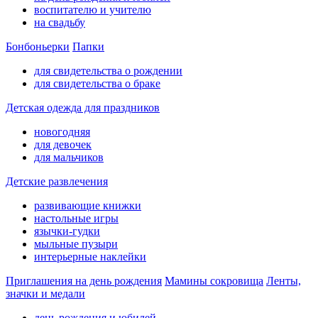
воспитателю и учителю
на свадьбу
Бонбоньерки
Папки
для свидетельства о рождении
для свидетельства о браке
Детская одежда для праздников
новогодняя
для девочек
для мальчиков
Детские развлечения
развивающие книжки
настольные игры
язычки-гудки
мыльные пузыри
интерьерные наклейки
Приглашения на день рождения
Мамины сокровища
Ленты,
значки и медали
день рождения и юбилей