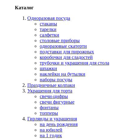
Каталог
Одноразовая посуда
стаканы
тарелки
салфетки
столовые приборы
одноразовые скатерти
подставки для пирожных
коробочки для сладостей
трубочки и украшения для стола
шпажки
наклейки на бутылки
наборы посуды
Праздничные колпаки
Украшения для торта
свечи-цифры
свечи фигурные
фонтаны
топперы
Гирлянды и украшения
на день рождения
на юбилей
на 1 годик