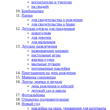
воспитателю и учителю
на свадьбу
Бонбоньерки
Папки
для свидетельства о рождении
для свидетельства о браке
Детская одежда для праздников
новогодняя
для девочек
для мальчиков
Детские развлечения
развивающие книжки
настольные игры
язычки-гудки
мыльные пузыри
интерьерные наклейки
Приглашения на день рождения
Мамины сокровища
Ленты, значки и медали
день рождения и юбилей
детский сад и школа
Фотоальбомы
Открытки поздравительные
Новый год
наклейки на окна, украшения для интерьера