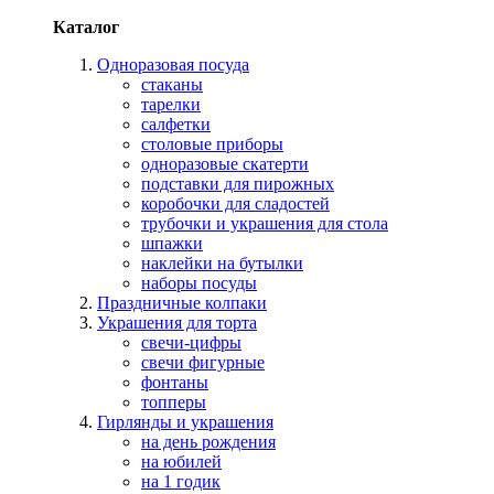
Каталог
Одноразовая посуда
стаканы
тарелки
салфетки
столовые приборы
одноразовые скатерти
подставки для пирожных
коробочки для сладостей
трубочки и украшения для стола
шпажки
наклейки на бутылки
наборы посуды
Праздничные колпаки
Украшения для торта
свечи-цифры
свечи фигурные
фонтаны
топперы
Гирлянды и украшения
на день рождения
на юбилей
на 1 годик