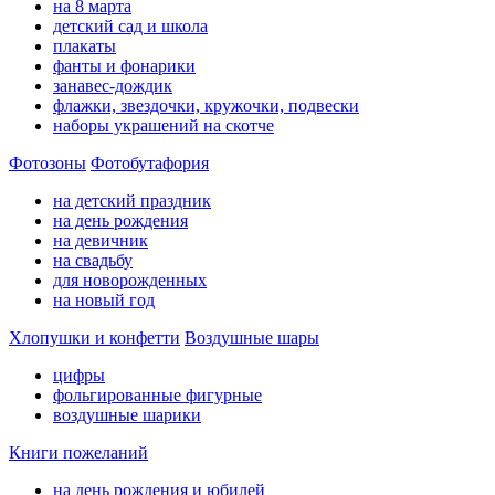
на 8 марта
детский сад и школа
плакаты
фанты и фонарики
занавес-дождик
флажки, звездочки, кружочки, подвески
наборы украшений на скотче
Фотозоны
Фотобутафория
на детский праздник
на день рождения
на девичник
на свадьбу
для новорожденных
на новый год
Хлопушки и конфетти
Воздушные шары
цифры
фольгированные фигурные
воздушные шарики
Книги пожеланий
на день рождения и юбилей