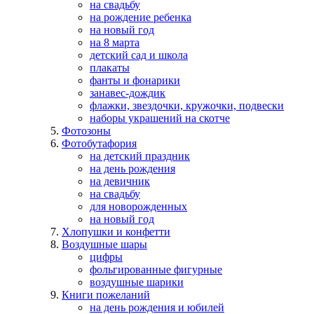
на свадьбу
на рождение ребенка
на новый год
на 8 марта
детский сад и школа
плакаты
фанты и фонарики
занавес-дождик
флажки, звездочки, кружочки, подвески
наборы украшений на скотче
Фотозоны
Фотобутафория
на детский праздник
на день рождения
на девичник
на свадьбу
для новорожденных
на новый год
Хлопушки и конфетти
Воздушные шары
цифры
фольгированные фигурные
воздушные шарики
Книги пожеланий
на день рождения и юбилей