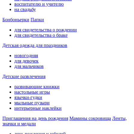
воспитателю и учителю
на свадьбу
Бонбоньерки
Папки
для свидетельства о рождении
для свидетельства о браке
Детская одежда для праздников
новогодняя
для девочек
для мальчиков
Детские развлечения
развивающие книжки
настольные игры
язычки-гудки
мыльные пузыри
интерьерные наклейки
Приглашения на день рождения
Мамины сокровища
Ленты,
значки и медали
день рождения и юбилей