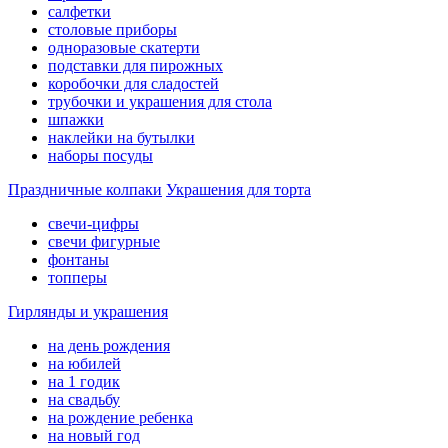
салфетки
столовые приборы
одноразовые скатерти
подставки для пирожных
коробочки для сладостей
трубочки и украшения для стола
шпажки
наклейки на бутылки
наборы посуды
Праздничные колпаки
Украшения для торта
свечи-цифры
свечи фигурные
фонтаны
топперы
Гирлянды и украшения
на день рождения
на юбилей
на 1 годик
на свадьбу
на рождение ребенка
на новый год