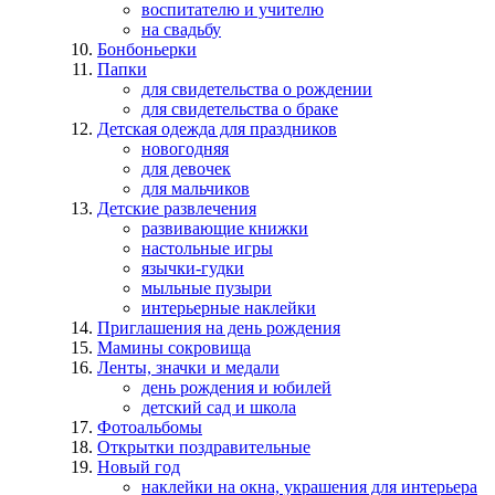
воспитателю и учителю
на свадьбу
Бонбоньерки
Папки
для свидетельства о рождении
для свидетельства о браке
Детская одежда для праздников
новогодняя
для девочек
для мальчиков
Детские развлечения
развивающие книжки
настольные игры
язычки-гудки
мыльные пузыри
интерьерные наклейки
Приглашения на день рождения
Мамины сокровища
Ленты, значки и медали
день рождения и юбилей
детский сад и школа
Фотоальбомы
Открытки поздравительные
Новый год
наклейки на окна, украшения для интерьера