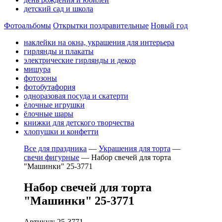
детский сад и школа
Фотоальбомы
Открытки поздравительные
Новый год
наклейки на окна, украшения для интерьера
гирлянды и плакаты
электрические гирлянды и декор
мишура
фотозоны
фотобутафория
одноразовая посуда и скатерти
ёлочные игрушки
ёлочные шары
книжки для детского творчества
хлопушки и конфетти
Все для праздника
—
Украшения для торта
—
свечи фигурные
—
Набор свечей для торта
"Машинки" 25-3771
Набор свечей для торта
"Машинки" 25-3771
Артикул: 25-3771