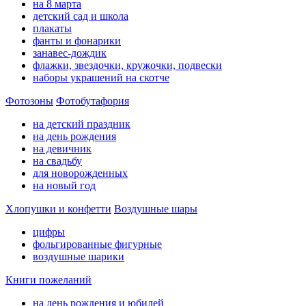
на 8 марта
детский сад и школа
плакаты
фанты и фонарики
занавес-дождик
флажки, звездочки, кружочки, подвески
наборы украшений на скотче
Фотозоны
Фотобутафория
на детский праздник
на день рождения
на девичник
на свадьбу
для новорожденных
на новый год
Хлопушки и конфетти
Воздушные шары
цифры
фольгированные фигурные
воздушные шарики
Книги пожеланий
на день рождения и юбилей