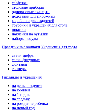
салфетки
столовые приборы
одноразовые скатерти
подставки для пирожных
коробочки для сладостей
трубочки и украшения для стола
шпажки
наклейки на бутылки
наборы посуды
Праздничные колпаки
Украшения для торта
свечи-цифры
свечи фигурные
фонтаны
топперы
Гирлянды и украшения
на день рождения
на юбилей
на 1 годик
на свадьбу
на рождение ребенка
на новый год