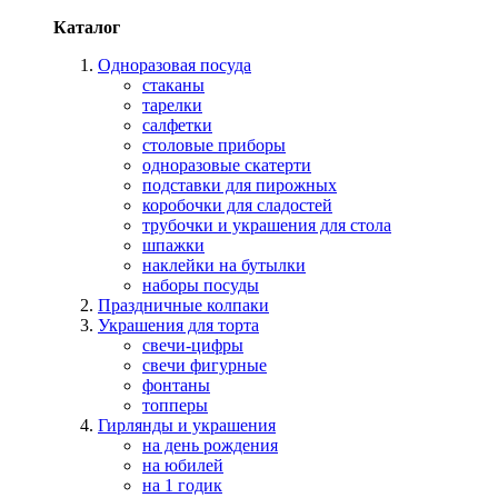
Каталог
Одноразовая посуда
стаканы
тарелки
салфетки
столовые приборы
одноразовые скатерти
подставки для пирожных
коробочки для сладостей
трубочки и украшения для стола
шпажки
наклейки на бутылки
наборы посуды
Праздничные колпаки
Украшения для торта
свечи-цифры
свечи фигурные
фонтаны
топперы
Гирлянды и украшения
на день рождения
на юбилей
на 1 годик