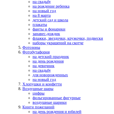
на свадьбу
на рождение ребенка
на новый год
на 8 марта
детский сад и школа
плакаты
фанты и фонарики
занавес-дождик
флажки, звездочки, кружочки, подвески
наборы украшений на скотче
Фотозоны
Фотобутафория
на детский праздник
на день рождения
на девичник
на свадьбу
для новорожденных
на новый год
Хлопушки и конфетти
Воздушные шары
цифры
фольгированные фигурные
воздушные шарики
Книги пожеланий
на день рождения и юбилей