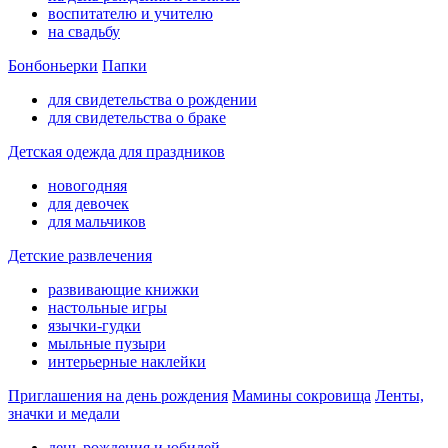
воспитателю и учителю
на свадьбу
Бонбоньерки
Папки
для свидетельства о рождении
для свидетельства о браке
Детская одежда для праздников
новогодняя
для девочек
для мальчиков
Детские развлечения
развивающие книжки
настольные игры
язычки-гудки
мыльные пузыри
интерьерные наклейки
Приглашения на день рождения
Мамины сокровища
Ленты,
значки и медали
день рождения и юбилей