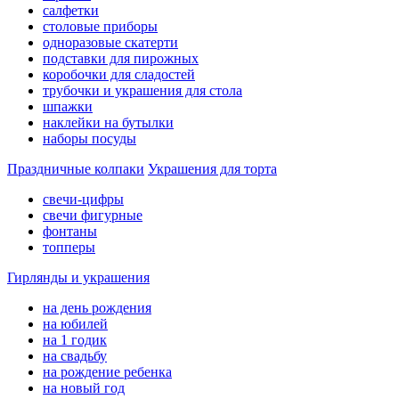
салфетки
столовые приборы
одноразовые скатерти
подставки для пирожных
коробочки для сладостей
трубочки и украшения для стола
шпажки
наклейки на бутылки
наборы посуды
Праздничные колпаки
Украшения для торта
свечи-цифры
свечи фигурные
фонтаны
топперы
Гирлянды и украшения
на день рождения
на юбилей
на 1 годик
на свадьбу
на рождение ребенка
на новый год