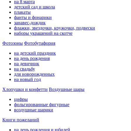
на 8 марта
детский сад и школа
плакаты
фанты и фонарики
занавес-дождик
флажки, звездочки, кружочки, подвески
наборы украшений на скотче
Фотозоны
Фотобутафория
на детский праздник
на день рождения
на девичник
на свадьбу
для новорожденных
на новый год
Хлопушки и конфетти
Воздушные шары
цифры
фольгированные фигурные
воздушные шарики
Книги пожеланий
на день рождения и юбилей