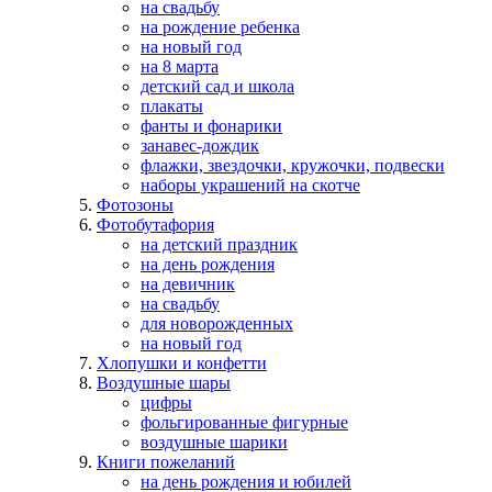
на свадьбу
на рождение ребенка
на новый год
на 8 марта
детский сад и школа
плакаты
фанты и фонарики
занавес-дождик
флажки, звездочки, кружочки, подвески
наборы украшений на скотче
Фотозоны
Фотобутафория
на детский праздник
на день рождения
на девичник
на свадьбу
для новорожденных
на новый год
Хлопушки и конфетти
Воздушные шары
цифры
фольгированные фигурные
воздушные шарики
Книги пожеланий
на день рождения и юбилей