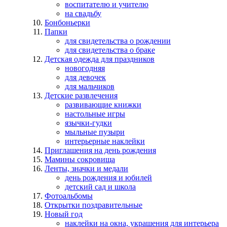
воспитателю и учителю
на свадьбу
Бонбоньерки
Папки
для свидетельства о рождении
для свидетельства о браке
Детская одежда для праздников
новогодняя
для девочек
для мальчиков
Детские развлечения
развивающие книжки
настольные игры
язычки-гудки
мыльные пузыри
интерьерные наклейки
Приглашения на день рождения
Мамины сокровища
Ленты, значки и медали
день рождения и юбилей
детский сад и школа
Фотоальбомы
Открытки поздравительные
Новый год
наклейки на окна, украшения для интерьера