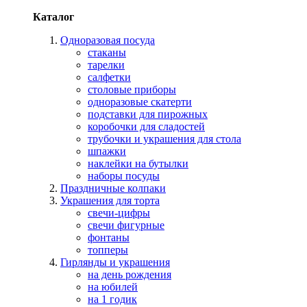
Каталог
Одноразовая посуда
стаканы
тарелки
салфетки
столовые приборы
одноразовые скатерти
подставки для пирожных
коробочки для сладостей
трубочки и украшения для стола
шпажки
наклейки на бутылки
наборы посуды
Праздничные колпаки
Украшения для торта
свечи-цифры
свечи фигурные
фонтаны
топперы
Гирлянды и украшения
на день рождения
на юбилей
на 1 годик