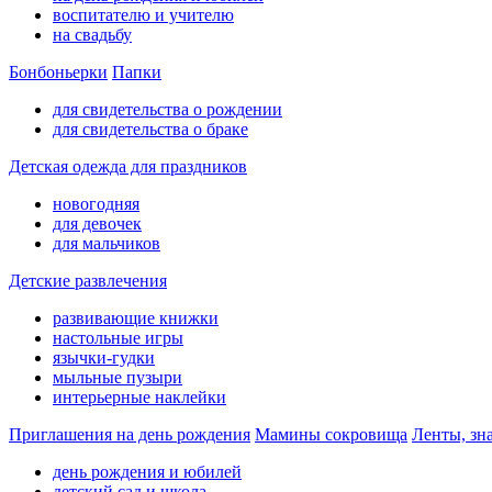
воспитателю и учителю
на свадьбу
Бонбоньерки
Папки
для свидетельства о рождении
для свидетельства о браке
Детская одежда для праздников
новогодняя
для девочек
для мальчиков
Детские развлечения
развивающие книжки
настольные игры
язычки-гудки
мыльные пузыри
интерьерные наклейки
Приглашения на день рождения
Мамины сокровища
Ленты, зн
день рождения и юбилей
детский сад и школа