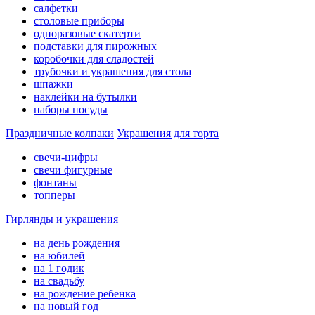
салфетки
столовые приборы
одноразовые скатерти
подставки для пирожных
коробочки для сладостей
трубочки и украшения для стола
шпажки
наклейки на бутылки
наборы посуды
Праздничные колпаки
Украшения для торта
свечи-цифры
свечи фигурные
фонтаны
топперы
Гирлянды и украшения
на день рождения
на юбилей
на 1 годик
на свадьбу
на рождение ребенка
на новый год