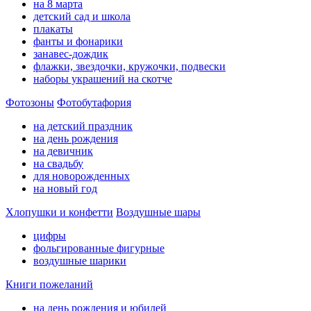
на 8 марта
детский сад и школа
плакаты
фанты и фонарики
занавес-дождик
флажки, звездочки, кружочки, подвески
наборы украшений на скотче
Фотозоны
Фотобутафория
на детский праздник
на день рождения
на девичник
на свадьбу
для новорожденных
на новый год
Хлопушки и конфетти
Воздушные шары
цифры
фольгированные фигурные
воздушные шарики
Книги пожеланий
на день рождения и юбилей