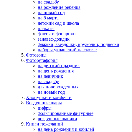
на свадьбу
на рождение ребенка
на новый год
на 8 марта
детский сад и школа
плакаты
фанты и фонарики
занавес-дождик
флажки, звездочки, кружочки, подвески
наборы украшений на скотче
Фотозоны
Фотобутафория
на детский праздник
на день рождения
на девичник
на свадьбу
для новорожденных
на новый год
Хлопушки и конфетти
Воздушные шары
цифры
фольгированные фигурные
воздушные шарики
Книги пожеланий
на день рождения и юбилей