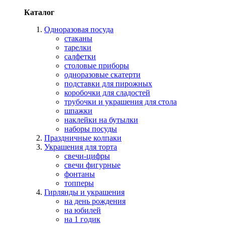
Каталог
Одноразовая посуда
стаканы
тарелки
салфетки
столовые приборы
одноразовые скатерти
подставки для пирожных
коробочки для сладостей
трубочки и украшения для стола
шпажки
наклейки на бутылки
наборы посуды
Праздничные колпаки
Украшения для торта
свечи-цифры
свечи фигурные
фонтаны
топперы
Гирлянды и украшения
на день рождения
на юбилей
на 1 годик