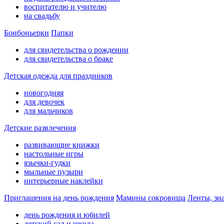
воспитателю и учителю
на свадьбу
Бонбоньерки
Папки
для свидетельства о рождении
для свидетельства о браке
Детская одежда для праздников
новогодняя
для девочек
для мальчиков
Детские развлечения
развивающие книжки
настольные игры
язычки-гудки
мыльные пузыри
интерьерные наклейки
Приглашения на день рождения
Мамины сокровища
Ленты, зн
день рождения и юбилей
детский сад и школа