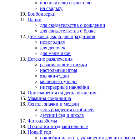
воспитателю и учителю
на свадьбу
Бонбоньерки
Папки
для свидетельства о рождении
для свидетельства о браке
Детская одежда для праздников
новогодняя
для девочек
для мальчиков
Детские развлечения
развивающие книжки
настольные игры
язычки-гудки
мыльные пузыри
интерьерные наклейки
Приглашения на день рождения
Мамины сокровища
Ленты, значки и медали
день рождения и юбилей
детский сад и школа
Фотоальбомы
Открытки поздравительные
Новый год
наклейки на окна, украшения для интерьера