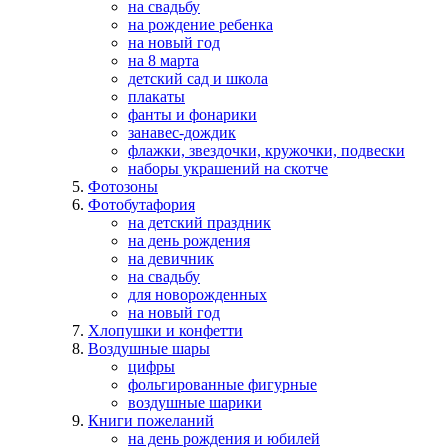
на свадьбу
на рождение ребенка
на новый год
на 8 марта
детский сад и школа
плакаты
фанты и фонарики
занавес-дождик
флажки, звездочки, кружочки, подвески
наборы украшений на скотче
Фотозоны
Фотобутафория
на детский праздник
на день рождения
на девичник
на свадьбу
для новорожденных
на новый год
Хлопушки и конфетти
Воздушные шары
цифры
фольгированные фигурные
воздушные шарики
Книги пожеланий
на день рождения и юбилей