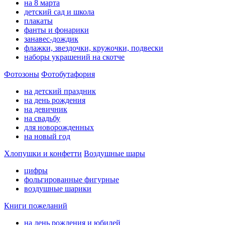
на 8 марта
детский сад и школа
плакаты
фанты и фонарики
занавес-дождик
флажки, звездочки, кружочки, подвески
наборы украшений на скотче
Фотозоны
Фотобутафория
на детский праздник
на день рождения
на девичник
на свадьбу
для новорожденных
на новый год
Хлопушки и конфетти
Воздушные шары
цифры
фольгированные фигурные
воздушные шарики
Книги пожеланий
на день рождения и юбилей