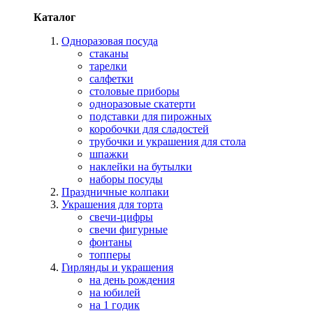
Каталог
Одноразовая посуда
стаканы
тарелки
салфетки
столовые приборы
одноразовые скатерти
подставки для пирожных
коробочки для сладостей
трубочки и украшения для стола
шпажки
наклейки на бутылки
наборы посуды
Праздничные колпаки
Украшения для торта
свечи-цифры
свечи фигурные
фонтаны
топперы
Гирлянды и украшения
на день рождения
на юбилей
на 1 годик