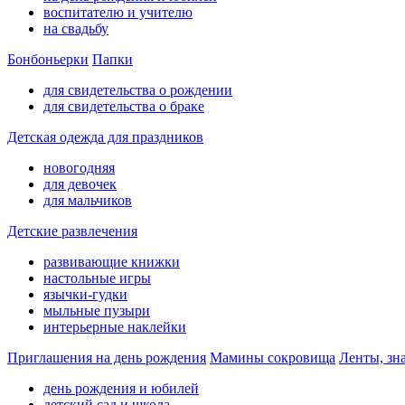
воспитателю и учителю
на свадьбу
Бонбоньерки
Папки
для свидетельства о рождении
для свидетельства о браке
Детская одежда для праздников
новогодняя
для девочек
для мальчиков
Детские развлечения
развивающие книжки
настольные игры
язычки-гудки
мыльные пузыри
интерьерные наклейки
Приглашения на день рождения
Мамины сокровища
Ленты, зн
день рождения и юбилей
детский сад и школа