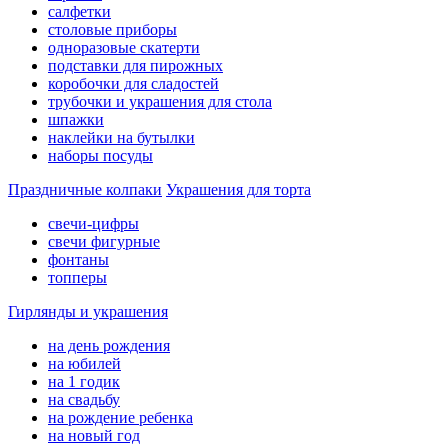
салфетки
столовые приборы
одноразовые скатерти
подставки для пирожных
коробочки для сладостей
трубочки и украшения для стола
шпажки
наклейки на бутылки
наборы посуды
Праздничные колпаки
Украшения для торта
свечи-цифры
свечи фигурные
фонтаны
топперы
Гирлянды и украшения
на день рождения
на юбилей
на 1 годик
на свадьбу
на рождение ребенка
на новый год