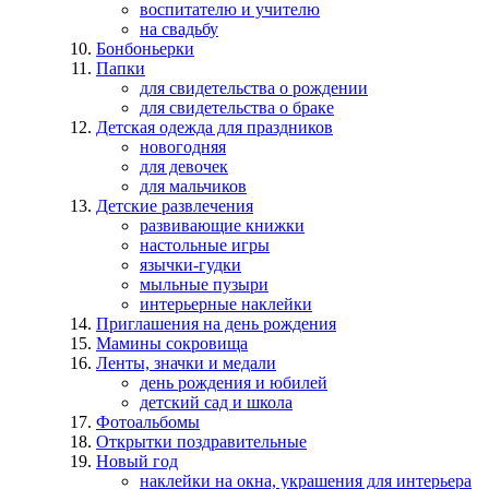
воспитателю и учителю
на свадьбу
Бонбоньерки
Папки
для свидетельства о рождении
для свидетельства о браке
Детская одежда для праздников
новогодняя
для девочек
для мальчиков
Детские развлечения
развивающие книжки
настольные игры
язычки-гудки
мыльные пузыри
интерьерные наклейки
Приглашения на день рождения
Мамины сокровища
Ленты, значки и медали
день рождения и юбилей
детский сад и школа
Фотоальбомы
Открытки поздравительные
Новый год
наклейки на окна, украшения для интерьера