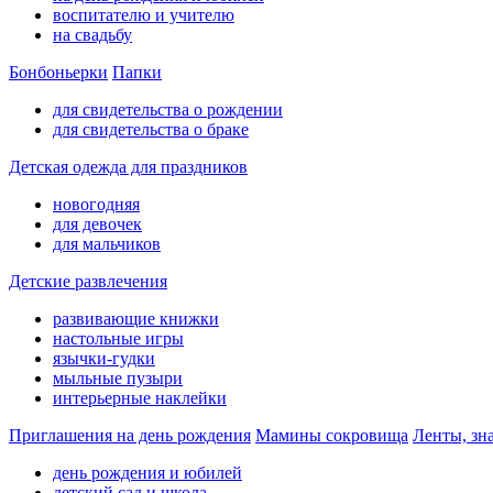
воспитателю и учителю
на свадьбу
Бонбоньерки
Папки
для свидетельства о рождении
для свидетельства о браке
Детская одежда для праздников
новогодняя
для девочек
для мальчиков
Детские развлечения
развивающие книжки
настольные игры
язычки-гудки
мыльные пузыри
интерьерные наклейки
Приглашения на день рождения
Мамины сокровища
Ленты, зн
день рождения и юбилей
детский сад и школа