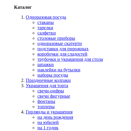
Каталог
Одноразовая посуда
стаканы
тарелки
салфетки
столовые приборы
одноразовые скатерти
подставки для пирожных
коробочки для сладостей
трубочки и украшения для стола
шпажки
наклейки на бутылки
наборы посуды
Праздничные колпаки
Украшения для торта
свечи-цифры
свечи фигурные
фонтаны
топперы
Гирлянды и украшения
на день рождения
на юбилей
на 1 годик