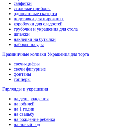
салфетки
столовые приборы
одноразовые скатерти
подставки для пирожных
коробочки для сладостей
трубочки и украшения для стола
шпажки
наклейки на бутылки
наборы посуды
Праздничные колпаки
Украшения для торта
свечи-цифры
свечи фигурные
фонтаны
топперы
Гирлянды и украшения
на день рождения
на юбилей
на 1 годик
на свадьбу
на рождение ребенка
на новый год