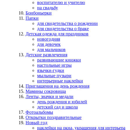
воспитателю и учителю
на свадьбу
Бонбоньерки
Папки
для свидетельства о рождении
для свидетельства о браке
Детская одежда для праздников
новогодняя
для девочек
для мальчиков
Детские развлечения
развивающие книжки
настольные игры
язычки-гудки
мыльные пузыри
интерьерные наклейки
Приглашения на день рождения
Мамины сокровища
Ленты, значки и медали
день рождения и юбилей
детский сад и школа
Фотоальбомы
Открытки поздравительные
Новый год
наклейки на окна, украшения для интерьера