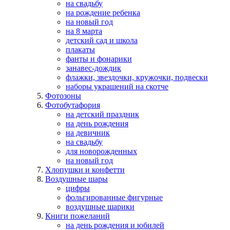
на свадьбу
на рождение ребенка
на новый год
на 8 марта
детский сад и школа
плакаты
фанты и фонарики
занавес-дождик
флажки, звездочки, кружочки, подвески
наборы украшений на скотче
Фотозоны
Фотобутафория
на детский праздник
на день рождения
на девичник
на свадьбу
для новорожденных
на новый год
Хлопушки и конфетти
Воздушные шары
цифры
фольгированные фигурные
воздушные шарики
Книги пожеланий
на день рождения и юбилей