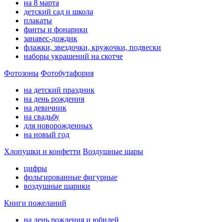
на 8 марта
детский сад и школа
плакаты
фанты и фонарики
занавес-дождик
флажки, звездочки, кружочки, подвески
наборы украшений на скотче
Фотозоны
Фотобутафория
на детский праздник
на день рождения
на девичник
на свадьбу
для новорожденных
на новый год
Хлопушки и конфетти
Воздушные шары
цифры
фольгированные фигурные
воздушные шарики
Книги пожеланий
на день рождения и юбилей