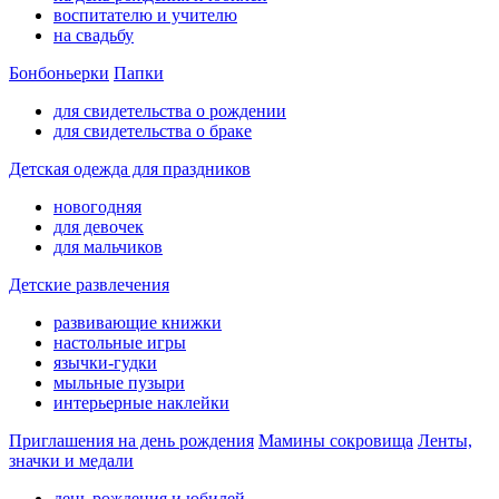
воспитателю и учителю
на свадьбу
Бонбоньерки
Папки
для свидетельства о рождении
для свидетельства о браке
Детская одежда для праздников
новогодняя
для девочек
для мальчиков
Детские развлечения
развивающие книжки
настольные игры
язычки-гудки
мыльные пузыри
интерьерные наклейки
Приглашения на день рождения
Мамины сокровища
Ленты,
значки и медали
день рождения и юбилей