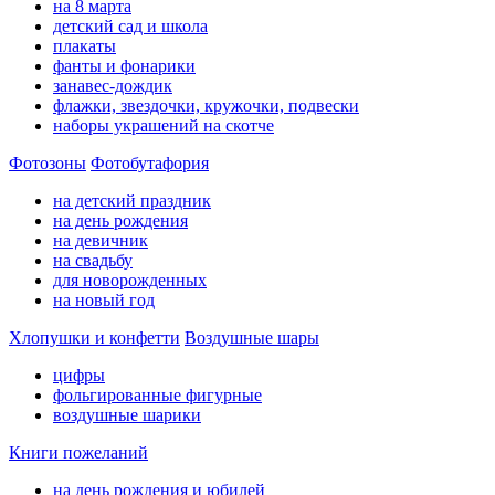
на 8 марта
детский сад и школа
плакаты
фанты и фонарики
занавес-дождик
флажки, звездочки, кружочки, подвески
наборы украшений на скотче
Фотозоны
Фотобутафория
на детский праздник
на день рождения
на девичник
на свадьбу
для новорожденных
на новый год
Хлопушки и конфетти
Воздушные шары
цифры
фольгированные фигурные
воздушные шарики
Книги пожеланий
на день рождения и юбилей