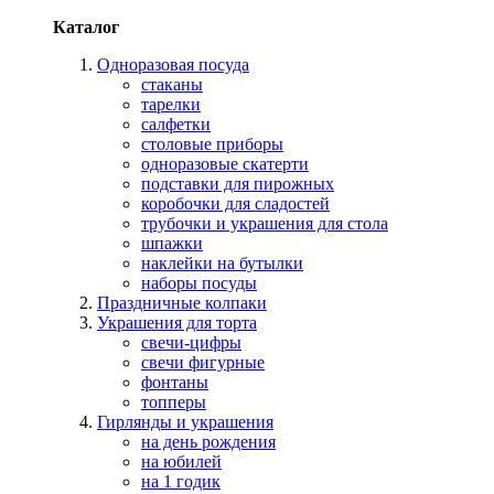
Каталог
Одноразовая посуда
стаканы
тарелки
салфетки
столовые приборы
одноразовые скатерти
подставки для пирожных
коробочки для сладостей
трубочки и украшения для стола
шпажки
наклейки на бутылки
наборы посуды
Праздничные колпаки
Украшения для торта
свечи-цифры
свечи фигурные
фонтаны
топперы
Гирлянды и украшения
на день рождения
на юбилей
на 1 годик