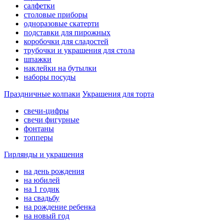
салфетки
столовые приборы
одноразовые скатерти
подставки для пирожных
коробочки для сладостей
трубочки и украшения для стола
шпажки
наклейки на бутылки
наборы посуды
Праздничные колпаки
Украшения для торта
свечи-цифры
свечи фигурные
фонтаны
топперы
Гирлянды и украшения
на день рождения
на юбилей
на 1 годик
на свадьбу
на рождение ребенка
на новый год