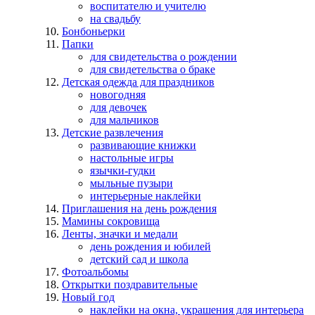
воспитателю и учителю
на свадьбу
Бонбоньерки
Папки
для свидетельства о рождении
для свидетельства о браке
Детская одежда для праздников
новогодняя
для девочек
для мальчиков
Детские развлечения
развивающие книжки
настольные игры
язычки-гудки
мыльные пузыри
интерьерные наклейки
Приглашения на день рождения
Мамины сокровища
Ленты, значки и медали
день рождения и юбилей
детский сад и школа
Фотоальбомы
Открытки поздравительные
Новый год
наклейки на окна, украшения для интерьера