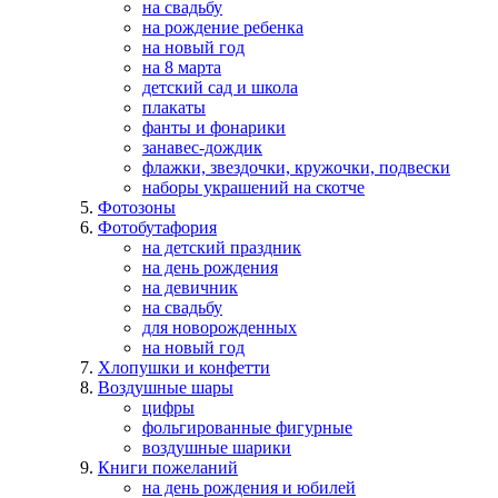
на свадьбу
на рождение ребенка
на новый год
на 8 марта
детский сад и школа
плакаты
фанты и фонарики
занавес-дождик
флажки, звездочки, кружочки, подвески
наборы украшений на скотче
Фотозоны
Фотобутафория
на детский праздник
на день рождения
на девичник
на свадьбу
для новорожденных
на новый год
Хлопушки и конфетти
Воздушные шары
цифры
фольгированные фигурные
воздушные шарики
Книги пожеланий
на день рождения и юбилей