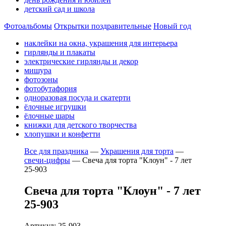
детский сад и школа
Фотоальбомы
Открытки поздравительные
Новый год
наклейки на окна, украшения для интерьера
гирлянды и плакаты
электрические гирлянды и декор
мишура
фотозоны
фотобутафория
одноразовая посуда и скатерти
ёлочные игрушки
ёлочные шары
книжки для детского творчества
хлопушки и конфетти
Все для праздника
—
Украшения для торта
—
свечи-цифры
—
Свеча для торта "Клоун" - 7 лет
25-903
Свеча для торта "Клоун" - 7 лет
25-903
Артикул: 25-903