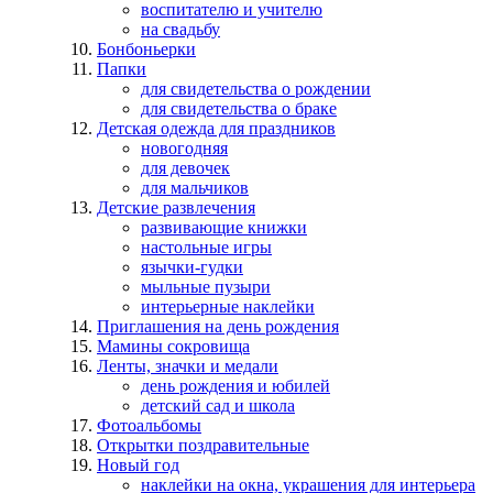
воспитателю и учителю
на свадьбу
Бонбоньерки
Папки
для свидетельства о рождении
для свидетельства о браке
Детская одежда для праздников
новогодняя
для девочек
для мальчиков
Детские развлечения
развивающие книжки
настольные игры
язычки-гудки
мыльные пузыри
интерьерные наклейки
Приглашения на день рождения
Мамины сокровища
Ленты, значки и медали
день рождения и юбилей
детский сад и школа
Фотоальбомы
Открытки поздравительные
Новый год
наклейки на окна, украшения для интерьера