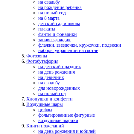
на свадьбу
на рождение ребенка
на новый год
на 8 марта
детский сад и школа
плакаты
фанты и фонарики
занавес-дождик
флажки, звездочки, кружочки, подвески
наборы украшений на скотче
Фотозоны
Фотобутафория
на детский праздник
на день рождения
на девичник
на свадьбу
для новорожденных
на новый год
Хлопушки и конфетти
Воздушные шары
цифры
фольгированные фигурные
воздушные шарики
Книги пожеланий
на день рождения и юбилей