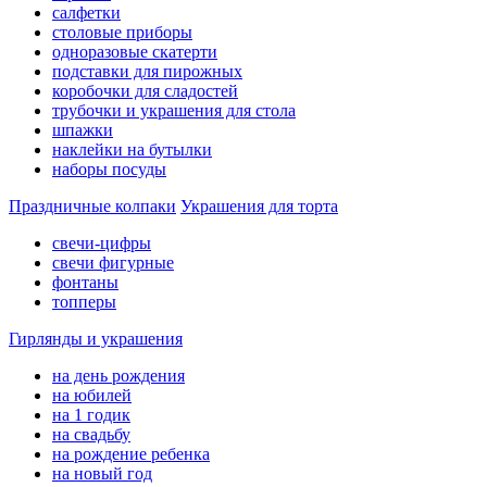
салфетки
столовые приборы
одноразовые скатерти
подставки для пирожных
коробочки для сладостей
трубочки и украшения для стола
шпажки
наклейки на бутылки
наборы посуды
Праздничные колпаки
Украшения для торта
свечи-цифры
свечи фигурные
фонтаны
топперы
Гирлянды и украшения
на день рождения
на юбилей
на 1 годик
на свадьбу
на рождение ребенка
на новый год