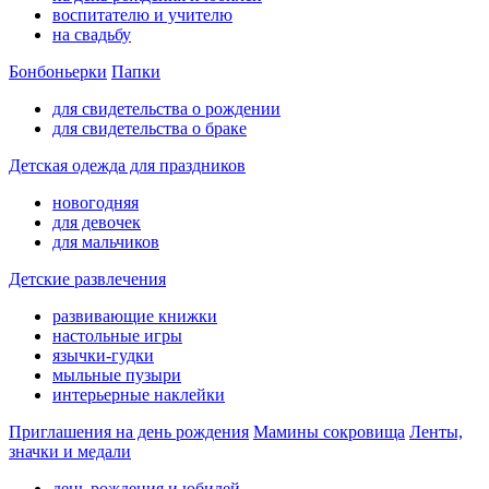
воспитателю и учителю
на свадьбу
Бонбоньерки
Папки
для свидетельства о рождении
для свидетельства о браке
Детская одежда для праздников
новогодняя
для девочек
для мальчиков
Детские развлечения
развивающие книжки
настольные игры
язычки-гудки
мыльные пузыри
интерьерные наклейки
Приглашения на день рождения
Мамины сокровища
Ленты,
значки и медали
день рождения и юбилей