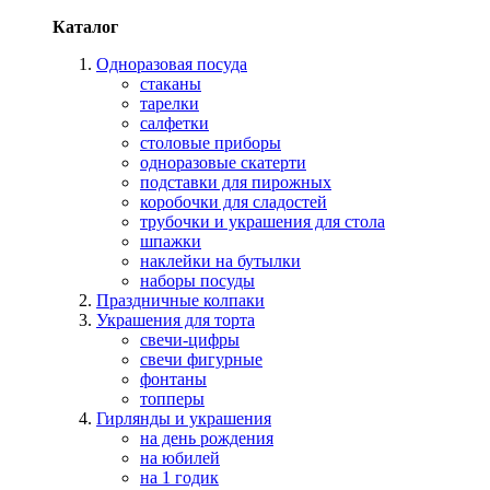
Каталог
Одноразовая посуда
стаканы
тарелки
салфетки
столовые приборы
одноразовые скатерти
подставки для пирожных
коробочки для сладостей
трубочки и украшения для стола
шпажки
наклейки на бутылки
наборы посуды
Праздничные колпаки
Украшения для торта
свечи-цифры
свечи фигурные
фонтаны
топперы
Гирлянды и украшения
на день рождения
на юбилей
на 1 годик