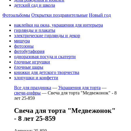
детский сад и школа
Фотоальбомы
Открытки поздравительные
Новый год
наклейки на окна, украшения для интерьера
гирлянды и плакаты
электрические гирлянды и декор
мишура
фотозоны
фотобутафория
одноразовая посуда и скатерти
ёлочные игрушки
ёлочные шары
книжки для детского творчества
хлопушки и конфетти
Все для праздника
—
Украшения для торта
—
свечи-цифры
—
Свеча для торта "Медвежонок" - 8
лет 25-859
Свеча для торта "Медвежонок"
- 8 лет 25-859
Артикул: 25-859