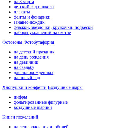
на 8 марта
детский сад и школа
плакаты
фанты и фонарики
занавес-дождик
флажки, звездочки, кружочки, подвески
наборы украшений на скотче
Фотозоны
Фотобутафория
на детский праздник
на день рождения
на девичник
на свадьбу
для новорожденных
на новый год
Хлопушки и конфетти
Воздушные шары
цифры
фольгированные фигурные
воздушные шарики
Книги пожеланий
на день рождения и юбилей