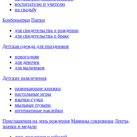
воспитателю и учителю
на свадьбу
Бонбоньерки
Папки
для свидетельства о рождении
для свидетельства о браке
Детская одежда для праздников
новогодняя
для девочек
для мальчиков
Детские развлечения
развивающие книжки
настольные игры
язычки-гудки
мыльные пузыри
интерьерные наклейки
Приглашения на день рождения
Мамины сокровища
Ленты,
значки и медали
день рождения и юбилей