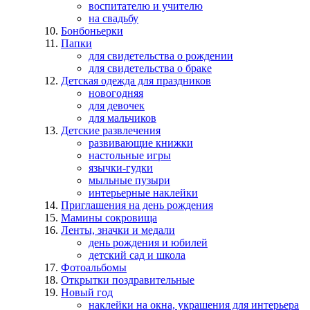
воспитателю и учителю
на свадьбу
Бонбоньерки
Папки
для свидетельства о рождении
для свидетельства о браке
Детская одежда для праздников
новогодняя
для девочек
для мальчиков
Детские развлечения
развивающие книжки
настольные игры
язычки-гудки
мыльные пузыри
интерьерные наклейки
Приглашения на день рождения
Мамины сокровища
Ленты, значки и медали
день рождения и юбилей
детский сад и школа
Фотоальбомы
Открытки поздравительные
Новый год
наклейки на окна, украшения для интерьера