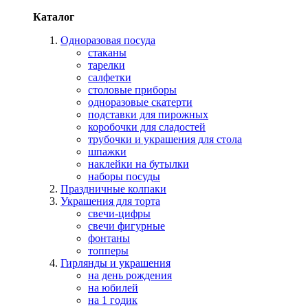
Каталог
Одноразовая посуда
стаканы
тарелки
салфетки
столовые приборы
одноразовые скатерти
подставки для пирожных
коробочки для сладостей
трубочки и украшения для стола
шпажки
наклейки на бутылки
наборы посуды
Праздничные колпаки
Украшения для торта
свечи-цифры
свечи фигурные
фонтаны
топперы
Гирлянды и украшения
на день рождения
на юбилей
на 1 годик