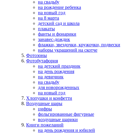
на свадьбу
на рождение ребенка
на новый год
на 8 марта
детский сад и школа
плакаты
фанты и фонарики
занавес-дождик
флажки, звездочки, кружочки, подвески
наборы украшений на скотче
Фотозоны
Фотобутафория
на детский праздник
на день рождения
на девичник
на свадьбу
для новорожденных
на новый год
Хлопушки и конфетти
Воздушные шары
цифры
фольгированные фигурные
воздушные шарики
Книги пожеланий
на день рождения и юбилей