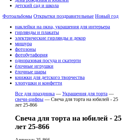
детский сад и школа
Фотоальбомы
Открытки поздравительные
Новый год
наклейки на окна, украшения для интерьера
гирлянды и плакаты
электрические гирлянды и декор
мишура
фотозоны
фотобутафория
одноразовая посуда и скатерти
ёлочные игрушки
ёлочные шары
книжки для детского творчества
хлопушки и конфетти
Все для праздника
—
Украшения для торта
—
свечи-цифры
—
Свеча для торта на юбилей - 25
лет 25-866
Свеча для торта на юбилей - 25
лет 25-866
Артикул: 25-866