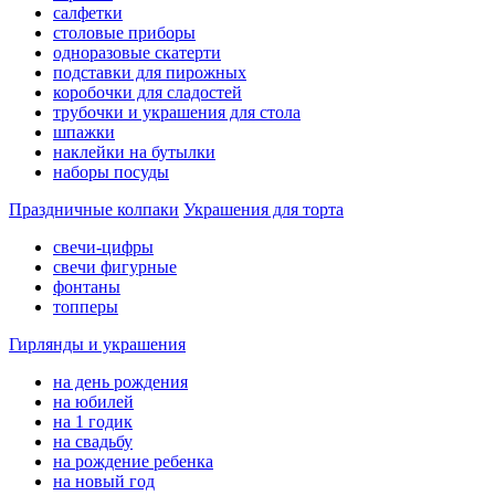
салфетки
столовые приборы
одноразовые скатерти
подставки для пирожных
коробочки для сладостей
трубочки и украшения для стола
шпажки
наклейки на бутылки
наборы посуды
Праздничные колпаки
Украшения для торта
свечи-цифры
свечи фигурные
фонтаны
топперы
Гирлянды и украшения
на день рождения
на юбилей
на 1 годик
на свадьбу
на рождение ребенка
на новый год