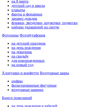
на 8 марта
детский сад и школа
плакаты
фанты и фонарики
занавес-дождик
флажки, звездочки, кружочки, подвески
наборы украшений на скотче
Фотозоны
Фотобутафория
на детский праздник
на день рождения
на девичник
на свадьбу
для новорожденных
на новый год
Хлопушки и конфетти
Воздушные шары
цифры
фольгированные фигурные
воздушные шарики
Книги пожеланий
на день рождения и юбилей