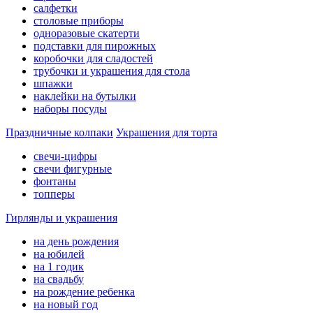
салфетки
столовые приборы
одноразовые скатерти
подставки для пирожных
коробочки для сладостей
трубочки и украшения для стола
шпажки
наклейки на бутылки
наборы посуды
Праздничные колпаки
Украшения для торта
свечи-цифры
свечи фигурные
фонтаны
топперы
Гирлянды и украшения
на день рождения
на юбилей
на 1 годик
на свадьбу
на рождение ребенка
на новый год