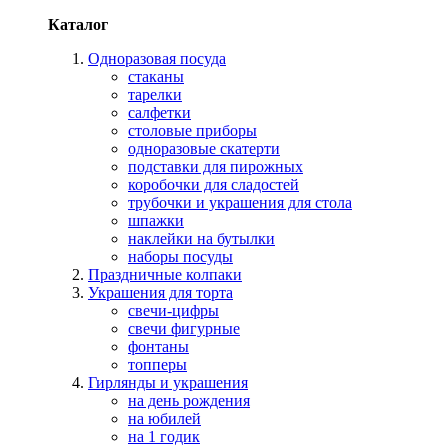
Каталог
Одноразовая посуда
стаканы
тарелки
салфетки
столовые приборы
одноразовые скатерти
подставки для пирожных
коробочки для сладостей
трубочки и украшения для стола
шпажки
наклейки на бутылки
наборы посуды
Праздничные колпаки
Украшения для торта
свечи-цифры
свечи фигурные
фонтаны
топперы
Гирлянды и украшения
на день рождения
на юбилей
на 1 годик