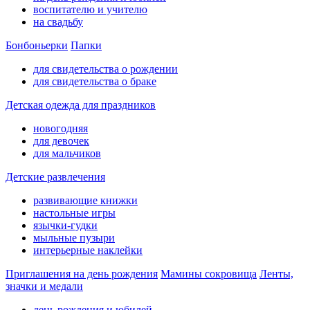
воспитателю и учителю
на свадьбу
Бонбоньерки
Папки
для свидетельства о рождении
для свидетельства о браке
Детская одежда для праздников
новогодняя
для девочек
для мальчиков
Детские развлечения
развивающие книжки
настольные игры
язычки-гудки
мыльные пузыри
интерьерные наклейки
Приглашения на день рождения
Мамины сокровища
Ленты,
значки и медали
день рождения и юбилей