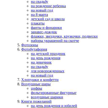
на свадьбу
на рождение ребенка
на новый год
на 8 марта
детский сад и школа
плакаты
фанты и фонарики
занавес-дождик
флажки, звездочки, кружочки, подвески
наборы украшений на скотче
Фотозоны
Фотобутафория
на детский праздник
на день рождения
на девичник
на свадьбу
для новорожденных
на новый год
Хлопушки и конфетти
Воздушные шары
цифры
фольгированные фигурные
воздушные шарики
Книги пожеланий
на день рождения и юбилей