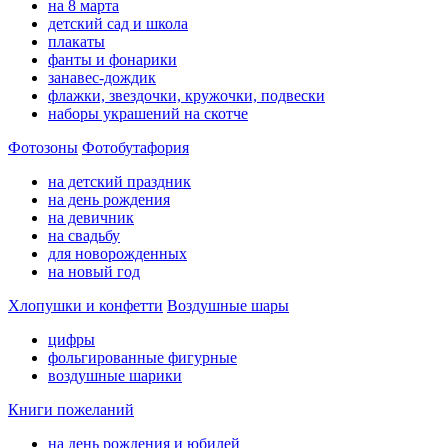
на 8 марта
детский сад и школа
плакаты
фанты и фонарики
занавес-дождик
флажки, звездочки, кружочки, подвески
наборы украшений на скотче
Фотозоны
Фотобутафория
на детский праздник
на день рождения
на девичник
на свадьбу
для новорожденных
на новый год
Хлопушки и конфетти
Воздушные шары
цифры
фольгированные фигурные
воздушные шарики
Книги пожеланий
на день рождения и юбилей