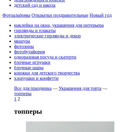
детский сад и школа
Фотоальбомы
Открытки поздравительные
Новый год
наклейки на окна, украшения для интерьера
гирлянды и плакаты
электрические гирлянды и декор
мишура
фотозоны
фотобутафория
одноразовая посуда и скатерти
ёлочные игрушки
ёлочные шары
книжки для детского творчества
хлопушки и конфетти
Все для праздника
—
Украшения для торта
—
топперы
1
2
топперы