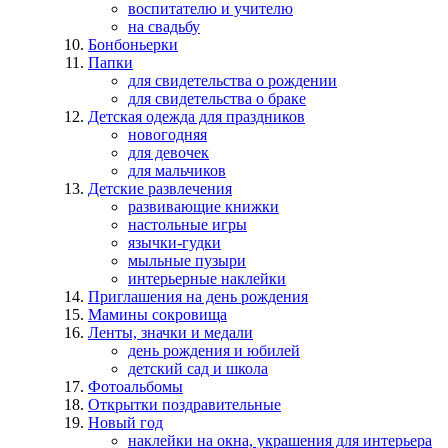
воспитателю и учителю
на свадьбу
Бонбоньерки
Папки
для свидетельства о рождении
для свидетельства о браке
Детская одежда для праздников
новогодняя
для девочек
для мальчиков
Детские развлечения
развивающие книжки
настольные игры
язычки-гудки
мыльные пузыри
интерьерные наклейки
Приглашения на день рождения
Мамины сокровища
Ленты, значки и медали
день рождения и юбилей
детский сад и школа
Фотоальбомы
Открытки поздравительные
Новый год
наклейки на окна, украшения для интерьера