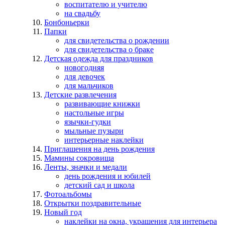
воспитателю и учителю
на свадьбу
Бонбоньерки
Папки
для свидетельства о рождении
для свидетельства о браке
Детская одежда для праздников
новогодняя
для девочек
для мальчиков
Детские развлечения
развивающие книжки
настольные игры
язычки-гудки
мыльные пузыри
интерьерные наклейки
Приглашения на день рождения
Мамины сокровища
Ленты, значки и медали
день рождения и юбилей
детский сад и школа
Фотоальбомы
Открытки поздравительные
Новый год
наклейки на окна, украшения для интерьера