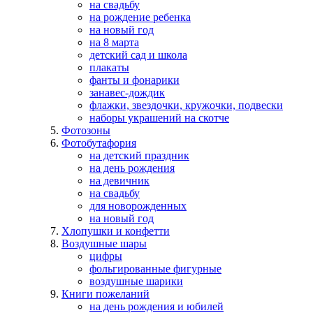
на свадьбу
на рождение ребенка
на новый год
на 8 марта
детский сад и школа
плакаты
фанты и фонарики
занавес-дождик
флажки, звездочки, кружочки, подвески
наборы украшений на скотче
Фотозоны
Фотобутафория
на детский праздник
на день рождения
на девичник
на свадьбу
для новорожденных
на новый год
Хлопушки и конфетти
Воздушные шары
цифры
фольгированные фигурные
воздушные шарики
Книги пожеланий
на день рождения и юбилей