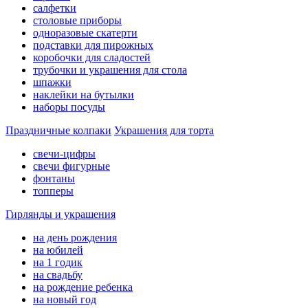
салфетки
столовые приборы
одноразовые скатерти
подставки для пирожных
коробочки для сладостей
трубочки и украшения для стола
шпажки
наклейки на бутылки
наборы посуды
Праздничные колпаки
Украшения для торта
свечи-цифры
свечи фигурные
фонтаны
топперы
Гирлянды и украшения
на день рождения
на юбилей
на 1 годик
на свадьбу
на рождение ребенка
на новый год