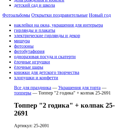
детский сад и школа
Фотоальбомы
Открытки поздравительные
Новый год
наклейки на окна, украшения для интерьера
гирлянды и плакаты
электрические гирлянды и декор
мишура
фотозоны
фотобутафория
одноразовая посуда и скатерти
ёлочные игрушки
ёлочные шары
книжки для детского творчества
хлопушки и конфетти
Все для праздника
—
Украшения для торта
—
топперы
—
Топпер "2 годика" + колпак 25-2691
Топпер "2 годика" + колпак 25-
2691
Артикул: 25-2691