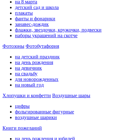
на 8 марта
детский сад и школа
плакаты
фанты и фонарики
занавес-дождик
флажки, звездочки, кружочки, подвески
наборы украшений на скотче
Фотозоны
Фотобутафория
на детский праздник
на день рождения
на девичник
на свадьбу
для новорожденных
на новый год
Хлопушки и конфетти
Воздушные шары
цифры
фольгированные фигурные
воздушные шарики
Книги пожеланий
на день рождения и юбилей