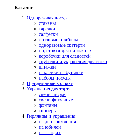
Каталог
Одноразовая посуда
стаканы
тарелки
салфетки
столовые приборы
одноразовые скатерти
подставки для пирожных
коробочки для сладостей
трубочки и украшения для стола
шпажки
наклейки на бутылки
наборы посуды
Праздничные колпаки
Украшения для торта
свечи-цифры
свечи фигурные
фонтаны
топперы
Гирлянды и украшения
на день рождения
на юбилей
на 1 годик