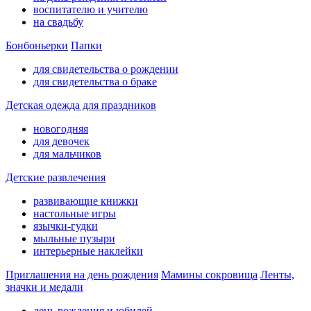
воспитателю и учителю
на свадьбу
Бонбоньерки
Папки
для свидетельства о рождении
для свидетельства о браке
Детская одежда для праздников
новогодняя
для девочек
для мальчиков
Детские развлечения
развивающие книжки
настольные игры
язычки-гудки
мыльные пузыри
интерьерные наклейки
Приглашения на день рождения
Мамины сокровища
Ленты,
значки и медали
день рождения и юбилей