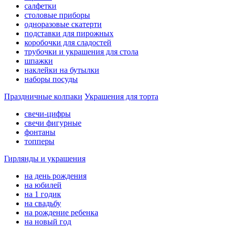
салфетки
столовые приборы
одноразовые скатерти
подставки для пирожных
коробочки для сладостей
трубочки и украшения для стола
шпажки
наклейки на бутылки
наборы посуды
Праздничные колпаки
Украшения для торта
свечи-цифры
свечи фигурные
фонтаны
топперы
Гирлянды и украшения
на день рождения
на юбилей
на 1 годик
на свадьбу
на рождение ребенка
на новый год