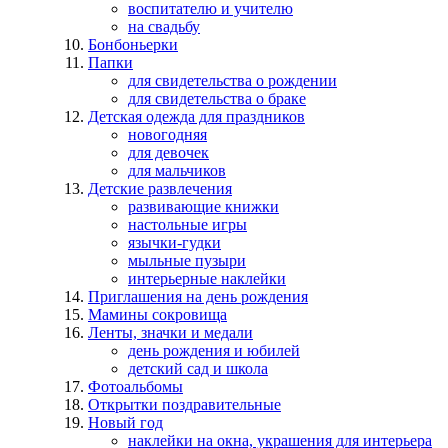
воспитателю и учителю
на свадьбу
Бонбоньерки
Папки
для свидетельства о рождении
для свидетельства о браке
Детская одежда для праздников
новогодняя
для девочек
для мальчиков
Детские развлечения
развивающие книжки
настольные игры
язычки-гудки
мыльные пузыри
интерьерные наклейки
Приглашения на день рождения
Мамины сокровища
Ленты, значки и медали
день рождения и юбилей
детский сад и школа
Фотоальбомы
Открытки поздравительные
Новый год
наклейки на окна, украшения для интерьера