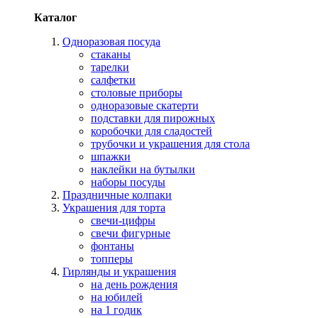
Каталог
Одноразовая посуда
стаканы
тарелки
салфетки
столовые приборы
одноразовые скатерти
подставки для пирожных
коробочки для сладостей
трубочки и украшения для стола
шпажки
наклейки на бутылки
наборы посуды
Праздничные колпаки
Украшения для торта
свечи-цифры
свечи фигурные
фонтаны
топперы
Гирлянды и украшения
на день рождения
на юбилей
на 1 годик