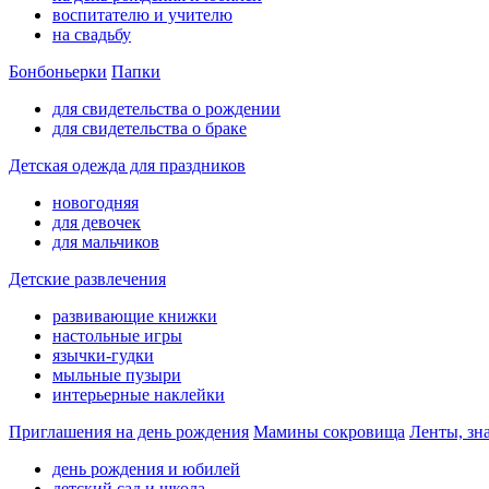
воспитателю и учителю
на свадьбу
Бонбоньерки
Папки
для свидетельства о рождении
для свидетельства о браке
Детская одежда для праздников
новогодняя
для девочек
для мальчиков
Детские развлечения
развивающие книжки
настольные игры
язычки-гудки
мыльные пузыри
интерьерные наклейки
Приглашения на день рождения
Мамины сокровища
Ленты, зн
день рождения и юбилей
детский сад и школа