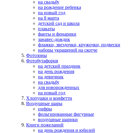
на свадьбу
на рождение ребенка
на новый год
на 8 марта
детский сад и школа
плакаты
фанты и фонарики
занавес-дождик
флажки, звездочки, кружочки, подвески
наборы украшений на скотче
Фотозоны
Фотобутафория
на детский праздник
на день рождения
на девичник
на свадьбу
для новорожденных
на новый год
Хлопушки и конфетти
Воздушные шары
цифры
фольгированные фигурные
воздушные шарики
Книги пожеланий
на день рождения и юбилей