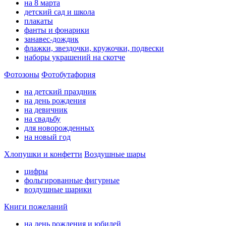
на 8 марта
детский сад и школа
плакаты
фанты и фонарики
занавес-дождик
флажки, звездочки, кружочки, подвески
наборы украшений на скотче
Фотозоны
Фотобутафория
на детский праздник
на день рождения
на девичник
на свадьбу
для новорожденных
на новый год
Хлопушки и конфетти
Воздушные шары
цифры
фольгированные фигурные
воздушные шарики
Книги пожеланий
на день рождения и юбилей