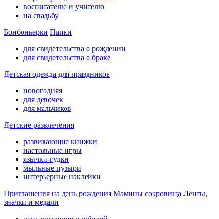
воспитателю и учителю
на свадьбу
Бонбоньерки
Папки
для свидетельства о рождении
для свидетельства о браке
Детская одежда для праздников
новогодняя
для девочек
для мальчиков
Детские развлечения
развивающие книжки
настольные игры
язычки-гудки
мыльные пузыри
интерьерные наклейки
Приглашения на день рождения
Мамины сокровища
Ленты,
значки и медали
день рождения и юбилей