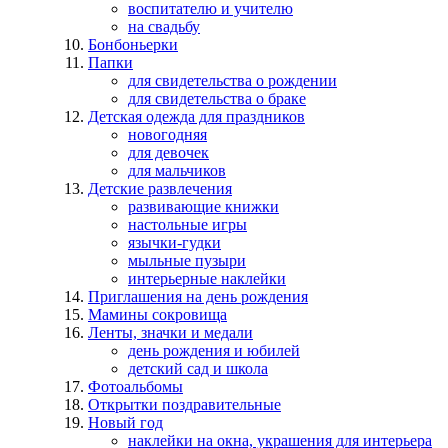
воспитателю и учителю
на свадьбу
Бонбоньерки
Папки
для свидетельства о рождении
для свидетельства о браке
Детская одежда для праздников
новогодняя
для девочек
для мальчиков
Детские развлечения
развивающие книжки
настольные игры
язычки-гудки
мыльные пузыри
интерьерные наклейки
Приглашения на день рождения
Мамины сокровища
Ленты, значки и медали
день рождения и юбилей
детский сад и школа
Фотоальбомы
Открытки поздравительные
Новый год
наклейки на окна, украшения для интерьера