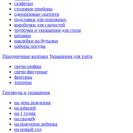
салфетки
столовые приборы
одноразовые скатерти
подставки для пирожных
коробочки для сладостей
трубочки и украшения для стола
шпажки
наклейки на бутылки
наборы посуды
Праздничные колпаки
Украшения для торта
свечи-цифры
свечи фигурные
фонтаны
топперы
Гирлянды и украшения
на день рождения
на юбилей
на 1 годик
на свадьбу
на рождение ребенка
на новый год