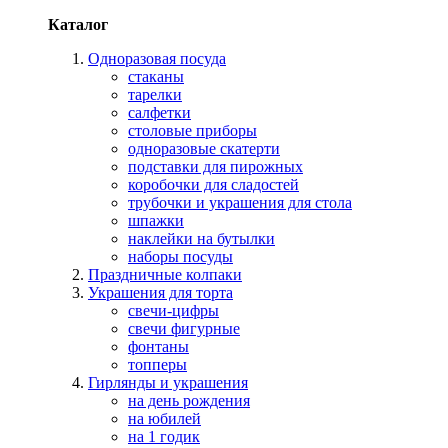
Каталог
Одноразовая посуда
стаканы
тарелки
салфетки
столовые приборы
одноразовые скатерти
подставки для пирожных
коробочки для сладостей
трубочки и украшения для стола
шпажки
наклейки на бутылки
наборы посуды
Праздничные колпаки
Украшения для торта
свечи-цифры
свечи фигурные
фонтаны
топперы
Гирлянды и украшения
на день рождения
на юбилей
на 1 годик