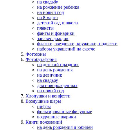
на свадьбу
на рождение ребенка
на новый год
на 8 марта
детский сад и школа
плакаты
фанты и фонарики
занавес-дождик
флажки, звездочки, кружочки, подвески
наборы украшений на скотче
Фотозоны
Фотобутафория
на детский праздник
на день рождения
на девичник
на свадьбу
для новорожденных
на новый год
Хлопушки и конфетти
Воздушные шары
цифры
фольгированные фигурные
воздушные шарики
Книги пожеланий
на день рождения и юбилей