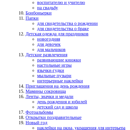
воспитателю и учителю
на свадьбу
Бонбоньерки
Папки
для свидетельства о рождении
для свидетельства о браке
Детская одежда для праздников
новогодняя
для девочек
для мальчиков
Детские развлечения
развивающие книжки
настольные игры
язычки-гудки
мыльные пузыри
интерьерные наклейки
Приглашения на день рождения
Мамины сокровища
Ленты, значки и медали
день рождения и юбилей
детский сад и школа
Фотоальбомы
Открытки поздравительные
Новый год
наклейки на окна, украшения для интерьера