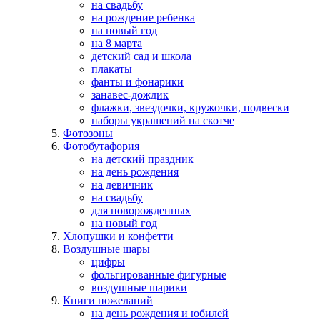
на свадьбу
на рождение ребенка
на новый год
на 8 марта
детский сад и школа
плакаты
фанты и фонарики
занавес-дождик
флажки, звездочки, кружочки, подвески
наборы украшений на скотче
Фотозоны
Фотобутафория
на детский праздник
на день рождения
на девичник
на свадьбу
для новорожденных
на новый год
Хлопушки и конфетти
Воздушные шары
цифры
фольгированные фигурные
воздушные шарики
Книги пожеланий
на день рождения и юбилей