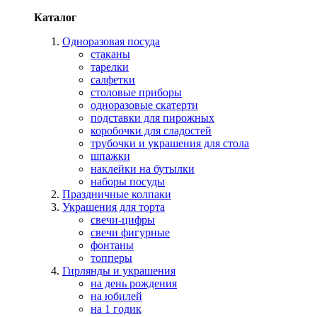
Каталог
Одноразовая посуда
стаканы
тарелки
салфетки
столовые приборы
одноразовые скатерти
подставки для пирожных
коробочки для сладостей
трубочки и украшения для стола
шпажки
наклейки на бутылки
наборы посуды
Праздничные колпаки
Украшения для торта
свечи-цифры
свечи фигурные
фонтаны
топперы
Гирлянды и украшения
на день рождения
на юбилей
на 1 годик