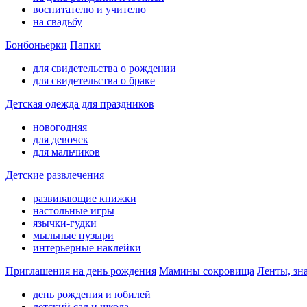
воспитателю и учителю
на свадьбу
Бонбоньерки
Папки
для свидетельства о рождении
для свидетельства о браке
Детская одежда для праздников
новогодняя
для девочек
для мальчиков
Детские развлечения
развивающие книжки
настольные игры
язычки-гудки
мыльные пузыри
интерьерные наклейки
Приглашения на день рождения
Мамины сокровища
Ленты, зн
день рождения и юбилей
детский сад и школа