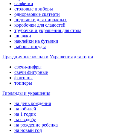
салфетки
столовые приборы
одноразовые скатерти
подставки для пирожных
коробочки для сладостей
трубочки и украшения для стола
шпажки
наклейки на бутылки
наборы посуды
Праздничные колпаки
Украшения для торта
свечи-цифры
свечи фигурные
фонтаны
топперы
Гирлянды и украшения
на день рождения
на юбилей
на 1 годик
на свадьбу
на рождение ребенка
на новый год