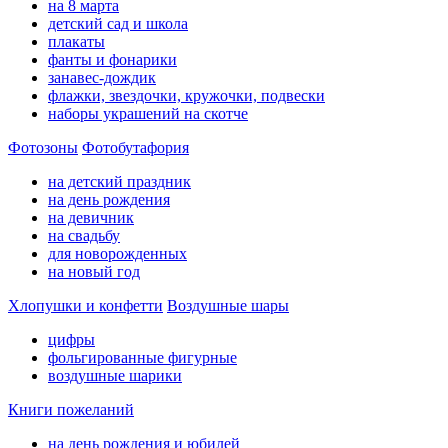
на 8 марта
детский сад и школа
плакаты
фанты и фонарики
занавес-дождик
флажки, звездочки, кружочки, подвески
наборы украшений на скотче
Фотозоны
Фотобутафория
на детский праздник
на день рождения
на девичник
на свадьбу
для новорожденных
на новый год
Хлопушки и конфетти
Воздушные шары
цифры
фольгированные фигурные
воздушные шарики
Книги пожеланий
на день рождения и юбилей