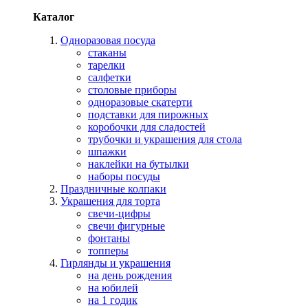
Каталог
Одноразовая посуда
стаканы
тарелки
салфетки
столовые приборы
одноразовые скатерти
подставки для пирожных
коробочки для сладостей
трубочки и украшения для стола
шпажки
наклейки на бутылки
наборы посуды
Праздничные колпаки
Украшения для торта
свечи-цифры
свечи фигурные
фонтаны
топперы
Гирлянды и украшения
на день рождения
на юбилей
на 1 годик