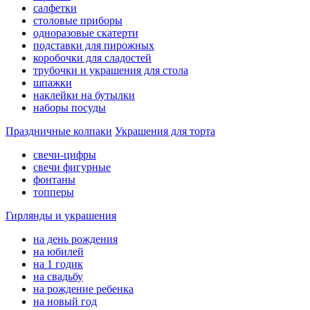
салфетки
столовые приборы
одноразовые скатерти
подставки для пирожных
коробочки для сладостей
трубочки и украшения для стола
шпажки
наклейки на бутылки
наборы посуды
Праздничные колпаки
Украшения для торта
свечи-цифры
свечи фигурные
фонтаны
топперы
Гирлянды и украшения
на день рождения
на юбилей
на 1 годик
на свадьбу
на рождение ребенка
на новый год