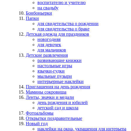
воспитателю и учителю
на свадьбу
Бонбоньерки
Папки
для свидетельства о рождении
для свидетельства о браке
Детская одежда для праздников
новогодняя
для девочек
для мальчиков
Детские развлечения
развивающие книжки
настольные игры
язычки-гудки
мыльные пузыри
интерьерные наклейки
Приглашения на день рождения
Мамины сокровища
Ленты, значки и медали
день рождения и юбилей
детский сад и школа
Фотоальбомы
Открытки поздравительные
Новый год
наклейки на окна, украшения для интерьера