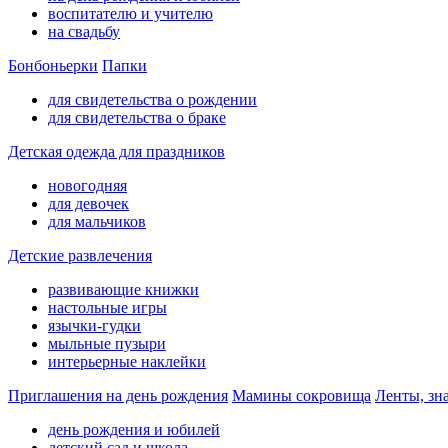
воспитателю и учителю
на свадьбу
Бонбоньерки
Папки
для свидетельства о рождении
для свидетельства о браке
Детская одежда для праздников
новогодняя
для девочек
для мальчиков
Детские развлечения
развивающие книжки
настольные игры
язычки-гудки
мыльные пузыри
интерьерные наклейки
Приглашения на день рождения
Мамины сокровища
Ленты, зн
день рождения и юбилей
детский сад и школа