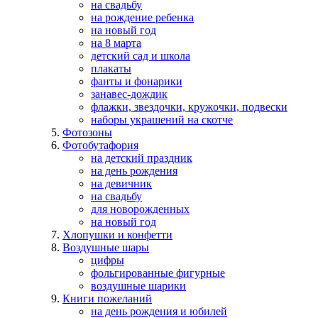
на свадьбу
на рождение ребенка
на новый год
на 8 марта
детский сад и школа
плакаты
фанты и фонарики
занавес-дождик
флажки, звездочки, кружочки, подвески
наборы украшений на скотче
Фотозоны
Фотобутафория
на детский праздник
на день рождения
на девичник
на свадьбу
для новорожденных
на новый год
Хлопушки и конфетти
Воздушные шары
цифры
фольгированные фигурные
воздушные шарики
Книги пожеланий
на день рождения и юбилей