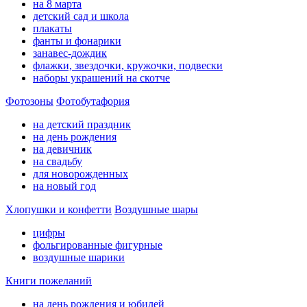
на 8 марта
детский сад и школа
плакаты
фанты и фонарики
занавес-дождик
флажки, звездочки, кружочки, подвески
наборы украшений на скотче
Фотозоны
Фотобутафория
на детский праздник
на день рождения
на девичник
на свадьбу
для новорожденных
на новый год
Хлопушки и конфетти
Воздушные шары
цифры
фольгированные фигурные
воздушные шарики
Книги пожеланий
на день рождения и юбилей