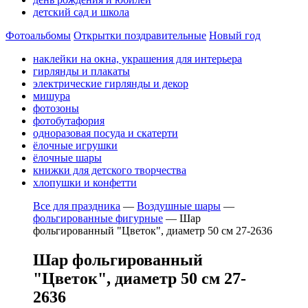
детский сад и школа
Фотоальбомы
Открытки поздравительные
Новый год
наклейки на окна, украшения для интерьера
гирлянды и плакаты
электрические гирлянды и декор
мишура
фотозоны
фотобутафория
одноразовая посуда и скатерти
ёлочные игрушки
ёлочные шары
книжки для детского творчества
хлопушки и конфетти
Все для праздника
—
Воздушные шары
—
фольгированные фигурные
—
Шар
фольгированный "Цветок", диаметр 50 см 27-2636
Шар фольгированный
"Цветок", диаметр 50 см 27-
2636