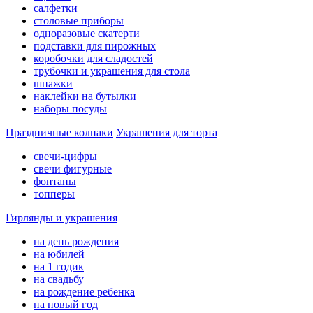
салфетки
столовые приборы
одноразовые скатерти
подставки для пирожных
коробочки для сладостей
трубочки и украшения для стола
шпажки
наклейки на бутылки
наборы посуды
Праздничные колпаки
Украшения для торта
свечи-цифры
свечи фигурные
фонтаны
топперы
Гирлянды и украшения
на день рождения
на юбилей
на 1 годик
на свадьбу
на рождение ребенка
на новый год