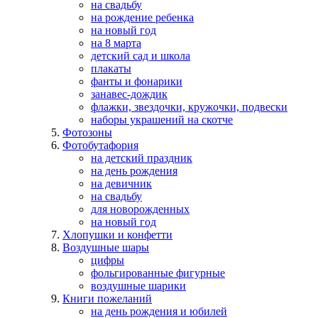
на свадьбу
на рождение ребенка
на новый год
на 8 марта
детский сад и школа
плакаты
фанты и фонарики
занавес-дождик
флажки, звездочки, кружочки, подвески
наборы украшений на скотче
Фотозоны
Фотобутафория
на детский праздник
на день рождения
на девичник
на свадьбу
для новорожденных
на новый год
Хлопушки и конфетти
Воздушные шары
цифры
фольгированные фигурные
воздушные шарики
Книги пожеланий
на день рождения и юбилей