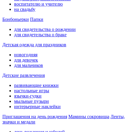
воспитателю и учителю
на свадьбу
Бонбоньерки
Папки
для свидетельства о рождении
для свидетельства о браке
Детская одежда для праздников
новогодняя
для девочек
для мальчиков
Детские развлечения
развивающие книжки
настольные игры
язычки-гудки
мыльные пузыри
интерьерные наклейки
Приглашения на день рождения
Мамины сокровища
Ленты,
значки и медали
день рождения и юбилей