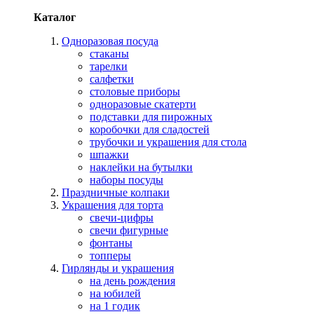
Каталог
Одноразовая посуда
стаканы
тарелки
салфетки
столовые приборы
одноразовые скатерти
подставки для пирожных
коробочки для сладостей
трубочки и украшения для стола
шпажки
наклейки на бутылки
наборы посуды
Праздничные колпаки
Украшения для торта
свечи-цифры
свечи фигурные
фонтаны
топперы
Гирлянды и украшения
на день рождения
на юбилей
на 1 годик