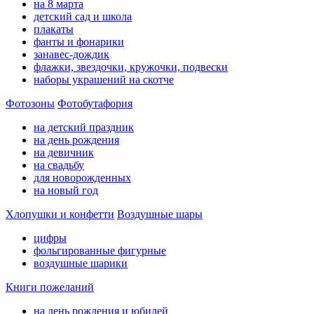
на 8 марта
детский сад и школа
плакаты
фанты и фонарики
занавес-дождик
флажки, звездочки, кружочки, подвески
наборы украшений на скотче
Фотозоны
Фотобутафория
на детский праздник
на день рождения
на девичник
на свадьбу
для новорожденных
на новый год
Хлопушки и конфетти
Воздушные шары
цифры
фольгированные фигурные
воздушные шарики
Книги пожеланий
на день рождения и юбилей