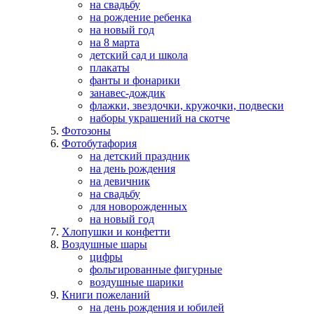
на свадьбу
на рождение ребенка
на новый год
на 8 марта
детский сад и школа
плакаты
фанты и фонарики
занавес-дождик
флажки, звездочки, кружочки, подвески
наборы украшений на скотче
Фотозоны
Фотобутафория
на детский праздник
на день рождения
на девичник
на свадьбу
для новорожденных
на новый год
Хлопушки и конфетти
Воздушные шары
цифры
фольгированные фигурные
воздушные шарики
Книги пожеланий
на день рождения и юбилей