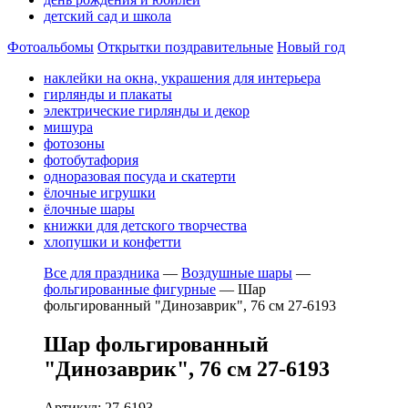
детский сад и школа
Фотоальбомы
Открытки поздравительные
Новый год
наклейки на окна, украшения для интерьера
гирлянды и плакаты
электрические гирлянды и декор
мишура
фотозоны
фотобутафория
одноразовая посуда и скатерти
ёлочные игрушки
ёлочные шары
книжки для детского творчества
хлопушки и конфетти
Все для праздника
—
Воздушные шары
—
фольгированные фигурные
—
Шар
фольгированный "Динозаврик", 76 см 27-6193
Шар фольгированный
"Динозаврик", 76 см 27-6193
Артикул: 27-6193