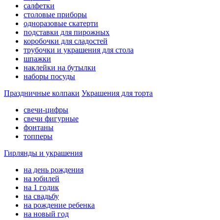
салфетки
столовые приборы
одноразовые скатерти
подставки для пирожных
коробочки для сладостей
трубочки и украшения для стола
шпажки
наклейки на бутылки
наборы посуды
Праздничные колпаки
Украшения для торта
свечи-цифры
свечи фигурные
фонтаны
топперы
Гирлянды и украшения
на день рождения
на юбилей
на 1 годик
на свадьбу
на рождение ребенка
на новый год