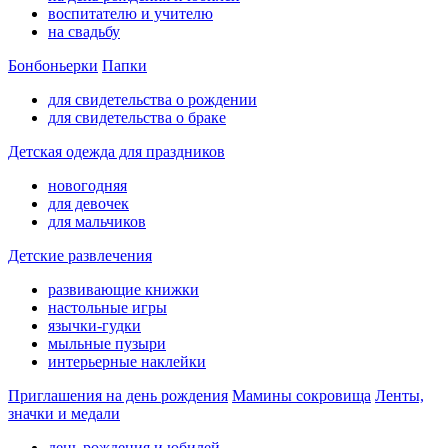
воспитателю и учителю
на свадьбу
Бонбоньерки
Папки
для свидетельства о рождении
для свидетельства о браке
Детская одежда для праздников
новогодняя
для девочек
для мальчиков
Детские развлечения
развивающие книжки
настольные игры
язычки-гудки
мыльные пузыри
интерьерные наклейки
Приглашения на день рождения
Мамины сокровища
Ленты,
значки и медали
день рождения и юбилей