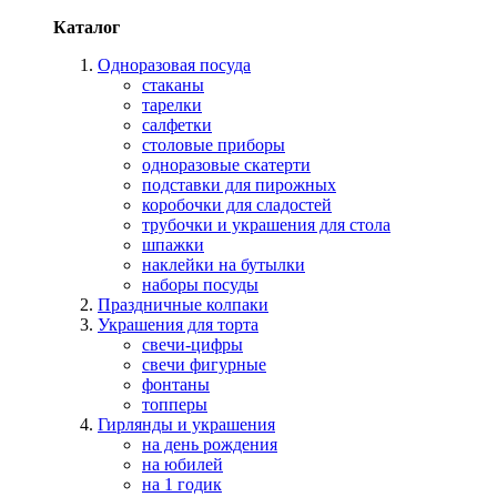
Каталог
Одноразовая посуда
стаканы
тарелки
салфетки
столовые приборы
одноразовые скатерти
подставки для пирожных
коробочки для сладостей
трубочки и украшения для стола
шпажки
наклейки на бутылки
наборы посуды
Праздничные колпаки
Украшения для торта
свечи-цифры
свечи фигурные
фонтаны
топперы
Гирлянды и украшения
на день рождения
на юбилей
на 1 годик