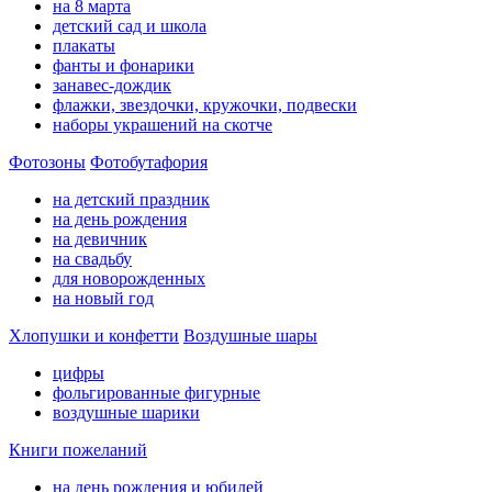
на 8 марта
детский сад и школа
плакаты
фанты и фонарики
занавес-дождик
флажки, звездочки, кружочки, подвески
наборы украшений на скотче
Фотозоны
Фотобутафория
на детский праздник
на день рождения
на девичник
на свадьбу
для новорожденных
на новый год
Хлопушки и конфетти
Воздушные шары
цифры
фольгированные фигурные
воздушные шарики
Книги пожеланий
на день рождения и юбилей