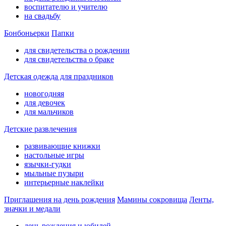
воспитателю и учителю
на свадьбу
Бонбоньерки
Папки
для свидетельства о рождении
для свидетельства о браке
Детская одежда для праздников
новогодняя
для девочек
для мальчиков
Детские развлечения
развивающие книжки
настольные игры
язычки-гудки
мыльные пузыри
интерьерные наклейки
Приглашения на день рождения
Мамины сокровища
Ленты,
значки и медали
день рождения и юбилей