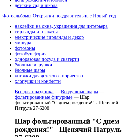
детский сад и школа
Фотоальбомы
Открытки поздравительные
Новый год
наклейки на окна, украшения для интерьера
гирлянды и плакаты
электрические гирлянды и декор
мишура
фотозоны
фотобутафория
одноразовая посуда и скатерти
ёлочные игрушки
ёлочные шары
книжки для детского творчества
хлопушки и конфетти
Все для праздника
—
Воздушные шары
—
фольгированные фигурные
—
Шар
фольгированный "С днем рождения!" - Щенячий
Патруль 27-6208
Шар фольгированный "С днем
рождения!" - Щенячий Патруль