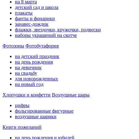
на 8 марта
детский сад и школа
плакаты
фанты и фонарики
занавес-дождик
флажки, звездочки, кружочки, подвески
наборы украшений на скотче
Фотозоны
Фотобутафория
на детский праздник
на день рождения
на девичник
на свадьбу
для новорожденных
на новый год
Хлопушки и конфетти
Воздушные шары
цифры
фольгированные фигурные
воздушные шарики
Книги пожеланий
на день рождения и юбилей