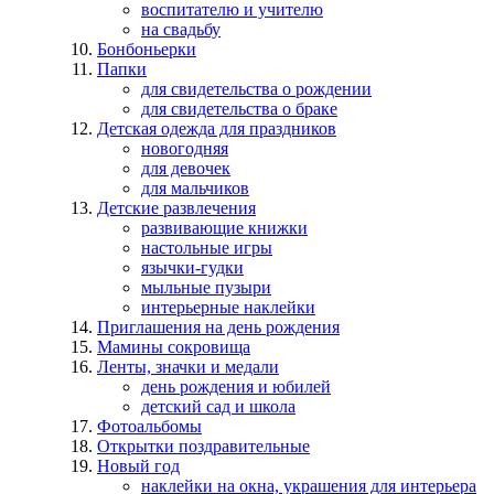
воспитателю и учителю
на свадьбу
Бонбоньерки
Папки
для свидетельства о рождении
для свидетельства о браке
Детская одежда для праздников
новогодняя
для девочек
для мальчиков
Детские развлечения
развивающие книжки
настольные игры
язычки-гудки
мыльные пузыри
интерьерные наклейки
Приглашения на день рождения
Мамины сокровища
Ленты, значки и медали
день рождения и юбилей
детский сад и школа
Фотоальбомы
Открытки поздравительные
Новый год
наклейки на окна, украшения для интерьера