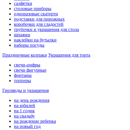
салфетки
столовые приборы
одноразовые скатерти
подставки для пирожных
коробочки для сладостей
трубочки и украшения для стола
шпажки
наклейки на бутылки
наборы посуды
Праздничные колпаки
Украшения для торта
свечи-цифры
свечи фигурные
фонтаны
топперы
Гирлянды и украшения
на день рождения
на юбилей
на 1 годик
на свадьбу
на рождение ребенка
на новый год