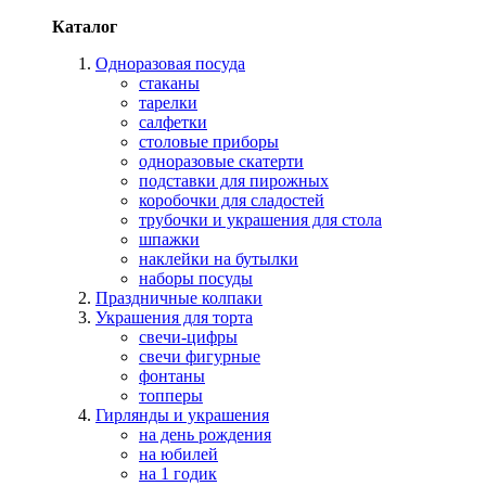
Каталог
Одноразовая посуда
стаканы
тарелки
салфетки
столовые приборы
одноразовые скатерти
подставки для пирожных
коробочки для сладостей
трубочки и украшения для стола
шпажки
наклейки на бутылки
наборы посуды
Праздничные колпаки
Украшения для торта
свечи-цифры
свечи фигурные
фонтаны
топперы
Гирлянды и украшения
на день рождения
на юбилей
на 1 годик