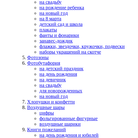
на свадьбу
на рождение ребенка
на новый год
на 8 марта
детский сад и школа
плакаты
фанты и фонарики
занавес-дождик
флажки, звездочки, кружочки, подвески
наборы украшений на скотче
Фотозоны
Фотобутафория
на детский праздник
на день рождения
на девичник
на свадьбу
для новорожденных
на новый год
Хлопушки и конфетти
Воздушные шары
цифры
фольгированные фигурные
воздушные шарики
Книги пожеланий
на день рождения и юбилей