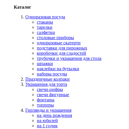
Каталог
Одноразовая посуда
стаканы
тарелки
салфетки
столовые приборы
одноразовые скатерти
подставки для пирожных
коробочки для сладостей
трубочки и украшения для стола
шпажки
наклейки на бутылки
наборы посуды
Праздничные колпаки
Украшения для торта
свечи-цифры
свечи фигурные
фонтаны
топперы
Гирлянды и украшения
на день рождения
на юбилей
на 1 годик