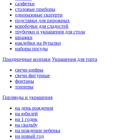
салфетки
столовые приборы
одноразовые скатерти
подставки для пирожных
коробочки для сладостей
трубочки и украшения для стола
шпажки
наклейки на бутылки
наборы посуды
Праздничные колпаки
Украшения для торта
свечи-цифры
свечи фигурные
фонтаны
топперы
Гирлянды и украшения
на день рождения
на юбилей
на 1 годик
на свадьбу
на рождение ребенка
на новый год