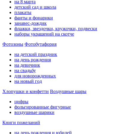
на 8 марта
детский сад и школа
плакаты
фанты и фонарики
занавес-дождик
флажки, звездочки, кружочки, подвески
наборы украшений на скотче
Фотозоны
Фотобутафория
на детский праздник
на день рождения
на девичник
на свадьбу
для новорожденных
на новый год
Хлопушки и конфетти
Воздушные шары
цифры
фольгированные фигурные
воздушные шарики
Книги пожеланий
на день рождения и юбилей