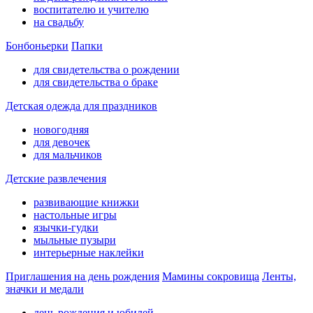
воспитателю и учителю
на свадьбу
Бонбоньерки
Папки
для свидетельства о рождении
для свидетельства о браке
Детская одежда для праздников
новогодняя
для девочек
для мальчиков
Детские развлечения
развивающие книжки
настольные игры
язычки-гудки
мыльные пузыри
интерьерные наклейки
Приглашения на день рождения
Мамины сокровища
Ленты,
значки и медали
день рождения и юбилей