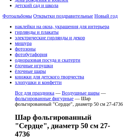
детский сад и школа
Фотоальбомы
Открытки поздравительные
Новый год
наклейки на окна, украшения для интерьера
гирлянды и плакаты
электрические гирлянды и декор
мишура
фотозоны
фотобутафория
одноразовая посуда и скатерти
ёлочные игрушки
ёлочные шары
книжки для детского творчества
хлопушки и конфетти
Все для праздника
—
Воздушные шары
—
фольгированные фигурные
—
Шар
фольгированный "Сердце", диаметр 50 см 27-4736
Шар фольгированный
"Сердце", диаметр 50 см 27-
4736