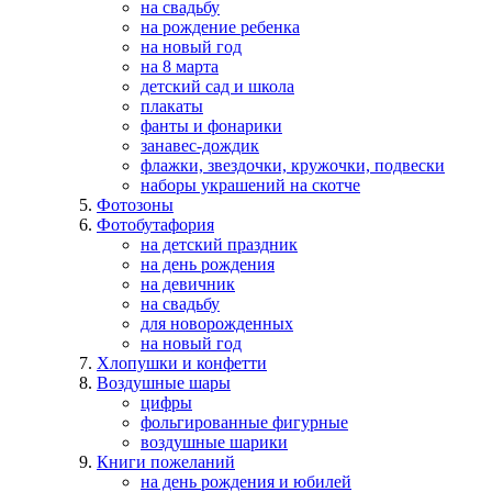
на свадьбу
на рождение ребенка
на новый год
на 8 марта
детский сад и школа
плакаты
фанты и фонарики
занавес-дождик
флажки, звездочки, кружочки, подвески
наборы украшений на скотче
Фотозоны
Фотобутафория
на детский праздник
на день рождения
на девичник
на свадьбу
для новорожденных
на новый год
Хлопушки и конфетти
Воздушные шары
цифры
фольгированные фигурные
воздушные шарики
Книги пожеланий
на день рождения и юбилей