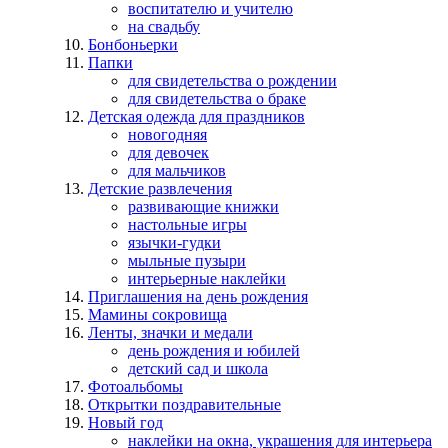
воспитателю и учителю
на свадьбу
Бонбоньерки
Папки
для свидетельства о рождении
для свидетельства о браке
Детская одежда для праздников
новогодняя
для девочек
для мальчиков
Детские развлечения
развивающие книжки
настольные игры
язычки-гудки
мыльные пузыри
интерьерные наклейки
Приглашения на день рождения
Мамины сокровища
Ленты, значки и медали
день рождения и юбилей
детский сад и школа
Фотоальбомы
Открытки поздравительные
Новый год
наклейки на окна, украшения для интерьера