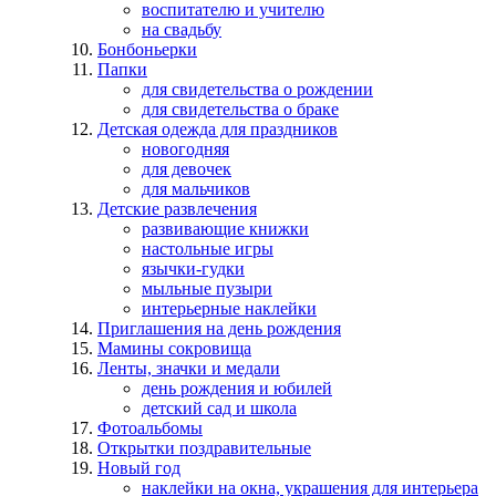
воспитателю и учителю
на свадьбу
Бонбоньерки
Папки
для свидетельства о рождении
для свидетельства о браке
Детская одежда для праздников
новогодняя
для девочек
для мальчиков
Детские развлечения
развивающие книжки
настольные игры
язычки-гудки
мыльные пузыри
интерьерные наклейки
Приглашения на день рождения
Мамины сокровища
Ленты, значки и медали
день рождения и юбилей
детский сад и школа
Фотоальбомы
Открытки поздравительные
Новый год
наклейки на окна, украшения для интерьера