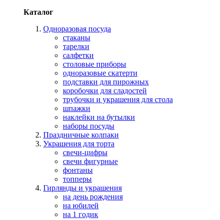
Каталог
Одноразовая посуда
стаканы
тарелки
салфетки
столовые приборы
одноразовые скатерти
подставки для пирожных
коробочки для сладостей
трубочки и украшения для стола
шпажки
наклейки на бутылки
наборы посуды
Праздничные колпаки
Украшения для торта
свечи-цифры
свечи фигурные
фонтаны
топперы
Гирлянды и украшения
на день рождения
на юбилей
на 1 годик