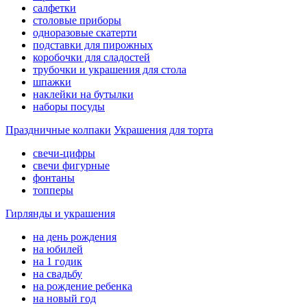
салфетки
столовые приборы
одноразовые скатерти
подставки для пирожных
коробочки для сладостей
трубочки и украшения для стола
шпажки
наклейки на бутылки
наборы посуды
Праздничные колпаки
Украшения для торта
свечи-цифры
свечи фигурные
фонтаны
топперы
Гирлянды и украшения
на день рождения
на юбилей
на 1 годик
на свадьбу
на рождение ребенка
на новый год