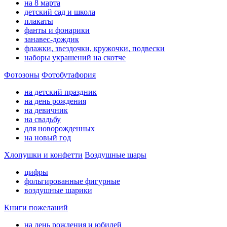
на 8 марта
детский сад и школа
плакаты
фанты и фонарики
занавес-дождик
флажки, звездочки, кружочки, подвески
наборы украшений на скотче
Фотозоны
Фотобутафория
на детский праздник
на день рождения
на девичник
на свадьбу
для новорожденных
на новый год
Хлопушки и конфетти
Воздушные шары
цифры
фольгированные фигурные
воздушные шарики
Книги пожеланий
на день рождения и юбилей