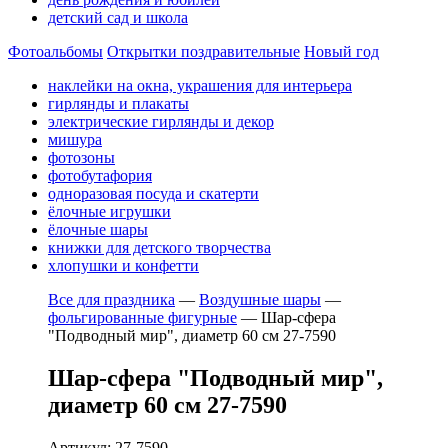
детский сад и школа
Фотоальбомы
Открытки поздравительные
Новый год
наклейки на окна, украшения для интерьера
гирлянды и плакаты
электрические гирлянды и декор
мишура
фотозоны
фотобутафория
одноразовая посуда и скатерти
ёлочные игрушки
ёлочные шары
книжки для детского творчества
хлопушки и конфетти
Все для праздника
—
Воздушные шары
—
фольгированные фигурные
—
Шар-сфера
"Подводный мир", диаметр 60 см 27-7590
Шар-сфера "Подводный мир",
диаметр 60 см 27-7590
Артикул: 27-7590