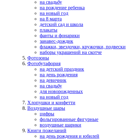
на свадьбу
на рождение ребенка
на новый год
на 8 марта
детский сад и школа
плакаты
фанты и фонарики
занавес-дождик
флажки, звездочки, кружочки, подвески
наборы украшений на скотче
Фотозоны
Фотобутафория
на детский праздник
на день рождения
на девичник
на свадьбу
для новорожденных
на новый год
Хлопушки и конфетти
Воздушные шары
цифры
фольгированные фигурные
воздушные шарики
Книги пожеланий
на день рождения и юбилей