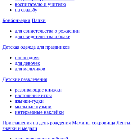
воспитателю и учителю
на свадьбу
Бонбоньерки
Папки
для свидетельства о рождении
для свидетельства о браке
Детская одежда для праздников
новогодняя
для девочек
для мальчиков
Детские развлечения
развивающие книжки
настольные игры
язычки-гудки
мыльные пузыри
интерьерные наклейки
Приглашения на день рождения
Мамины сокровища
Ленты,
значки и медали
день рождения и юбилей