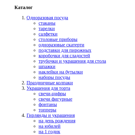
Каталог
Одноразовая посуда
стаканы
тарелки
салфетки
столовые приборы
одноразовые скатерти
подставки для пирожных
коробочки для сладостей
трубочки и украшения для стола
шпажки
наклейки на бутылки
наборы посуды
Праздничные колпаки
Украшения для торта
свечи-цифры
свечи фигурные
фонтаны
топперы
Гирлянды и украшения
на день рождения
на юбилей
на 1 годик