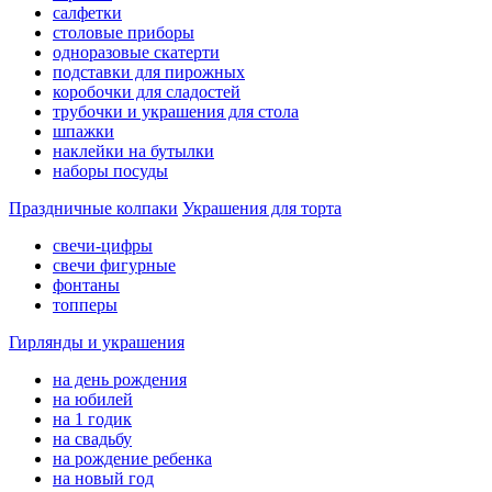
салфетки
столовые приборы
одноразовые скатерти
подставки для пирожных
коробочки для сладостей
трубочки и украшения для стола
шпажки
наклейки на бутылки
наборы посуды
Праздничные колпаки
Украшения для торта
свечи-цифры
свечи фигурные
фонтаны
топперы
Гирлянды и украшения
на день рождения
на юбилей
на 1 годик
на свадьбу
на рождение ребенка
на новый год