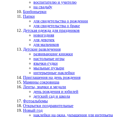
воспитателю и учителю
на свадьбу
Бонбоньерки
Папки
для свидетельства о рождении
для свидетельства о браке
Детская одежда для праздников
новогодняя
для девочек
для мальчиков
Детские развлечения
развивающие книжки
настольные игры
язычки-гудки
мыльные пузыри
интерьерные наклейки
Приглашения на день рождения
Мамины сокровища
Ленты, значки и медали
день рождения и юбилей
детский сад и школа
Фотоальбомы
Открытки поздравительные
Новый год
наклейки на окна, украшения для интерьера