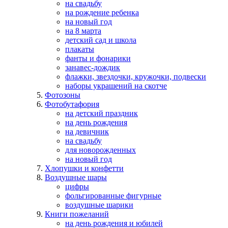
на свадьбу
на рождение ребенка
на новый год
на 8 марта
детский сад и школа
плакаты
фанты и фонарики
занавес-дождик
флажки, звездочки, кружочки, подвески
наборы украшений на скотче
Фотозоны
Фотобутафория
на детский праздник
на день рождения
на девичник
на свадьбу
для новорожденных
на новый год
Хлопушки и конфетти
Воздушные шары
цифры
фольгированные фигурные
воздушные шарики
Книги пожеланий
на день рождения и юбилей