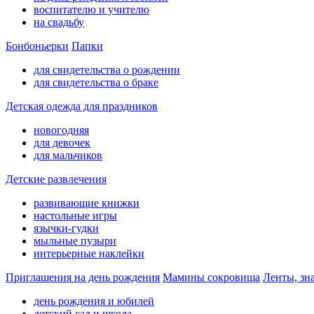
воспитателю и учителю
на свадьбу
Бонбоньерки
Папки
для свидетельства о рождении
для свидетельства о браке
Детская одежда для праздников
новогодняя
для девочек
для мальчиков
Детские развлечения
развивающие книжки
настольные игры
язычки-гудки
мыльные пузыри
интерьерные наклейки
Приглашения на день рождения
Мамины сокровища
Ленты, зн
день рождения и юбилей
детский сад и школа