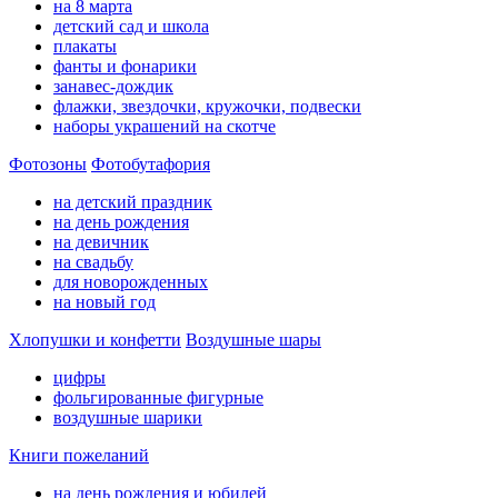
на 8 марта
детский сад и школа
плакаты
фанты и фонарики
занавес-дождик
флажки, звездочки, кружочки, подвески
наборы украшений на скотче
Фотозоны
Фотобутафория
на детский праздник
на день рождения
на девичник
на свадьбу
для новорожденных
на новый год
Хлопушки и конфетти
Воздушные шары
цифры
фольгированные фигурные
воздушные шарики
Книги пожеланий
на день рождения и юбилей