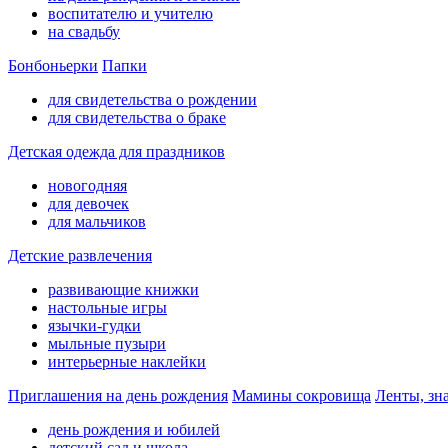
воспитателю и учителю
на свадьбу
Бонбоньерки
Папки
для свидетельства о рождении
для свидетельства о браке
Детская одежда для праздников
новогодняя
для девочек
для мальчиков
Детские развлечения
развивающие книжки
настольные игры
язычки-гудки
мыльные пузыри
интерьерные наклейки
Приглашения на день рождения
Мамины сокровища
Ленты, зн
день рождения и юбилей
детский сад и школа