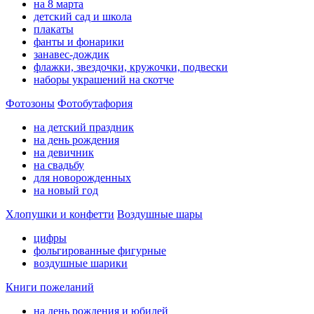
на 8 марта
детский сад и школа
плакаты
фанты и фонарики
занавес-дождик
флажки, звездочки, кружочки, подвески
наборы украшений на скотче
Фотозоны
Фотобутафория
на детский праздник
на день рождения
на девичник
на свадьбу
для новорожденных
на новый год
Хлопушки и конфетти
Воздушные шары
цифры
фольгированные фигурные
воздушные шарики
Книги пожеланий
на день рождения и юбилей