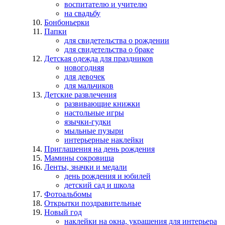
воспитателю и учителю
на свадьбу
Бонбоньерки
Папки
для свидетельства о рождении
для свидетельства о браке
Детская одежда для праздников
новогодняя
для девочек
для мальчиков
Детские развлечения
развивающие книжки
настольные игры
язычки-гудки
мыльные пузыри
интерьерные наклейки
Приглашения на день рождения
Мамины сокровища
Ленты, значки и медали
день рождения и юбилей
детский сад и школа
Фотоальбомы
Открытки поздравительные
Новый год
наклейки на окна, украшения для интерьера