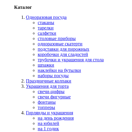
Каталог
Одноразовая посуда
стаканы
тарелки
салфетки
столовые приборы
одноразовые скатерти
подставки для пирожных
коробочки для сладостей
трубочки и украшения для стола
шпажки
наклейки на бутылки
наборы посуды
Праздничные колпаки
Украшения для торта
свечи-цифры
свечи фигурные
фонтаны
топперы
Гирлянды и украшения
на день рождения
на юбилей
на 1 годик