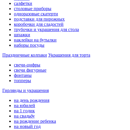
салфетки
столовые приборы
одноразовые скатерти
подставки для пирожных
коробочки для сладостей
трубочки и украшения для стола
шпажки
наклейки на бутылки
наборы посуды
Праздничные колпаки
Украшения для торта
свечи-цифры
свечи фигурные
фонтаны
топперы
Гирлянды и украшения
на день рождения
на юбилей
на 1 годик
на свадьбу
на рождение ребенка
на новый год