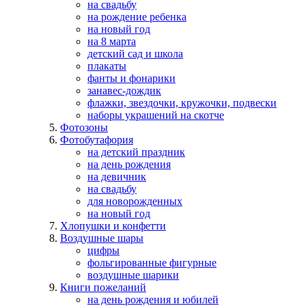
на свадьбу
на рождение ребенка
на новый год
на 8 марта
детский сад и школа
плакаты
фанты и фонарики
занавес-дождик
флажки, звездочки, кружочки, подвески
наборы украшений на скотче
Фотозоны
Фотобутафория
на детский праздник
на день рождения
на девичник
на свадьбу
для новорожденных
на новый год
Хлопушки и конфетти
Воздушные шары
цифры
фольгированные фигурные
воздушные шарики
Книги пожеланий
на день рождения и юбилей