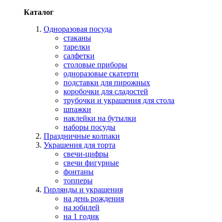
Каталог
Одноразовая посуда
стаканы
тарелки
салфетки
столовые приборы
одноразовые скатерти
подставки для пирожных
коробочки для сладостей
трубочки и украшения для стола
шпажки
наклейки на бутылки
наборы посуды
Праздничные колпаки
Украшения для торта
свечи-цифры
свечи фигурные
фонтаны
топперы
Гирлянды и украшения
на день рождения
на юбилей
на 1 годик