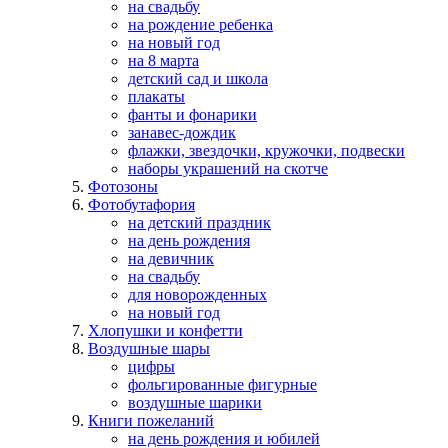
на свадьбу
на рождение ребенка
на новый год
на 8 марта
детский сад и школа
плакаты
фанты и фонарики
занавес-дождик
флажки, звездочки, кружочки, подвески
наборы украшений на скотче
Фотозоны
Фотобутафория
на детский праздник
на день рождения
на девичник
на свадьбу
для новорожденных
на новый год
Хлопушки и конфетти
Воздушные шары
цифры
фольгированные фигурные
воздушные шарики
Книги пожеланий
на день рождения и юбилей