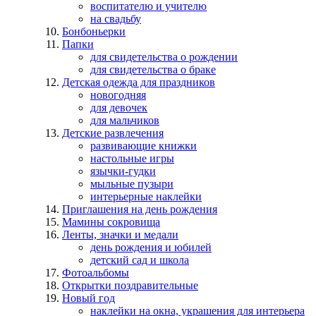
воспитателю и учителю
на свадьбу
Бонбоньерки
Папки
для свидетельства о рождении
для свидетельства о браке
Детская одежда для праздников
новогодняя
для девочек
для мальчиков
Детские развлечения
развивающие книжки
настольные игры
язычки-гудки
мыльные пузыри
интерьерные наклейки
Приглашения на день рождения
Мамины сокровища
Ленты, значки и медали
день рождения и юбилей
детский сад и школа
Фотоальбомы
Открытки поздравительные
Новый год
наклейки на окна, украшения для интерьера