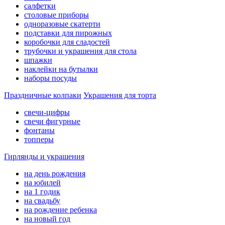
салфетки
столовые приборы
одноразовые скатерти
подставки для пирожных
коробочки для сладостей
трубочки и украшения для стола
шпажки
наклейки на бутылки
наборы посуды
Праздничные колпаки
Украшения для торта
свечи-цифры
свечи фигурные
фонтаны
топперы
Гирлянды и украшения
на день рождения
на юбилей
на 1 годик
на свадьбу
на рождение ребенка
на новый год