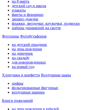
на 8 марта
детский сад и школа
плакаты
фанты и фонарики
занавес-дождик
флажки, звездочки, кружочки, подвески
наборы украшений на скотче
Фотозоны
Фотобутафория
на детский праздник
на день рождения
на девичник
на свадьбу
для новорожденных
на новый год
Хлопушки и конфетти
Воздушные шары
цифры
фольгированные фигурные
воздушные шарики
Книги пожеланий
на день рождения и юбилей