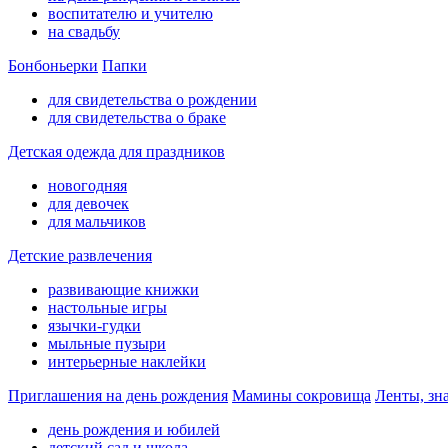
воспитателю и учителю
на свадьбу
Бонбоньерки
Папки
для свидетельства о рождении
для свидетельства о браке
Детская одежда для праздников
новогодняя
для девочек
для мальчиков
Детские развлечения
развивающие книжки
настольные игры
язычки-гудки
мыльные пузыри
интерьерные наклейки
Приглашения на день рождения
Мамины сокровища
Ленты, зн
день рождения и юбилей
детский сад и школа