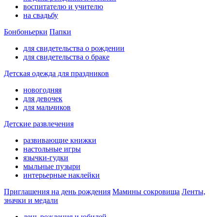
воспитателю и учителю
на свадьбу
Бонбоньерки
Папки
для свидетельства о рождении
для свидетельства о браке
Детская одежда для праздников
новогодняя
для девочек
для мальчиков
Детские развлечения
развивающие книжки
настольные игры
язычки-гудки
мыльные пузыри
интерьерные наклейки
Приглашения на день рождения
Мамины сокровища
Ленты,
значки и медали
день рождения и юбилей