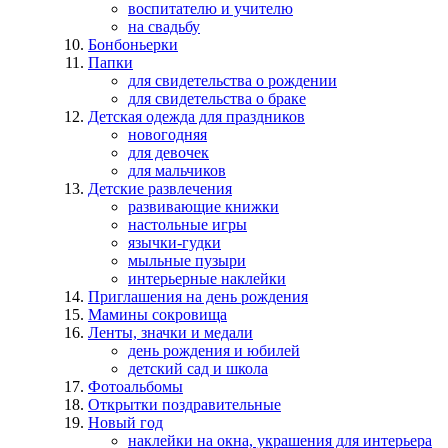
воспитателю и учителю
на свадьбу
Бонбоньерки
Папки
для свидетельства о рождении
для свидетельства о браке
Детская одежда для праздников
новогодняя
для девочек
для мальчиков
Детские развлечения
развивающие книжки
настольные игры
язычки-гудки
мыльные пузыри
интерьерные наклейки
Приглашения на день рождения
Мамины сокровища
Ленты, значки и медали
день рождения и юбилей
детский сад и школа
Фотоальбомы
Открытки поздравительные
Новый год
наклейки на окна, украшения для интерьера