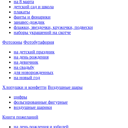
на 8 марта
детский сад и школа
плакаты
фанты и фонарики
занавес-дождик
флажки, звездочки, кружочки, подвески
наборы украшений на скотче
Фотозоны
Фотобутафория
на детский праздник
на день рождения
на девичник
на свадьбу
для новорожденных
на новый год
Хлопушки и конфетти
Воздушные шары
цифры
фольгированные фигурные
воздушные шарики
Книги пожеланий
на день рождения и юбилей