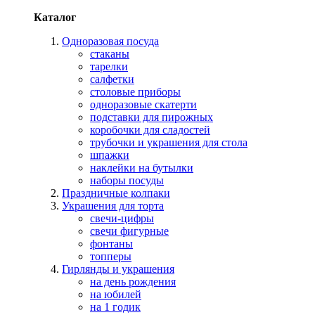
Каталог
Одноразовая посуда
стаканы
тарелки
салфетки
столовые приборы
одноразовые скатерти
подставки для пирожных
коробочки для сладостей
трубочки и украшения для стола
шпажки
наклейки на бутылки
наборы посуды
Праздничные колпаки
Украшения для торта
свечи-цифры
свечи фигурные
фонтаны
топперы
Гирлянды и украшения
на день рождения
на юбилей
на 1 годик