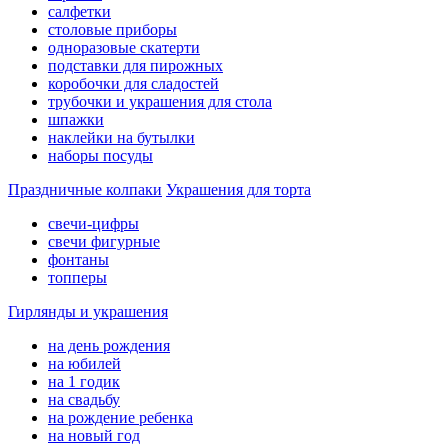
салфетки
столовые приборы
одноразовые скатерти
подставки для пирожных
коробочки для сладостей
трубочки и украшения для стола
шпажки
наклейки на бутылки
наборы посуды
Праздничные колпаки
Украшения для торта
свечи-цифры
свечи фигурные
фонтаны
топперы
Гирлянды и украшения
на день рождения
на юбилей
на 1 годик
на свадьбу
на рождение ребенка
на новый год