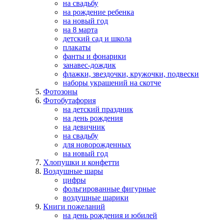
на свадьбу
на рождение ребенка
на новый год
на 8 марта
детский сад и школа
плакаты
фанты и фонарики
занавес-дождик
флажки, звездочки, кружочки, подвески
наборы украшений на скотче
Фотозоны
Фотобутафория
на детский праздник
на день рождения
на девичник
на свадьбу
для новорожденных
на новый год
Хлопушки и конфетти
Воздушные шары
цифры
фольгированные фигурные
воздушные шарики
Книги пожеланий
на день рождения и юбилей