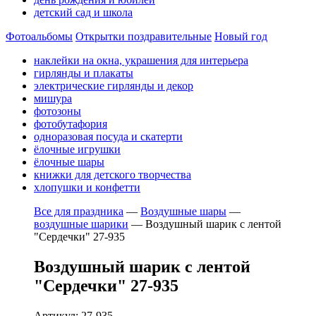
детский сад и школа
Фотоальбомы
Открытки поздравительные
Новый год
наклейки на окна, украшения для интерьера
гирлянды и плакаты
электрические гирлянды и декор
мишура
фотозоны
фотобутафория
одноразовая посуда и скатерти
ёлочные игрушки
ёлочные шары
книжки для детского творчества
хлопушки и конфетти
Все для праздника
—
Воздушные шары
—
воздушные шарики
—
Воздушный шарик с лентой
"Сердечки" 27-935
Воздушный шарик с лентой
"Сердечки" 27-935
Артикул: 27-935