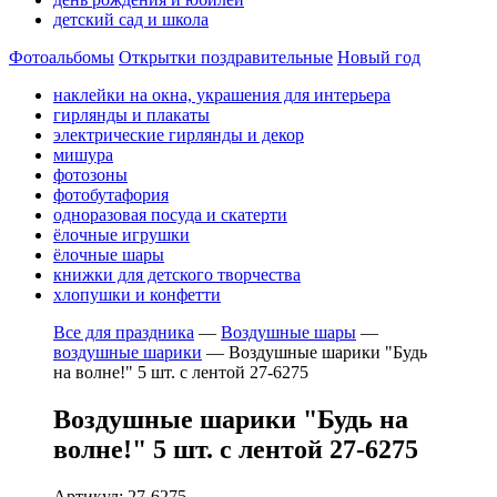
детский сад и школа
Фотоальбомы
Открытки поздравительные
Новый год
наклейки на окна, украшения для интерьера
гирлянды и плакаты
электрические гирлянды и декор
мишура
фотозоны
фотобутафория
одноразовая посуда и скатерти
ёлочные игрушки
ёлочные шары
книжки для детского творчества
хлопушки и конфетти
Все для праздника
—
Воздушные шары
—
воздушные шарики
—
Воздушные шарики "Будь
на волне!" 5 шт. с лентой 27-6275
Воздушные шарики "Будь на
волне!" 5 шт. с лентой 27-6275
Артикул: 27-6275