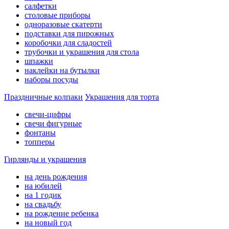
салфетки
столовые приборы
одноразовые скатерти
подставки для пирожных
коробочки для сладостей
трубочки и украшения для стола
шпажки
наклейки на бутылки
наборы посуды
Праздничные колпаки
Украшения для торта
свечи-цифры
свечи фигурные
фонтаны
топперы
Гирлянды и украшения
на день рождения
на юбилей
на 1 годик
на свадьбу
на рождение ребенка
на новый год