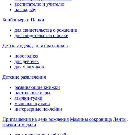
воспитателю и учителю
на свадьбу
Бонбоньерки
Папки
для свидетельства о рождении
для свидетельства о браке
Детская одежда для праздников
новогодняя
для девочек
для мальчиков
Детские развлечения
развивающие книжки
настольные игры
язычки-гудки
мыльные пузыри
интерьерные наклейки
Приглашения на день рождения
Мамины сокровища
Ленты,
значки и медали
день рождения и юбилей