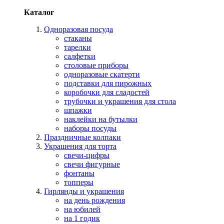
Каталог
Одноразовая посуда
стаканы
тарелки
салфетки
столовые приборы
одноразовые скатерти
подставки для пирожных
коробочки для сладостей
трубочки и украшения для стола
шпажки
наклейки на бутылки
наборы посуды
Праздничные колпаки
Украшения для торта
свечи-цифры
свечи фигурные
фонтаны
топперы
Гирлянды и украшения
на день рождения
на юбилей
на 1 годик