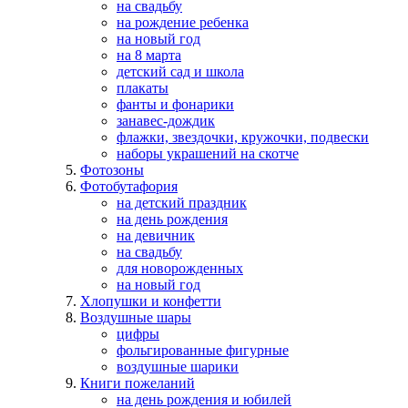
на свадьбу
на рождение ребенка
на новый год
на 8 марта
детский сад и школа
плакаты
фанты и фонарики
занавес-дождик
флажки, звездочки, кружочки, подвески
наборы украшений на скотче
Фотозоны
Фотобутафория
на детский праздник
на день рождения
на девичник
на свадьбу
для новорожденных
на новый год
Хлопушки и конфетти
Воздушные шары
цифры
фольгированные фигурные
воздушные шарики
Книги пожеланий
на день рождения и юбилей