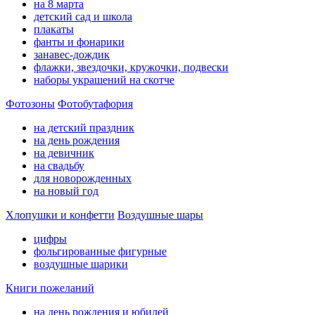
на 8 марта
детский сад и школа
плакаты
фанты и фонарики
занавес-дождик
флажки, звездочки, кружочки, подвески
наборы украшений на скотче
Фотозоны
Фотобутафория
на детский праздник
на день рождения
на девичник
на свадьбу
для новорожденных
на новый год
Хлопушки и конфетти
Воздушные шары
цифры
фольгированные фигурные
воздушные шарики
Книги пожеланий
на день рождения и юбилей