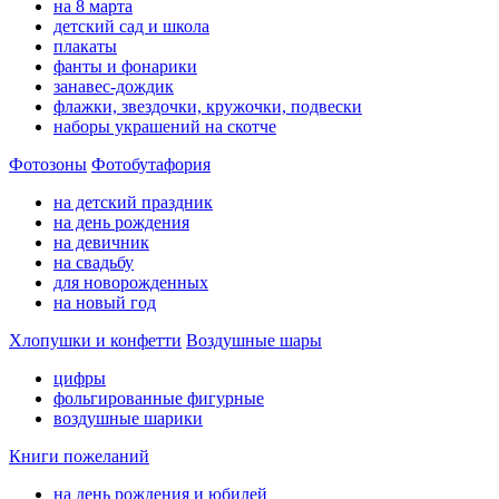
на 8 марта
детский сад и школа
плакаты
фанты и фонарики
занавес-дождик
флажки, звездочки, кружочки, подвески
наборы украшений на скотче
Фотозоны
Фотобутафория
на детский праздник
на день рождения
на девичник
на свадьбу
для новорожденных
на новый год
Хлопушки и конфетти
Воздушные шары
цифры
фольгированные фигурные
воздушные шарики
Книги пожеланий
на день рождения и юбилей