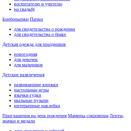
воспитателю и учителю
на свадьбу
Бонбоньерки
Папки
для свидетельства о рождении
для свидетельства о браке
Детская одежда для праздников
новогодняя
для девочек
для мальчиков
Детские развлечения
развивающие книжки
настольные игры
язычки-гудки
мыльные пузыри
интерьерные наклейки
Приглашения на день рождения
Мамины сокровища
Ленты,
значки и медали
день рождения и юбилей