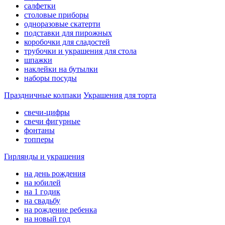
салфетки
столовые приборы
одноразовые скатерти
подставки для пирожных
коробочки для сладостей
трубочки и украшения для стола
шпажки
наклейки на бутылки
наборы посуды
Праздничные колпаки
Украшения для торта
свечи-цифры
свечи фигурные
фонтаны
топперы
Гирлянды и украшения
на день рождения
на юбилей
на 1 годик
на свадьбу
на рождение ребенка
на новый год