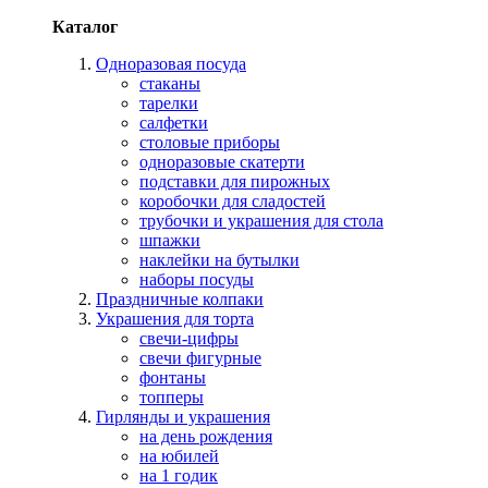
Каталог
Одноразовая посуда
стаканы
тарелки
салфетки
столовые приборы
одноразовые скатерти
подставки для пирожных
коробочки для сладостей
трубочки и украшения для стола
шпажки
наклейки на бутылки
наборы посуды
Праздничные колпаки
Украшения для торта
свечи-цифры
свечи фигурные
фонтаны
топперы
Гирлянды и украшения
на день рождения
на юбилей
на 1 годик