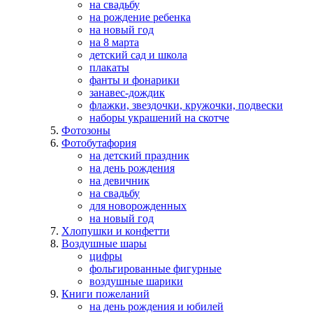
на свадьбу
на рождение ребенка
на новый год
на 8 марта
детский сад и школа
плакаты
фанты и фонарики
занавес-дождик
флажки, звездочки, кружочки, подвески
наборы украшений на скотче
Фотозоны
Фотобутафория
на детский праздник
на день рождения
на девичник
на свадьбу
для новорожденных
на новый год
Хлопушки и конфетти
Воздушные шары
цифры
фольгированные фигурные
воздушные шарики
Книги пожеланий
на день рождения и юбилей