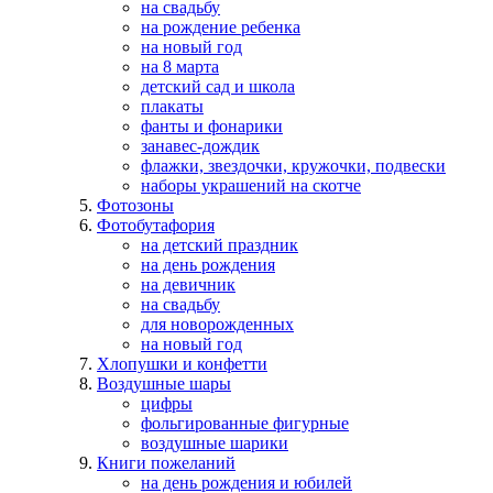
на свадьбу
на рождение ребенка
на новый год
на 8 марта
детский сад и школа
плакаты
фанты и фонарики
занавес-дождик
флажки, звездочки, кружочки, подвески
наборы украшений на скотче
Фотозоны
Фотобутафория
на детский праздник
на день рождения
на девичник
на свадьбу
для новорожденных
на новый год
Хлопушки и конфетти
Воздушные шары
цифры
фольгированные фигурные
воздушные шарики
Книги пожеланий
на день рождения и юбилей