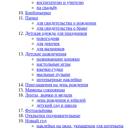
воспитателю и учителю
на свадьбу
Бонбоньерки
Папки
для свидетельства о рождении
для свидетельства о браке
Детская одежда для праздников
новогодняя
для девочек
для мальчиков
Детские развлечения
развивающие книжки
настольные игры
язычки-гудки
мыльные пузыри
интерьерные наклейки
Приглашения на день рождения
Мамины сокровища
Ленты, значки и медали
день рождения и юбилей
детский сад и школа
Фотоальбомы
Открытки поздравительные
Новый год
наклейки на окна, украшения для интерьера