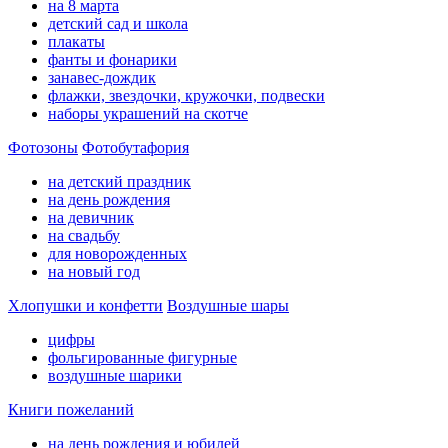
на 8 марта
детский сад и школа
плакаты
фанты и фонарики
занавес-дождик
флажки, звездочки, кружочки, подвески
наборы украшений на скотче
Фотозоны
Фотобутафория
на детский праздник
на день рождения
на девичник
на свадьбу
для новорожденных
на новый год
Хлопушки и конфетти
Воздушные шары
цифры
фольгированные фигурные
воздушные шарики
Книги пожеланий
на день рождения и юбилей