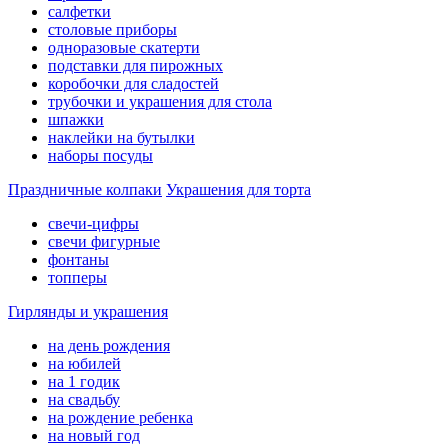
салфетки
столовые приборы
одноразовые скатерти
подставки для пирожных
коробочки для сладостей
трубочки и украшения для стола
шпажки
наклейки на бутылки
наборы посуды
Праздничные колпаки
Украшения для торта
свечи-цифры
свечи фигурные
фонтаны
топперы
Гирлянды и украшения
на день рождения
на юбилей
на 1 годик
на свадьбу
на рождение ребенка
на новый год