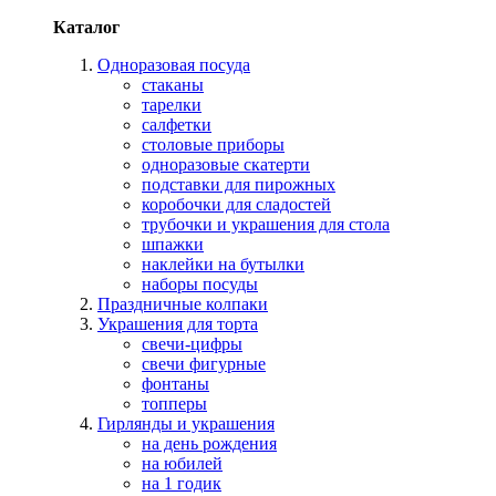
Каталог
Одноразовая посуда
стаканы
тарелки
салфетки
столовые приборы
одноразовые скатерти
подставки для пирожных
коробочки для сладостей
трубочки и украшения для стола
шпажки
наклейки на бутылки
наборы посуды
Праздничные колпаки
Украшения для торта
свечи-цифры
свечи фигурные
фонтаны
топперы
Гирлянды и украшения
на день рождения
на юбилей
на 1 годик