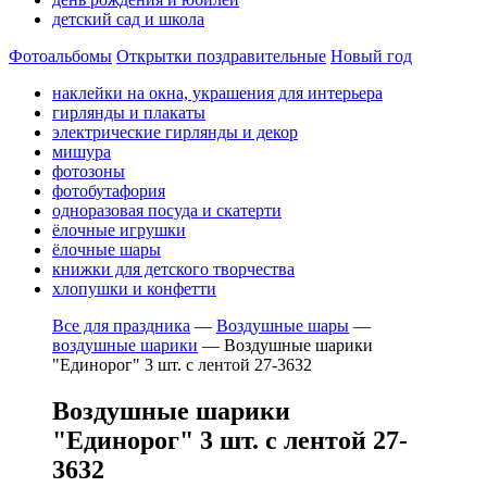
детский сад и школа
Фотоальбомы
Открытки поздравительные
Новый год
наклейки на окна, украшения для интерьера
гирлянды и плакаты
электрические гирлянды и декор
мишура
фотозоны
фотобутафория
одноразовая посуда и скатерти
ёлочные игрушки
ёлочные шары
книжки для детского творчества
хлопушки и конфетти
Все для праздника
—
Воздушные шары
—
воздушные шарики
—
Воздушные шарики
"Единорог" 3 шт. с лентой 27-3632
Воздушные шарики
"Единорог" 3 шт. с лентой 27-
3632