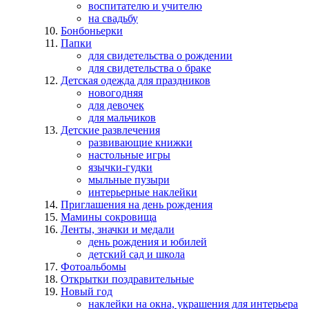
воспитателю и учителю
на свадьбу
Бонбоньерки
Папки
для свидетельства о рождении
для свидетельства о браке
Детская одежда для праздников
новогодняя
для девочек
для мальчиков
Детские развлечения
развивающие книжки
настольные игры
язычки-гудки
мыльные пузыри
интерьерные наклейки
Приглашения на день рождения
Мамины сокровища
Ленты, значки и медали
день рождения и юбилей
детский сад и школа
Фотоальбомы
Открытки поздравительные
Новый год
наклейки на окна, украшения для интерьера