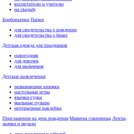
воспитателю и учителю
на свадьбу
Бонбоньерки
Папки
для свидетельства о рождении
для свидетельства о браке
Детская одежда для праздников
новогодняя
для девочек
для мальчиков
Детские развлечения
развивающие книжки
настольные игры
язычки-гудки
мыльные пузыри
интерьерные наклейки
Приглашения на день рождения
Мамины сокровища
Ленты,
значки и медали
день рождения и юбилей