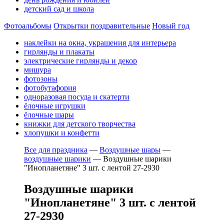
детский сад и школа
Фотоальбомы
Открытки поздравительные
Новый год
наклейки на окна, украшения для интерьера
гирлянды и плакаты
электрические гирлянды и декор
мишура
фотозоны
фотобутафория
одноразовая посуда и скатерти
ёлочные игрушки
ёлочные шары
книжки для детского творчества
хлопушки и конфетти
Все для праздника
—
Воздушные шары
—
воздушные шарики
—
Воздушные шарики
"Инопланетяне" 3 шт. с лентой 27-2930
Воздушные шарики
"Инопланетяне" 3 шт. с лентой
27-2930