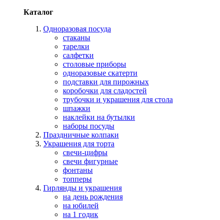
Каталог
Одноразовая посуда
стаканы
тарелки
салфетки
столовые приборы
одноразовые скатерти
подставки для пирожных
коробочки для сладостей
трубочки и украшения для стола
шпажки
наклейки на бутылки
наборы посуды
Праздничные колпаки
Украшения для торта
свечи-цифры
свечи фигурные
фонтаны
топперы
Гирлянды и украшения
на день рождения
на юбилей
на 1 годик