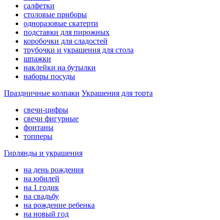
салфетки
столовые приборы
одноразовые скатерти
подставки для пирожных
коробочки для сладостей
трубочки и украшения для стола
шпажки
наклейки на бутылки
наборы посуды
Праздничные колпаки
Украшения для торта
свечи-цифры
свечи фигурные
фонтаны
топперы
Гирлянды и украшения
на день рождения
на юбилей
на 1 годик
на свадьбу
на рождение ребенка
на новый год