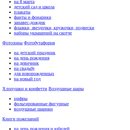
на 8 марта
детский сад и школа
плакаты
фанты и фонарики
занавес-дождик
флажки, звездочки, кружочки, подвески
наборы украшений на скотче
Фотозоны
Фотобутафория
на детский праздник
на день рождения
на девичник
на свадьбу
для новорожденных
на новый год
Хлопушки и конфетти
Воздушные шары
цифры
фольгированные фигурные
воздушные шарики
Книги пожеланий
на день рождения и юбилей