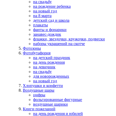
на свадьбу
на рождение ребенка
на новый год
на 8 марта
детский сад и школа
плакаты
фанты и фонарики
занавес-дождик
флажки, звездочки, кружочки, подвески
наборы украшений на скотче
Фотозоны
Фотобутафория
на детский праздник
на день рождения
на девичник
на свадьбу
для новорожденных
на новый год
Хлопушки и конфетти
Воздушные шары
цифры
фольгированные фигурные
воздушные шарики
Книги пожеланий
на день рождения и юбилей