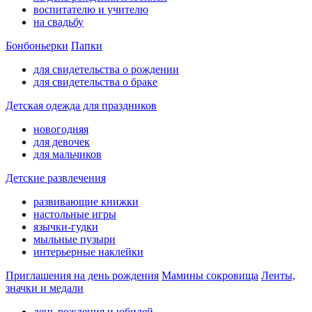
воспитателю и учителю
на свадьбу
Бонбоньерки
Папки
для свидетельства о рождении
для свидетельства о браке
Детская одежда для праздников
новогодняя
для девочек
для мальчиков
Детские развлечения
развивающие книжки
настольные игры
язычки-гудки
мыльные пузыри
интерьерные наклейки
Приглашения на день рождения
Мамины сокровища
Ленты,
значки и медали
день рождения и юбилей