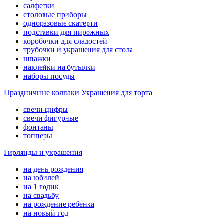
салфетки
столовые приборы
одноразовые скатерти
подставки для пирожных
коробочки для сладостей
трубочки и украшения для стола
шпажки
наклейки на бутылки
наборы посуды
Праздничные колпаки
Украшения для торта
свечи-цифры
свечи фигурные
фонтаны
топперы
Гирлянды и украшения
на день рождения
на юбилей
на 1 годик
на свадьбу
на рождение ребенка
на новый год