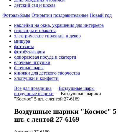
детский сад и школа
Фотоальбомы
Открытки поздравительные
Новый год
наклейки на окна, украшения для интерьера
гирлянды и плакаты
электрические гирлянды и декор
мишура
фотозоны
фотобутафория
одноразовая посуда и скатерти
ёлочные игрушки
ёлочные шары
книжки для детского творчества
хлопушки и конфетти
Все для праздника
—
Воздушные шары
—
воздушные шарики
—
Воздушные шарики
"Космос" 5 шт. с лентой 27-6169
Воздушные шарики "Космос" 5
шт. с лентой 27-6169
Артикул: 27-6169