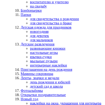
воспитателю и учителю
на свадьбу
Бонбоньерки
Папки
для свидетельства о рождении
для свидетельства о браке
Детская одежда для праздников
новогодняя
для девочек
для мальчиков
Детские развлечения
развивающие книжки
настольные игры
язычки-гудки
мыльные пузыри
интерьерные наклейки
Приглашения на день рождения
Мамины сокровища
Ленты, значки и медали
день рождения и юбилей
детский сад и школа
Фотоальбомы
Открытки поздравительные
Новый год
наклейки на окна, украшения для интерьера