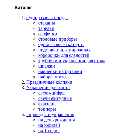
Каталог
Одноразовая посуда
стаканы
тарелки
салфетки
столовые приборы
одноразовые скатерти
подставки для пирожных
коробочки для сладостей
трубочки и украшения для стола
шпажки
наклейки на бутылки
наборы посуды
Праздничные колпаки
Украшения для торта
свечи-цифры
свечи фигурные
фонтаны
топперы
Гирлянды и украшения
на день рождения
на юбилей
на 1 годик