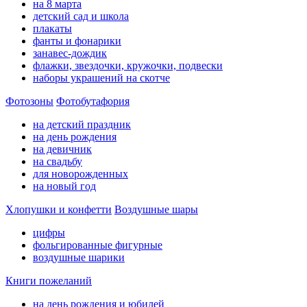
на 8 марта
детский сад и школа
плакаты
фанты и фонарики
занавес-дождик
флажки, звездочки, кружочки, подвески
наборы украшений на скотче
Фотозоны
Фотобутафория
на детский праздник
на день рождения
на девичник
на свадьбу
для новорожденных
на новый год
Хлопушки и конфетти
Воздушные шары
цифры
фольгированные фигурные
воздушные шарики
Книги пожеланий
на день рождения и юбилей