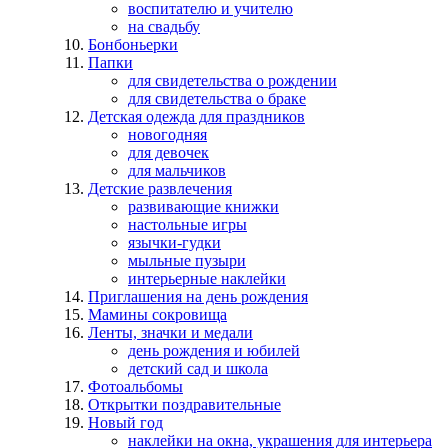
воспитателю и учителю
на свадьбу
Бонбоньерки
Папки
для свидетельства о рождении
для свидетельства о браке
Детская одежда для праздников
новогодняя
для девочек
для мальчиков
Детские развлечения
развивающие книжки
настольные игры
язычки-гудки
мыльные пузыри
интерьерные наклейки
Приглашения на день рождения
Мамины сокровища
Ленты, значки и медали
день рождения и юбилей
детский сад и школа
Фотоальбомы
Открытки поздравительные
Новый год
наклейки на окна, украшения для интерьера