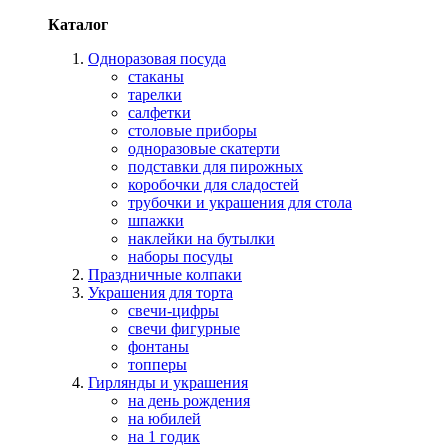
Каталог
Одноразовая посуда
стаканы
тарелки
салфетки
столовые приборы
одноразовые скатерти
подставки для пирожных
коробочки для сладостей
трубочки и украшения для стола
шпажки
наклейки на бутылки
наборы посуды
Праздничные колпаки
Украшения для торта
свечи-цифры
свечи фигурные
фонтаны
топперы
Гирлянды и украшения
на день рождения
на юбилей
на 1 годик