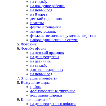
на свадьбу
на рождение ребенка
на новый год
на 8 марта
детский сад и школа
плакаты
фанты и фонарики
занавес-дождик
флажки, звездочки, кружочки, подвески
наборы украшений на скотче
Фотозоны
Фотобутафория
на детский праздник
на день рождения
на девичник
на свадьбу
для новорожденных
на новый год
Хлопушки и конфетти
Воздушные шары
цифры
фольгированные фигурные
воздушные шарики
Книги пожеланий
на день рождения и юбилей