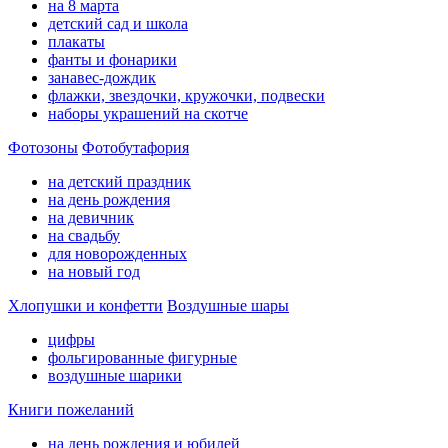
на 8 марта
детский сад и школа
плакаты
фанты и фонарики
занавес-дождик
флажки, звездочки, кружочки, подвески
наборы украшений на скотче
Фотозоны
Фотобутафория
на детский праздник
на день рождения
на девичник
на свадьбу
для новорожденных
на новый год
Хлопушки и конфетти
Воздушные шары
цифры
фольгированные фигурные
воздушные шарики
Книги пожеланий
на день рождения и юбилей