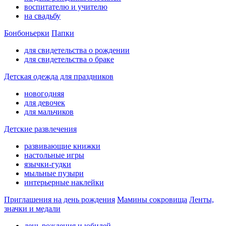
воспитателю и учителю
на свадьбу
Бонбоньерки
Папки
для свидетельства о рождении
для свидетельства о браке
Детская одежда для праздников
новогодняя
для девочек
для мальчиков
Детские развлечения
развивающие книжки
настольные игры
язычки-гудки
мыльные пузыри
интерьерные наклейки
Приглашения на день рождения
Мамины сокровища
Ленты,
значки и медали
день рождения и юбилей