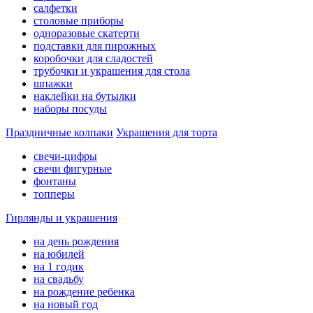
салфетки
столовые приборы
одноразовые скатерти
подставки для пирожных
коробочки для сладостей
трубочки и украшения для стола
шпажки
наклейки на бутылки
наборы посуды
Праздничные колпаки
Украшения для торта
свечи-цифры
свечи фигурные
фонтаны
топперы
Гирлянды и украшения
на день рождения
на юбилей
на 1 годик
на свадьбу
на рождение ребенка
на новый год