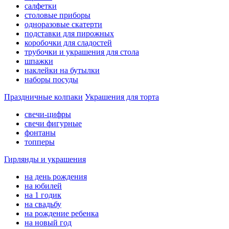
салфетки
столовые приборы
одноразовые скатерти
подставки для пирожных
коробочки для сладостей
трубочки и украшения для стола
шпажки
наклейки на бутылки
наборы посуды
Праздничные колпаки
Украшения для торта
свечи-цифры
свечи фигурные
фонтаны
топперы
Гирлянды и украшения
на день рождения
на юбилей
на 1 годик
на свадьбу
на рождение ребенка
на новый год