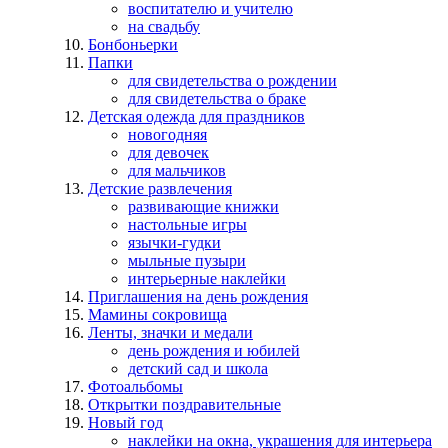
воспитателю и учителю
на свадьбу
Бонбоньерки
Папки
для свидетельства о рождении
для свидетельства о браке
Детская одежда для праздников
новогодняя
для девочек
для мальчиков
Детские развлечения
развивающие книжки
настольные игры
язычки-гудки
мыльные пузыри
интерьерные наклейки
Приглашения на день рождения
Мамины сокровища
Ленты, значки и медали
день рождения и юбилей
детский сад и школа
Фотоальбомы
Открытки поздравительные
Новый год
наклейки на окна, украшения для интерьера