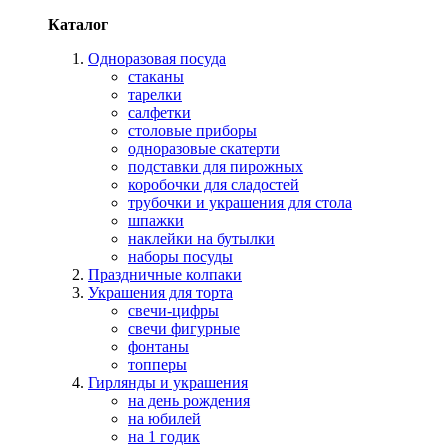
Каталог
Одноразовая посуда
стаканы
тарелки
салфетки
столовые приборы
одноразовые скатерти
подставки для пирожных
коробочки для сладостей
трубочки и украшения для стола
шпажки
наклейки на бутылки
наборы посуды
Праздничные колпаки
Украшения для торта
свечи-цифры
свечи фигурные
фонтаны
топперы
Гирлянды и украшения
на день рождения
на юбилей
на 1 годик