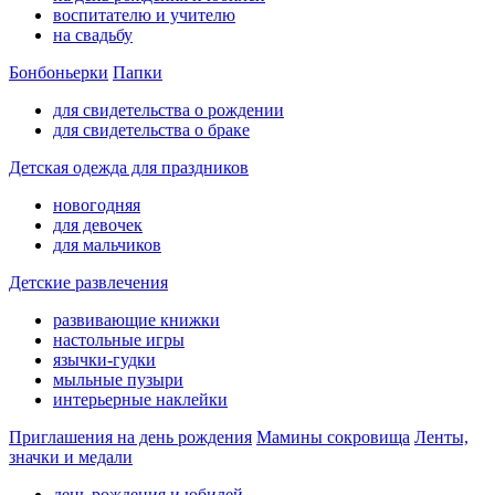
воспитателю и учителю
на свадьбу
Бонбоньерки
Папки
для свидетельства о рождении
для свидетельства о браке
Детская одежда для праздников
новогодняя
для девочек
для мальчиков
Детские развлечения
развивающие книжки
настольные игры
язычки-гудки
мыльные пузыри
интерьерные наклейки
Приглашения на день рождения
Мамины сокровища
Ленты,
значки и медали
день рождения и юбилей