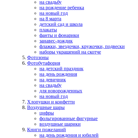
на свадьбу
на рождение ребенка
на новый год
на 8 марта
детский сад и школа
плакаты
фанты и фонарики
занавес-дождик
флажки, звездочки, кружочки, подвески
наборы украшений на скотче
Фотозоны
Фотобутафория
на детский праздник
на день рождения
на девичник
на свадьбу
для новорожденных
на новый год
Хлопушки и конфетти
Воздушные шары
цифры
фольгированные фигурные
воздушные шарики
Книги пожеланий
на день рождения и юбилей