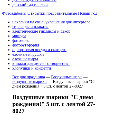
детский сад и школа
Фотоальбомы
Открытки поздравительные
Новый год
наклейки на окна, украшения для интерьера
гирлянды и плакаты
электрические гирлянды и декор
мишура
фотозоны
фотобутафория
одноразовая посуда и скатерти
ёлочные игрушки
ёлочные шары
книжки для детского творчества
хлопушки и конфетти
Все для праздника
—
Воздушные шары
—
воздушные шарики
—
Воздушные шарики "С
днем рождения!" 5 шт. с лентой 27-8027
Воздушные шарики "С днем
рождения!" 5 шт. с лентой 27-
8027