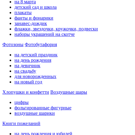
на 8 марта
детский сад и школа
плакаты
фанты и фонарики
занавес-дождик
флажки, звездочки, кружочки, подвески
наборы украшений на скотче
Фотозоны
Фотобутафория
на детский праздник
на день рождения
на девичник
на свадьбу
для новорожденных
на новый год
Хлопушки и конфетти
Воздушные шары
цифры
фольгированные фигурные
воздушные шарики
Книги пожеланий
на день рождения и юбилей