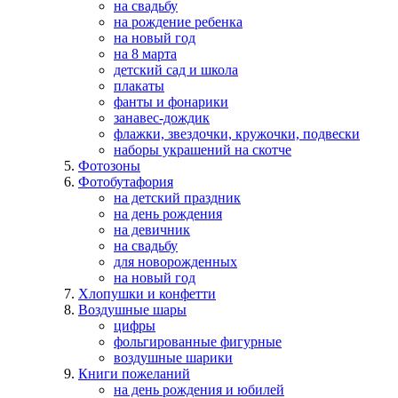
на свадьбу
на рождение ребенка
на новый год
на 8 марта
детский сад и школа
плакаты
фанты и фонарики
занавес-дождик
флажки, звездочки, кружочки, подвески
наборы украшений на скотче
Фотозоны
Фотобутафория
на детский праздник
на день рождения
на девичник
на свадьбу
для новорожденных
на новый год
Хлопушки и конфетти
Воздушные шары
цифры
фольгированные фигурные
воздушные шарики
Книги пожеланий
на день рождения и юбилей