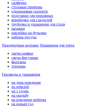
салфетки
столовые приборы
одноразовые скатерти
подставки для пирожных
коробочки для сладостей
трубочки и украшения для стола
шпажки
наклейки на бутылки
наборы посуды
Праздничные колпаки
Украшения для торта
свечи-цифры
свечи фигурные
фонтаны
топперы
Гирлянды и украшения
на день рождения
на юбилей
на 1 годик
на свадьбу
на рождение ребенка
на новый год