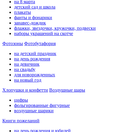
на 8 марта
детский сад и школа
плакаты
фанты и фонарики
занавес-дождик
флажки, звездочки, кружочки, подвески
наборы украшений на скотче
Фотозоны
Фотобутафория
на детский праздник
на день рождения
на девичник
на свадьбу
для новорожденных
на новый год
Хлопушки и конфетти
Воздушные шары
цифры
фольгированные фигурные
воздушные шарики
Книги пожеланий
на день рождения и юбилей