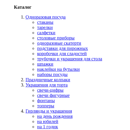
Каталог
Одноразовая посуда
стаканы
тарелки
салфетки
столовые приборы
одноразовые скатерти
подставки для пирожных
коробочки для сладостей
трубочки и украшения для стола
шпажки
наклейки на бутылки
наборы посуды
Праздничные колпаки
Украшения для торта
свечи-цифры
свечи фигурные
фонтаны
топперы
Гирлянды и украшения
на день рождения
на юбилей
на 1 годик