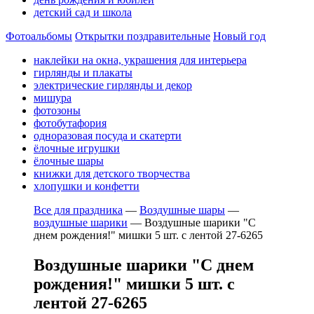
детский сад и школа
Фотоальбомы
Открытки поздравительные
Новый год
наклейки на окна, украшения для интерьера
гирлянды и плакаты
электрические гирлянды и декор
мишура
фотозоны
фотобутафория
одноразовая посуда и скатерти
ёлочные игрушки
ёлочные шары
книжки для детского творчества
хлопушки и конфетти
Все для праздника
—
Воздушные шары
—
воздушные шарики
—
Воздушные шарики "С
днем рождения!" мишки 5 шт. с лентой 27-6265
Воздушные шарики "С днем
рождения!" мишки 5 шт. с
лентой 27-6265