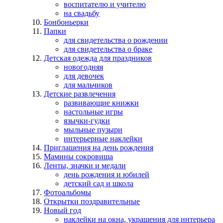
воспитателю и учителю
на свадьбу
Бонбоньерки
Папки
для свидетельства о рождении
для свидетельства о браке
Детская одежда для праздников
новогодняя
для девочек
для мальчиков
Детские развлечения
развивающие книжки
настольные игры
язычки-гудки
мыльные пузыри
интерьерные наклейки
Приглашения на день рождения
Мамины сокровища
Ленты, значки и медали
день рождения и юбилей
детский сад и школа
Фотоальбомы
Открытки поздравительные
Новый год
наклейки на окна, украшения для интерьера