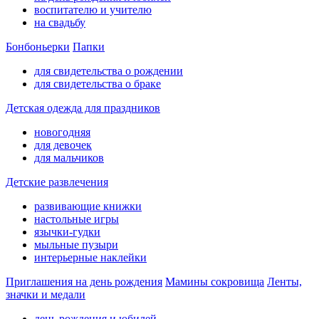
воспитателю и учителю
на свадьбу
Бонбоньерки
Папки
для свидетельства о рождении
для свидетельства о браке
Детская одежда для праздников
новогодняя
для девочек
для мальчиков
Детские развлечения
развивающие книжки
настольные игры
язычки-гудки
мыльные пузыри
интерьерные наклейки
Приглашения на день рождения
Мамины сокровища
Ленты,
значки и медали
день рождения и юбилей