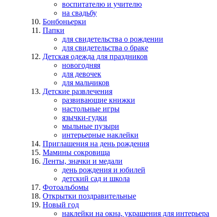
воспитателю и учителю
на свадьбу
Бонбоньерки
Папки
для свидетельства о рождении
для свидетельства о браке
Детская одежда для праздников
новогодняя
для девочек
для мальчиков
Детские развлечения
развивающие книжки
настольные игры
язычки-гудки
мыльные пузыри
интерьерные наклейки
Приглашения на день рождения
Мамины сокровища
Ленты, значки и медали
день рождения и юбилей
детский сад и школа
Фотоальбомы
Открытки поздравительные
Новый год
наклейки на окна, украшения для интерьера