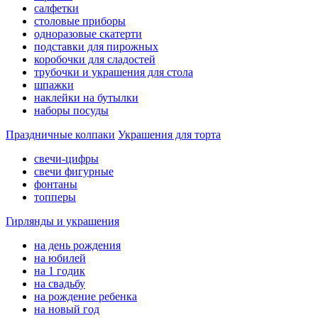
салфетки
столовые приборы
одноразовые скатерти
подставки для пирожных
коробочки для сладостей
трубочки и украшения для стола
шпажки
наклейки на бутылки
наборы посуды
Праздничные колпаки
Украшения для торта
свечи-цифры
свечи фигурные
фонтаны
топперы
Гирлянды и украшения
на день рождения
на юбилей
на 1 годик
на свадьбу
на рождение ребенка
на новый год