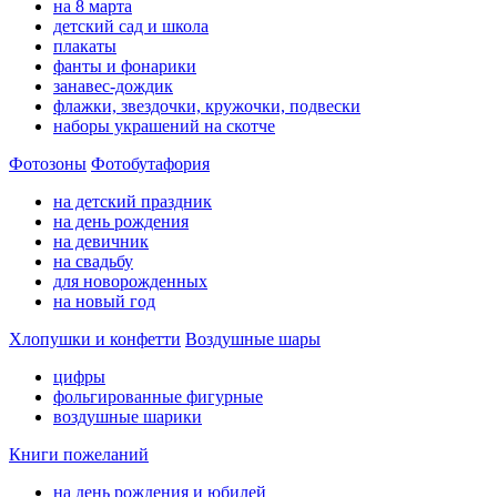
на 8 марта
детский сад и школа
плакаты
фанты и фонарики
занавес-дождик
флажки, звездочки, кружочки, подвески
наборы украшений на скотче
Фотозоны
Фотобутафория
на детский праздник
на день рождения
на девичник
на свадьбу
для новорожденных
на новый год
Хлопушки и конфетти
Воздушные шары
цифры
фольгированные фигурные
воздушные шарики
Книги пожеланий
на день рождения и юбилей