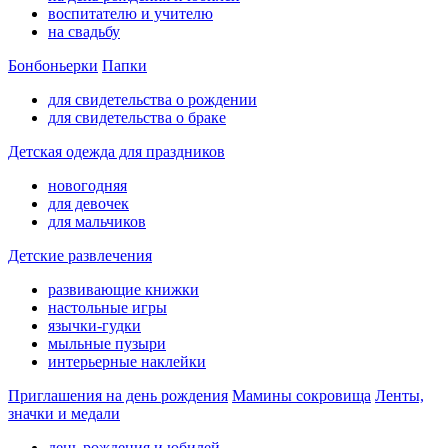
воспитателю и учителю
на свадьбу
Бонбоньерки
Папки
для свидетельства о рождении
для свидетельства о браке
Детская одежда для праздников
новогодняя
для девочек
для мальчиков
Детские развлечения
развивающие книжки
настольные игры
язычки-гудки
мыльные пузыри
интерьерные наклейки
Приглашения на день рождения
Мамины сокровища
Ленты,
значки и медали
день рождения и юбилей