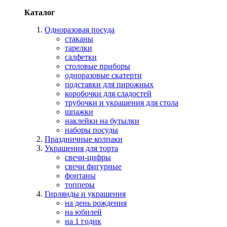
Каталог
Одноразовая посуда
стаканы
тарелки
салфетки
столовые приборы
одноразовые скатерти
подставки для пирожных
коробочки для сладостей
трубочки и украшения для стола
шпажки
наклейки на бутылки
наборы посуды
Праздничные колпаки
Украшения для торта
свечи-цифры
свечи фигурные
фонтаны
топперы
Гирлянды и украшения
на день рождения
на юбилей
на 1 годик