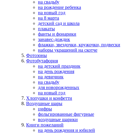
на свадьбу
на рождение ребенка
на новый год
на 8 марта
детский сад и школа
плакаты
фанты и фонарики
занавес-дождик
флажки, звездочки, кружочки, подвески
наборы украшений на скотче
Фотозоны
Фотобутафория
на детский праздник
на день рождения
на девичник
на свадьбу
для новорожденных
на новый год
Хлопушки и конфетти
Воздушные шары
цифры
фольгированные фигурные
воздушные шарики
Книги пожеланий
на день рождения и юбилей