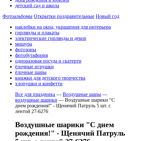
детский сад и школа
Фотоальбомы
Открытки поздравительные
Новый год
наклейки на окна, украшения для интерьера
гирлянды и плакаты
электрические гирлянды и декор
мишура
фотозоны
фотобутафория
одноразовая посуда и скатерти
ёлочные игрушки
ёлочные шары
книжки для детского творчества
хлопушки и конфетти
Все для праздника
—
Воздушные шары
—
воздушные шарики
—
Воздушные шарики "С
днем рождения!" - Щенячий Патруль 5 шт. с
лентой 27-6276
Воздушные шарики "С днем
рождения!" - Щенячий Патруль