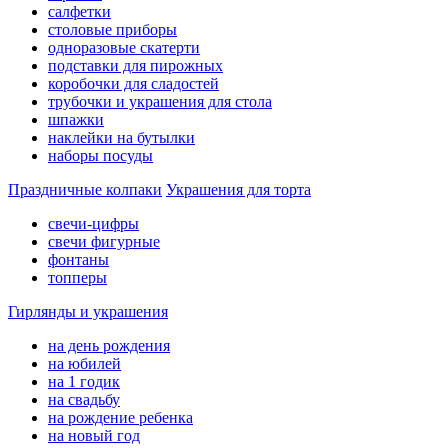
салфетки
столовые приборы
одноразовые скатерти
подставки для пирожных
коробочки для сладостей
трубочки и украшения для стола
шпажки
наклейки на бутылки
наборы посуды
Праздничные колпаки
Украшения для торта
свечи-цифры
свечи фигурные
фонтаны
топперы
Гирлянды и украшения
на день рождения
на юбилей
на 1 годик
на свадьбу
на рождение ребенка
на новый год