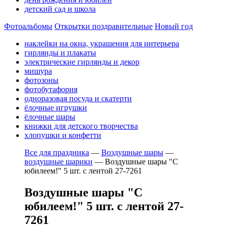
детский сад и школа
Фотоальбомы
Открытки поздравительные
Новый год
наклейки на окна, украшения для интерьера
гирлянды и плакаты
электрические гирлянды и декор
мишура
фотозоны
фотобутафория
одноразовая посуда и скатерти
ёлочные игрушки
ёлочные шары
книжки для детского творчества
хлопушки и конфетти
Все для праздника
—
Воздушные шары
—
воздушные шарики
—
Воздушные шары "С
юбилеем!" 5 шт. с лентой 27-7261
Воздушные шары "С
юбилеем!" 5 шт. с лентой 27-
7261