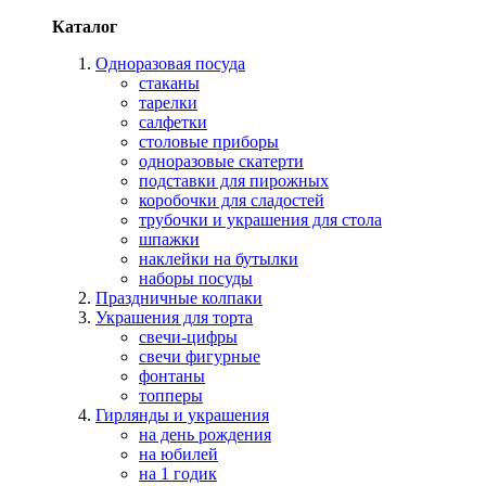
Каталог
Одноразовая посуда
стаканы
тарелки
салфетки
столовые приборы
одноразовые скатерти
подставки для пирожных
коробочки для сладостей
трубочки и украшения для стола
шпажки
наклейки на бутылки
наборы посуды
Праздничные колпаки
Украшения для торта
свечи-цифры
свечи фигурные
фонтаны
топперы
Гирлянды и украшения
на день рождения
на юбилей
на 1 годик