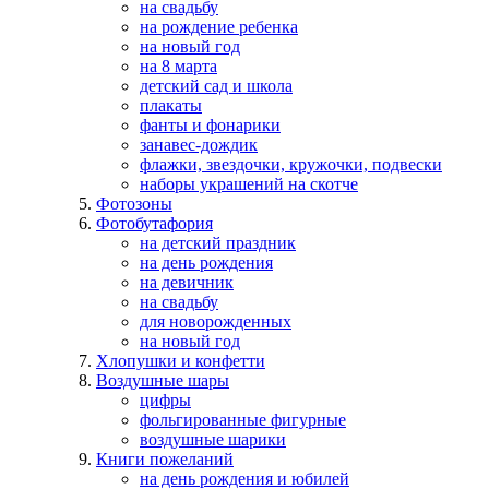
на свадьбу
на рождение ребенка
на новый год
на 8 марта
детский сад и школа
плакаты
фанты и фонарики
занавес-дождик
флажки, звездочки, кружочки, подвески
наборы украшений на скотче
Фотозоны
Фотобутафория
на детский праздник
на день рождения
на девичник
на свадьбу
для новорожденных
на новый год
Хлопушки и конфетти
Воздушные шары
цифры
фольгированные фигурные
воздушные шарики
Книги пожеланий
на день рождения и юбилей