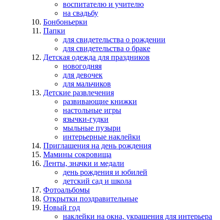
воспитателю и учителю
на свадьбу
Бонбоньерки
Папки
для свидетельства о рождении
для свидетельства о браке
Детская одежда для праздников
новогодняя
для девочек
для мальчиков
Детские развлечения
развивающие книжки
настольные игры
язычки-гудки
мыльные пузыри
интерьерные наклейки
Приглашения на день рождения
Мамины сокровища
Ленты, значки и медали
день рождения и юбилей
детский сад и школа
Фотоальбомы
Открытки поздравительные
Новый год
наклейки на окна, украшения для интерьера