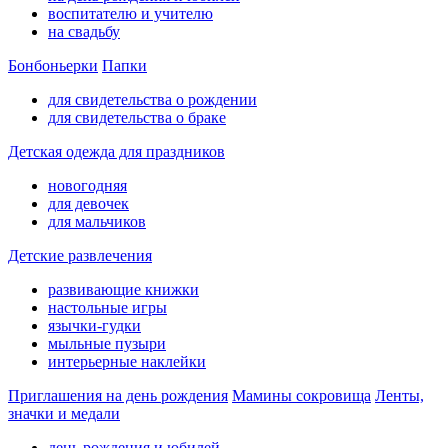
воспитателю и учителю
на свадьбу
Бонбоньерки
Папки
для свидетельства о рождении
для свидетельства о браке
Детская одежда для праздников
новогодняя
для девочек
для мальчиков
Детские развлечения
развивающие книжки
настольные игры
язычки-гудки
мыльные пузыри
интерьерные наклейки
Приглашения на день рождения
Мамины сокровища
Ленты,
значки и медали
день рождения и юбилей