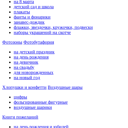
на 8 марта
детский сад и школа
плакаты
фанты и фонарики
занавес-дождик
флажки, звездочки, кружочки, подвески
наборы украшений на скотче
Фотозоны
Фотобутафория
на детский праздник
на день рождения
на девичник
на свадьбу
для новорожденных
на новый год
Хлопушки и конфетти
Воздушные шары
цифры
фольгированные фигурные
воздушные шарики
Книги пожеланий
на день рождения и юбилей