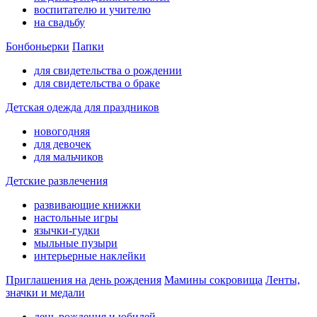
воспитателю и учителю
на свадьбу
Бонбоньерки
Папки
для свидетельства о рождении
для свидетельства о браке
Детская одежда для праздников
новогодняя
для девочек
для мальчиков
Детские развлечения
развивающие книжки
настольные игры
язычки-гудки
мыльные пузыри
интерьерные наклейки
Приглашения на день рождения
Мамины сокровища
Ленты,
значки и медали
день рождения и юбилей