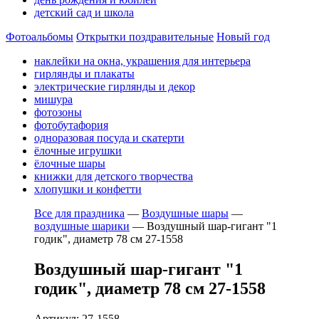
детский сад и школа
Фотоальбомы
Открытки поздравительные
Новый год
наклейки на окна, украшения для интерьера
гирлянды и плакаты
электрические гирлянды и декор
мишура
фотозоны
фотобутафория
одноразовая посуда и скатерти
ёлочные игрушки
ёлочные шары
книжки для детского творчества
хлопушки и конфетти
Все для праздника
—
Воздушные шары
—
воздушные шарики
—
Воздушный шар-гигант "1
годик", диаметр 78 см 27-1558
Воздушный шар-гигант "1
годик", диаметр 78 см 27-1558
Артикул: 27-1558