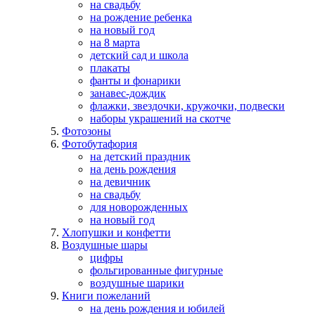
на свадьбу
на рождение ребенка
на новый год
на 8 марта
детский сад и школа
плакаты
фанты и фонарики
занавес-дождик
флажки, звездочки, кружочки, подвески
наборы украшений на скотче
Фотозоны
Фотобутафория
на детский праздник
на день рождения
на девичник
на свадьбу
для новорожденных
на новый год
Хлопушки и конфетти
Воздушные шары
цифры
фольгированные фигурные
воздушные шарики
Книги пожеланий
на день рождения и юбилей