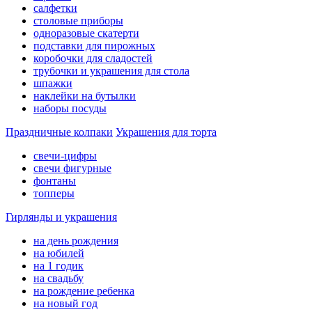
салфетки
столовые приборы
одноразовые скатерти
подставки для пирожных
коробочки для сладостей
трубочки и украшения для стола
шпажки
наклейки на бутылки
наборы посуды
Праздничные колпаки
Украшения для торта
свечи-цифры
свечи фигурные
фонтаны
топперы
Гирлянды и украшения
на день рождения
на юбилей
на 1 годик
на свадьбу
на рождение ребенка
на новый год