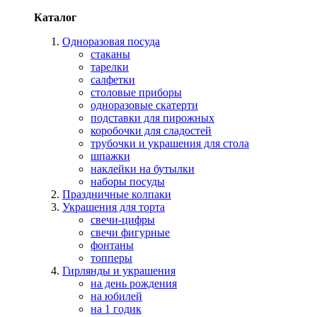
Каталог
Одноразовая посуда
стаканы
тарелки
салфетки
столовые приборы
одноразовые скатерти
подставки для пирожных
коробочки для сладостей
трубочки и украшения для стола
шпажки
наклейки на бутылки
наборы посуды
Праздничные колпаки
Украшения для торта
свечи-цифры
свечи фигурные
фонтаны
топперы
Гирлянды и украшения
на день рождения
на юбилей
на 1 годик