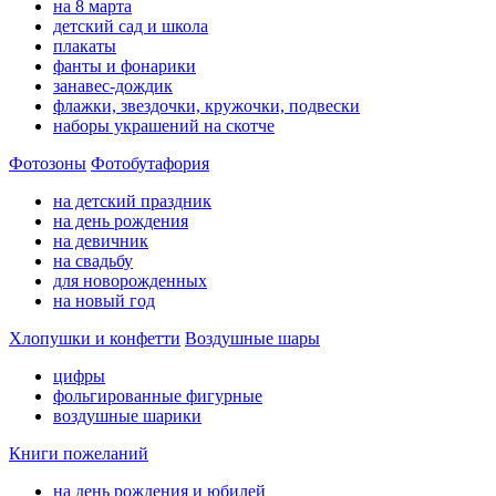
на 8 марта
детский сад и школа
плакаты
фанты и фонарики
занавес-дождик
флажки, звездочки, кружочки, подвески
наборы украшений на скотче
Фотозоны
Фотобутафория
на детский праздник
на день рождения
на девичник
на свадьбу
для новорожденных
на новый год
Хлопушки и конфетти
Воздушные шары
цифры
фольгированные фигурные
воздушные шарики
Книги пожеланий
на день рождения и юбилей