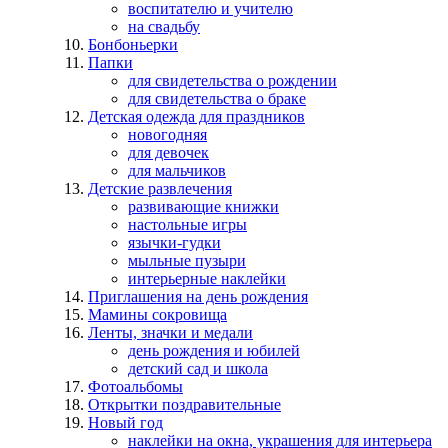
воспитателю и учителю
на свадьбу
Бонбоньерки
Папки
для свидетельства о рождении
для свидетельства о браке
Детская одежда для праздников
новогодняя
для девочек
для мальчиков
Детские развлечения
развивающие книжки
настольные игры
язычки-гудки
мыльные пузыри
интерьерные наклейки
Приглашения на день рождения
Мамины сокровища
Ленты, значки и медали
день рождения и юбилей
детский сад и школа
Фотоальбомы
Открытки поздравительные
Новый год
наклейки на окна, украшения для интерьера