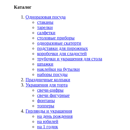
Каталог
Одноразовая посуда
стаканы
тарелки
салфетки
столовые приборы
одноразовые скатерти
подставки для пирожных
коробочки для сладостей
трубочки и украшения для стола
шпажки
наклейки на бутылки
наборы посуды
Праздничные колпаки
Украшения для торта
свечи-цифры
свечи фигурные
фонтаны
топперы
Гирлянды и украшения
на день рождения
на юбилей
на 1 годик