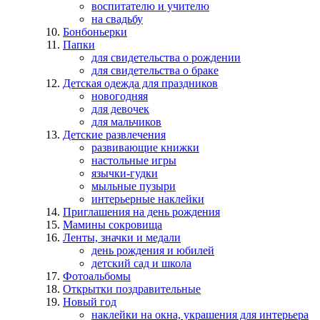
воспитателю и учителю
на свадьбу
Бонбоньерки
Папки
для свидетельства о рождении
для свидетельства о браке
Детская одежда для праздников
новогодняя
для девочек
для мальчиков
Детские развлечения
развивающие книжки
настольные игры
язычки-гудки
мыльные пузыри
интерьерные наклейки
Приглашения на день рождения
Мамины сокровища
Ленты, значки и медали
день рождения и юбилей
детский сад и школа
Фотоальбомы
Открытки поздравительные
Новый год
наклейки на окна, украшения для интерьера