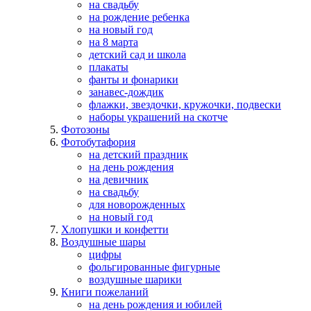
на свадьбу
на рождение ребенка
на новый год
на 8 марта
детский сад и школа
плакаты
фанты и фонарики
занавес-дождик
флажки, звездочки, кружочки, подвески
наборы украшений на скотче
Фотозоны
Фотобутафория
на детский праздник
на день рождения
на девичник
на свадьбу
для новорожденных
на новый год
Хлопушки и конфетти
Воздушные шары
цифры
фольгированные фигурные
воздушные шарики
Книги пожеланий
на день рождения и юбилей