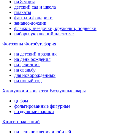
на 8 марта
детский сад и школа
плакаты
фанты и фонарики
занавес-дождик
флажки, звездочки, кружочки, подвески
наборы украшений на скотче
Фотозоны
Фотобутафория
на детский праздник
на день рождения
на девичник
на свадьбу
для новорожденных
на новый год
Хлопушки и конфетти
Воздушные шары
цифры
фольгированные фигурные
воздушные шарики
Книги пожеланий
на день рождения и юбилей