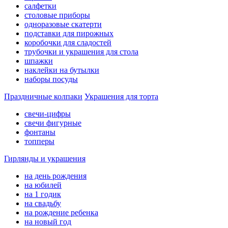
салфетки
столовые приборы
одноразовые скатерти
подставки для пирожных
коробочки для сладостей
трубочки и украшения для стола
шпажки
наклейки на бутылки
наборы посуды
Праздничные колпаки
Украшения для торта
свечи-цифры
свечи фигурные
фонтаны
топперы
Гирлянды и украшения
на день рождения
на юбилей
на 1 годик
на свадьбу
на рождение ребенка
на новый год