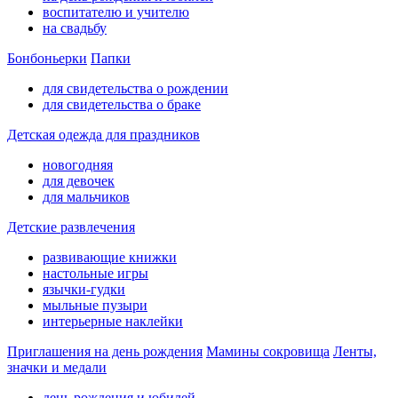
воспитателю и учителю
на свадьбу
Бонбоньерки
Папки
для свидетельства о рождении
для свидетельства о браке
Детская одежда для праздников
новогодняя
для девочек
для мальчиков
Детские развлечения
развивающие книжки
настольные игры
язычки-гудки
мыльные пузыри
интерьерные наклейки
Приглашения на день рождения
Мамины сокровища
Ленты,
значки и медали
день рождения и юбилей