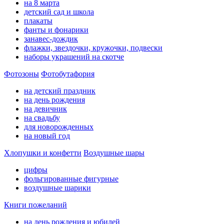
на 8 марта
детский сад и школа
плакаты
фанты и фонарики
занавес-дождик
флажки, звездочки, кружочки, подвески
наборы украшений на скотче
Фотозоны
Фотобутафория
на детский праздник
на день рождения
на девичник
на свадьбу
для новорожденных
на новый год
Хлопушки и конфетти
Воздушные шары
цифры
фольгированные фигурные
воздушные шарики
Книги пожеланий
на день рождения и юбилей