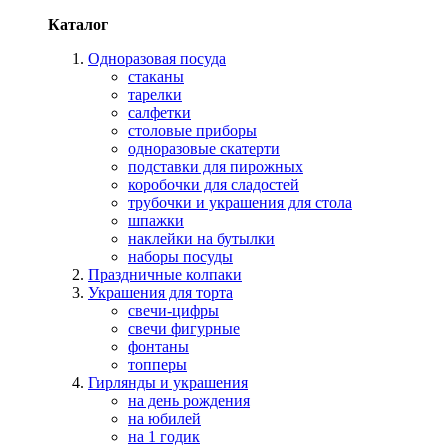
Каталог
Одноразовая посуда
стаканы
тарелки
салфетки
столовые приборы
одноразовые скатерти
подставки для пирожных
коробочки для сладостей
трубочки и украшения для стола
шпажки
наклейки на бутылки
наборы посуды
Праздничные колпаки
Украшения для торта
свечи-цифры
свечи фигурные
фонтаны
топперы
Гирлянды и украшения
на день рождения
на юбилей
на 1 годик