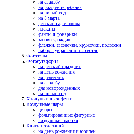
на свадьбу
на рождение ребенка
на новый год
на 8 марта
детский сад и школа
плакаты
фанты и фонарики
занавес-дождик
флажки, звездочки, кружочки, подвески
наборы украшений на скотче
Фотозоны
Фотобутафория
на детский праздник
на день рождения
на девичник
на свадьбу
для новорожденных
на новый год
Хлопушки и конфетти
Воздушные шары
цифры
фольгированные фигурные
воздушные шарики
Книги пожеланий
на день рождения и юбилей