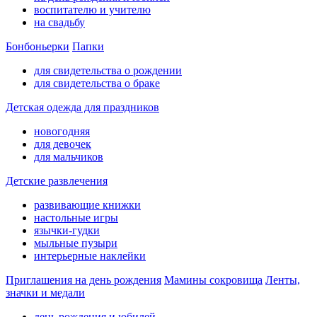
воспитателю и учителю
на свадьбу
Бонбоньерки
Папки
для свидетельства о рождении
для свидетельства о браке
Детская одежда для праздников
новогодняя
для девочек
для мальчиков
Детские развлечения
развивающие книжки
настольные игры
язычки-гудки
мыльные пузыри
интерьерные наклейки
Приглашения на день рождения
Мамины сокровища
Ленты,
значки и медали
день рождения и юбилей