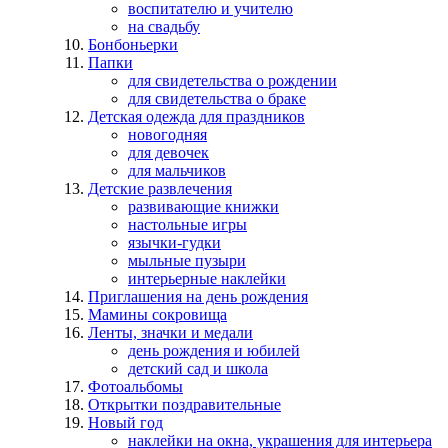
воспитателю и учителю
на свадьбу
Бонбоньерки
Папки
для свидетельства о рождении
для свидетельства о браке
Детская одежда для праздников
новогодняя
для девочек
для мальчиков
Детские развлечения
развивающие книжки
настольные игры
язычки-гудки
мыльные пузыри
интерьерные наклейки
Приглашения на день рождения
Мамины сокровища
Ленты, значки и медали
день рождения и юбилей
детский сад и школа
Фотоальбомы
Открытки поздравительные
Новый год
наклейки на окна, украшения для интерьера