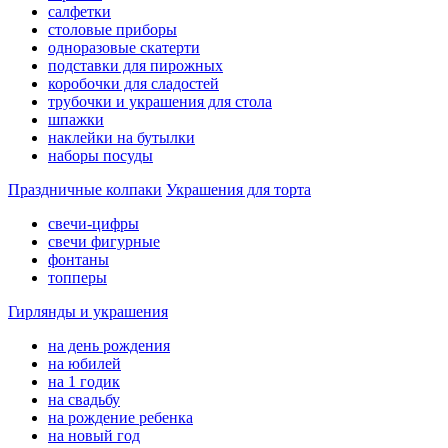
салфетки
столовые приборы
одноразовые скатерти
подставки для пирожных
коробочки для сладостей
трубочки и украшения для стола
шпажки
наклейки на бутылки
наборы посуды
Праздничные колпаки
Украшения для торта
свечи-цифры
свечи фигурные
фонтаны
топперы
Гирлянды и украшения
на день рождения
на юбилей
на 1 годик
на свадьбу
на рождение ребенка
на новый год