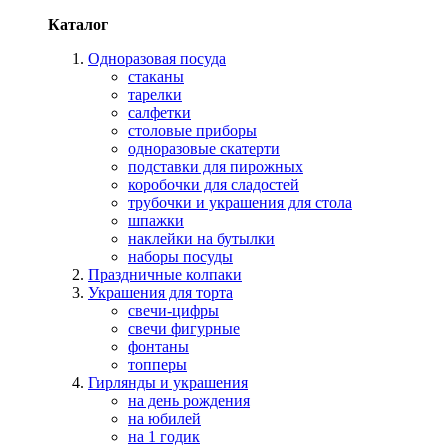
Каталог
Одноразовая посуда
стаканы
тарелки
салфетки
столовые приборы
одноразовые скатерти
подставки для пирожных
коробочки для сладостей
трубочки и украшения для стола
шпажки
наклейки на бутылки
наборы посуды
Праздничные колпаки
Украшения для торта
свечи-цифры
свечи фигурные
фонтаны
топперы
Гирлянды и украшения
на день рождения
на юбилей
на 1 годик