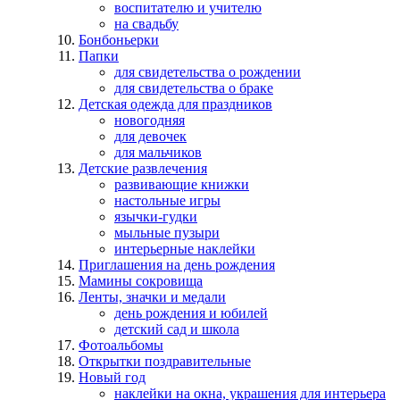
воспитателю и учителю
на свадьбу
Бонбоньерки
Папки
для свидетельства о рождении
для свидетельства о браке
Детская одежда для праздников
новогодняя
для девочек
для мальчиков
Детские развлечения
развивающие книжки
настольные игры
язычки-гудки
мыльные пузыри
интерьерные наклейки
Приглашения на день рождения
Мамины сокровища
Ленты, значки и медали
день рождения и юбилей
детский сад и школа
Фотоальбомы
Открытки поздравительные
Новый год
наклейки на окна, украшения для интерьера