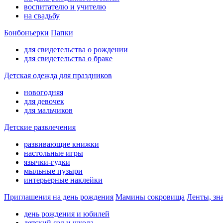
воспитателю и учителю
на свадьбу
Бонбоньерки
Папки
для свидетельства о рождении
для свидетельства о браке
Детская одежда для праздников
новогодняя
для девочек
для мальчиков
Детские развлечения
развивающие книжки
настольные игры
язычки-гудки
мыльные пузыри
интерьерные наклейки
Приглашения на день рождения
Мамины сокровища
Ленты, зн
день рождения и юбилей
детский сад и школа