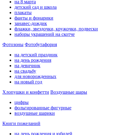
на 8 марта
детский сад и школа
плакаты
фанты и фонарики
занавес-дождик
флажки, звездочки, кружочки, подвески
наборы украшений на скотче
Фотозоны
Фотобутафория
на детский праздник
на день рождения
на девичник
на свадьбу
для новорожденных
на новый год
Хлопушки и конфетти
Воздушные шары
цифры
фольгированные фигурные
воздушные шарики
Книги пожеланий
на день рождения и юбилей