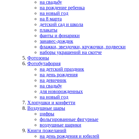
на свадьбу
на рождение ребенка
на новый год
на 8 марта
детский сад и школа
плакаты
фанты и фонарики
занавес-дождик
флажки, звездочки, кружочки, подвески
наборы украшений на скотче
Фотозоны
Фотобутафория
на детский праздник
на день рождения
на девичник
на свадьбу
для новорожденных
на новый год
Хлопушки и конфетти
Воздушные шары
цифры
фольгированные фигурные
воздушные шарики
Книги пожеланий
на день рождения и юбилей