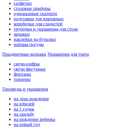
салфетки
столовые приборы
одноразовые скатерти
подставки для пирожных
коробочки для сладостей
трубочки и украшения для стола
шпажки
наклейки на бутылки
наборы посуды
Праздничные колпаки
Украшения для торта
свечи-цифры
свечи фигурные
фонтаны
топперы
Гирлянды и украшения
на день рождения
на юбилей
на 1 годик
на свадьбу
на рождение ребенка
на новый год