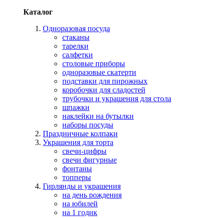
Каталог
Одноразовая посуда
стаканы
тарелки
салфетки
столовые приборы
одноразовые скатерти
подставки для пирожных
коробочки для сладостей
трубочки и украшения для стола
шпажки
наклейки на бутылки
наборы посуды
Праздничные колпаки
Украшения для торта
свечи-цифры
свечи фигурные
фонтаны
топперы
Гирлянды и украшения
на день рождения
на юбилей
на 1 годик