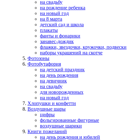
на свадьбу
на рождение ребенка
на новый год
на 8 марта
детский сад и школа
плакаты
фанты и фонарики
занавес-дождик
флажки, звездочки, кружочки, подвески
наборы украшений на скотче
Фотозоны
Фотобутафория
на детский праздник
на день рождения
на девичник
на свадьбу
для новорожденных
на новый год
Хлопушки и конфетти
Воздушные шары
цифры
фольгированные фигурные
воздушные шарики
Книги пожеланий
на день рождения и юбилей