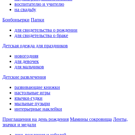
воспитателю и учителю
на свадьбу
Бонбоньерки
Папки
для свидетельства о рождении
для свидетельства о браке
Детская одежда для праздников
новогодняя
для девочек
для мальчиков
Детские развлечения
развивающие книжки
настольные игры
язычки-гудки
мыльные пузыри
интерьерные наклейки
Приглашения на день рождения
Мамины сокровища
Ленты,
значки и медали
день рождения и юбилей