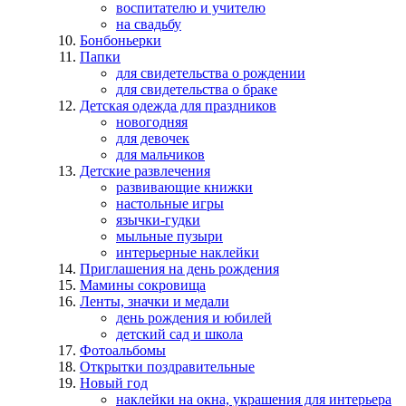
воспитателю и учителю
на свадьбу
Бонбоньерки
Папки
для свидетельства о рождении
для свидетельства о браке
Детская одежда для праздников
новогодняя
для девочек
для мальчиков
Детские развлечения
развивающие книжки
настольные игры
язычки-гудки
мыльные пузыри
интерьерные наклейки
Приглашения на день рождения
Мамины сокровища
Ленты, значки и медали
день рождения и юбилей
детский сад и школа
Фотоальбомы
Открытки поздравительные
Новый год
наклейки на окна, украшения для интерьера