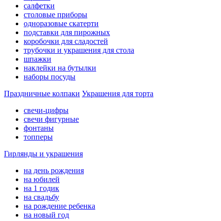
салфетки
столовые приборы
одноразовые скатерти
подставки для пирожных
коробочки для сладостей
трубочки и украшения для стола
шпажки
наклейки на бутылки
наборы посуды
Праздничные колпаки
Украшения для торта
свечи-цифры
свечи фигурные
фонтаны
топперы
Гирлянды и украшения
на день рождения
на юбилей
на 1 годик
на свадьбу
на рождение ребенка
на новый год