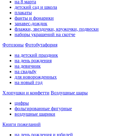
на 8 марта
детский сад и школа
плакаты
фанты и фонарики
занавес-дождик
флажки, звездочки, кружочки, подвески
наборы украшений на скотче
Фотозоны
Фотобутафория
на детский праздник
на день рождения
на девичник
на свадьбу
для новорожденных
на новый год
Хлопушки и конфетти
Воздушные шары
цифры
фольгированные фигурные
воздушные шарики
Книги пожеланий
на день рождения и юбилей