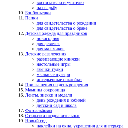
воспитателю и учителю
на свадьбу
Бонбоньерки
Папки
для свидетельства о рождении
для свидетельства о браке
Детская одежда для праздников
новогодняя
для девочек
для мальчиков
Детские развлечения
развивающие книжки
настольные игры
язычки-гудки
мыльные пузыри
интерьерные наклейки
Приглашения на день рождения
Мамины сокровища
Ленты, значки и медали
день рождения и юбилей
детский сад и школа
Фотоальбомы
Открытки поздравительные
Новый год
наклейки на окна, украшения для интерьера