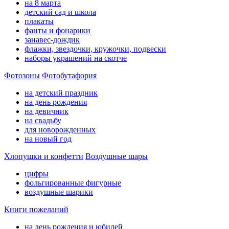
на 8 марта
детский сад и школа
плакаты
фанты и фонарики
занавес-дождик
флажки, звездочки, кружочки, подвески
наборы украшений на скотче
Фотозоны
Фотобутафория
на детский праздник
на день рождения
на девичник
на свадьбу
для новорожденных
на новый год
Хлопушки и конфетти
Воздушные шары
цифры
фольгированные фигурные
воздушные шарики
Книги пожеланий
на день рождения и юбилей