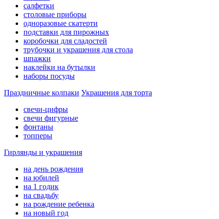
салфетки
столовые приборы
одноразовые скатерти
подставки для пирожных
коробочки для сладостей
трубочки и украшения для стола
шпажки
наклейки на бутылки
наборы посуды
Праздничные колпаки
Украшения для торта
свечи-цифры
свечи фигурные
фонтаны
топперы
Гирлянды и украшения
на день рождения
на юбилей
на 1 годик
на свадьбу
на рождение ребенка
на новый год