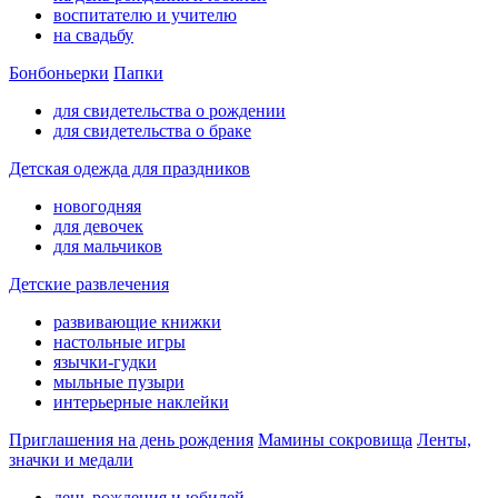
воспитателю и учителю
на свадьбу
Бонбоньерки
Папки
для свидетельства о рождении
для свидетельства о браке
Детская одежда для праздников
новогодняя
для девочек
для мальчиков
Детские развлечения
развивающие книжки
настольные игры
язычки-гудки
мыльные пузыри
интерьерные наклейки
Приглашения на день рождения
Мамины сокровища
Ленты,
значки и медали
день рождения и юбилей