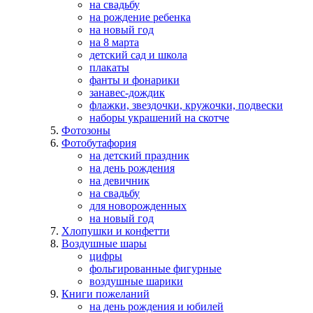
на свадьбу
на рождение ребенка
на новый год
на 8 марта
детский сад и школа
плакаты
фанты и фонарики
занавес-дождик
флажки, звездочки, кружочки, подвески
наборы украшений на скотче
Фотозоны
Фотобутафория
на детский праздник
на день рождения
на девичник
на свадьбу
для новорожденных
на новый год
Хлопушки и конфетти
Воздушные шары
цифры
фольгированные фигурные
воздушные шарики
Книги пожеланий
на день рождения и юбилей