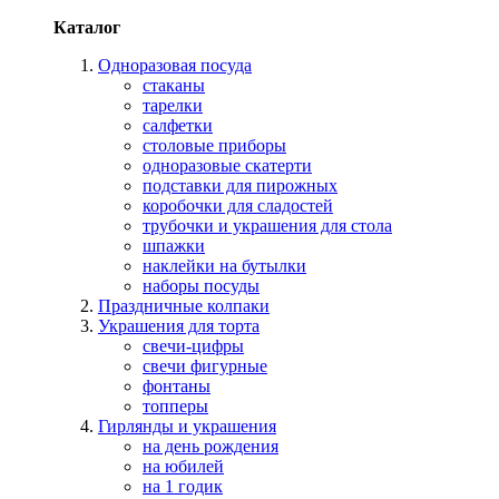
Каталог
Одноразовая посуда
стаканы
тарелки
салфетки
столовые приборы
одноразовые скатерти
подставки для пирожных
коробочки для сладостей
трубочки и украшения для стола
шпажки
наклейки на бутылки
наборы посуды
Праздничные колпаки
Украшения для торта
свечи-цифры
свечи фигурные
фонтаны
топперы
Гирлянды и украшения
на день рождения
на юбилей
на 1 годик